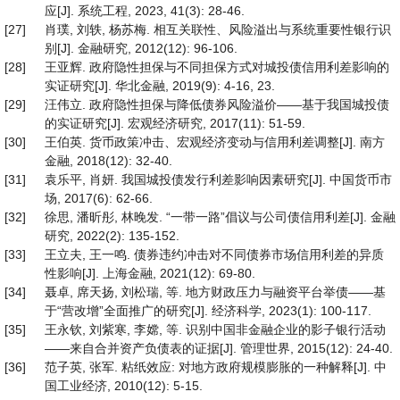
应[J]. 系统工程, 2023, 41(3): 28-46.
[27]
肖璞, 刘轶, 杨苏梅. 相互关联性、风险溢出与系统重要性银行识
别[J]. 金融研究, 2012(12): 96-106.
[28]
王亚辉. 政府隐性担保与不同担保方式对城投债信用利差影响的
实证研究[J]. 华北金融, 2019(9): 4-16, 23.
[29]
汪伟立. 政府隐性担保与降低债券风险溢价——基于我国城投债
的实证研究[J]. 宏观经济研究, 2017(11): 51-59.
[30]
王伯英. 货币政策冲击、宏观经济变动与信用利差调整[J]. 南方
金融, 2018(12): 32-40.
[31]
袁乐平, 肖妍. 我国城投债发行利差影响因素研究[J]. 中国货币市
场, 2017(6): 62-66.
[32]
徐思, 潘昕彤, 林晚发. “一带一路”倡议与公司债信用利差[J]. 金融
研究, 2022(2): 135-152.
[33]
王立夫, 王一鸣. 债券违约冲击对不同债券市场信用利差的异质
性影响[J]. 上海金融, 2021(12): 69-80.
[34]
聂卓, 席天扬, 刘松瑞, 等. 地方财政压力与融资平台举债——基
于“营改增”全面推广的研究[J]. 经济科学, 2023(1): 100-117.
[35]
王永钦, 刘紫寒, 李嫦, 等. 识别中国非金融企业的影子银行活动
——来自合并资产负债表的证据[J]. 管理世界, 2015(12): 24-40.
[36]
范子英, 张军. 粘纸效应: 对地方政府规模膨胀的一种解释[J]. 中
国工业经济, 2010(12): 5-15.