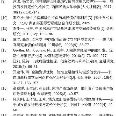
[9]
谢璐, 韩文龙. 信息披露会降低城投债的信用风险吗?——基于城
投债发行定价的检验[J]. 西南民族大学学报(人文社科版), 2017,
38(12): 141-147.
[10]
李亦沙. 显性担保和隐性担保与城投债信用利差[D]: [硕士学位论
文]. 北京: 商务部国际贸易经济合作研究院, 2025.
[11]
李伦一, 张翔. 中国房地产市场价格泡沫与空间传染效应[J]. 金融
研究, 2019(12): 169-186.
[12]
陈忱, 高然, 龚六堂. 中国货币政策传导的区域异质性——兼论现
存研究争议的成因[J]. 兰州学刊, 2023(9): 58-77.
[13]
Gertler, M., Kiyotaki, N., 王崇宇. 无限期界经济中的银行业、流
动性与银行挤兑[J]. 经济动态与评论, 2016(2): 73-109, 277.
[14]
汪莉, 陈诗一. 政府隐性担保、债务违约与利率决定[J]. 金融研究,
2015(9): 66-81.
[15]
郑建伟, 等. 金融资源优势、隐性金融担保与城投债发行——来
自城商行成立及网点扩张的经验证据[J]. 金融评论, 2024, 16(4):
31-57, 156-157.
[16]
高崧耀, 王佳欣, 崔百胜. 房地产市场调整、银行资产负债表与货
币政策应对[J]. 金融研究, 2025(3): 40-57.
[17]
邱志刚, 王子悦, 王卓. 地方政府债务置换与新增隐性债务——基
于城投债发行规模与定价的分析[J]. 中国工业经济, 2022(4): 42-
60.
[18]
焦玮琳, 郑维伟, 郑旭. 城投债融资成本与风险传染——基于非标