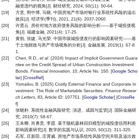
融资违约的视角[J]. 财经研究, 2024, 50(11): 50-64.
[19]
方意, 荆中博, 马晓. 中国房地产市场对银行业系统性风险的溢出
效应[J]. 经济学(季刊), 2021, 21(6): 2037-2060.
[20]
许贤云. 房价对地方政府债务风险的影响分析——基于城投债视
角[J]. 福建金融, 2021(4): 17-25.
[21]
黄勃, 张婕, 马光荣. 中国市级城投债发行的影响因素研究——基
于土地财政与房产市场视角的分析[J]. 金融发展, 2019(1): 67-8
1.
[22]
Chen, R.D.,
et al.
(2024) Impact of Implicit Government Guara
ntee on the Credit Spread of Urban Construction Investment
Bonds.
Financial Innovation
, 10, Article No. 150. [
Google Scho
lar
] [
CrossRef
]
[23]
Ysmailov, B. (2025) Costly External Finance and Corporate In
vestment: The Role of Marketable Securities.
Finance Resear
ch Letters
, 83, Article ID: 107751. [
Google Scholar
] [
CrossRe
f
]
[24]
张晓朴. 系统性金融风险研究: 演进、成因与监管[J]. 国际金融研
究, 2010(7): 58-67.
[25]
王未卿, 肖勇贵, 李霞. 基于随机森林回归模型的城投债信用利差
影响因素研究[J]. 数学的实践与认识, 2020, 50(12): 311-320.
[26]
石军, 庄新田, 庄霄威. 房地产市场系统性风险空间关联及溢出效