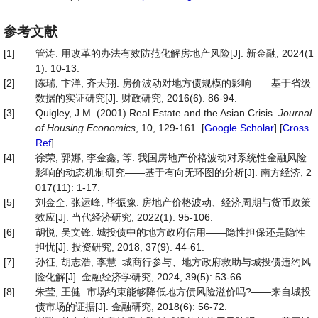
参考文献
[1]
管涛. 用改革的办法有效防范化解房地产风险[J]. 新金融, 2024(1
1): 10-13.
[2]
陈瑞, 卞洋, 齐天翔. 房价波动对地方债规模的影响——基于省级
数据的实证研究[J]. 财政研究, 2016(6): 86-94.
[3]
Quigley, J.M. (2001) Real Estate and the Asian Crisis.
Journal
of Housing Economics
, 10, 129-161. [
Google Scholar
] [
Cross
Ref
]
[4]
徐荣, 郭娜, 李金鑫, 等. 我国房地产价格波动对系统性金融风险
影响的动态机制研究——基于有向无环图的分析[J]. 南方经济, 2
017(11): 1-17.
[5]
刘金全, 张运峰, 毕振豫. 房地产价格波动、经济周期与货币政策
效应[J]. 当代经济研究, 2022(1): 95-106.
[6]
胡悦, 吴文锋. 城投债中的地方政府信用——隐性担保还是隐性
担忧[J]. 投资研究, 2018, 37(9): 44-61.
[7]
孙征, 胡志浩, 李慧. 城商行参与、地方政府救助与城投债违约风
险化解[J]. 金融经济学研究, 2024, 39(5): 53-66.
[8]
朱莹, 王健. 市场约束能够降低地方债风险溢价吗?——来自城投
债市场的证据[J]. 金融研究, 2018(6): 56-72.