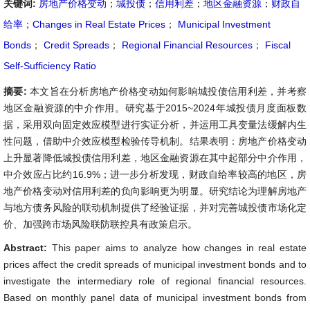
关键词:
房地产价格变动
；
城投债
；
信用利差
；
地区金融资源
；
财政自
给率
；
Changes in Real Estate Prices
；
Municipal Investment
Bonds
；
Credit Spreads
；
Regional Financial Resources
；
Fiscal
Self-Sufficiency Ratio
摘要:
本文旨在分析房地产价格变动如何影响城投债信用利差，并考察
地区金融资源的中介作用。研究基于2015~2024年城投债月度面板数
据，采用双向固定效应模型进行实证分析，并运用工具变量法缓解内生
性问题，借助中介效应模型检验传导机制。结果表明：房地产价格变动
上升显著降低城投债信用利差，地区金融资源在其中起部分中介作用，
中介效应占比约16.9%；进一步分析发现，财政自给率较高的地区，房
地产价格变动对信用利差的负向影响更为明显。研究结论为理解房地产
与地方债务风险的联动机制提供了经验证据，并对完善城投债市场化定
价、加强跨市场风险联防联控具有政策启示。
Abstract:
This paper aims to analyze how changes in real estate
prices affect the credit spreads of municipal investment bonds and to
investigate the intermediary role of regional financial resources.
Based on monthly panel data of municipal investment bonds from