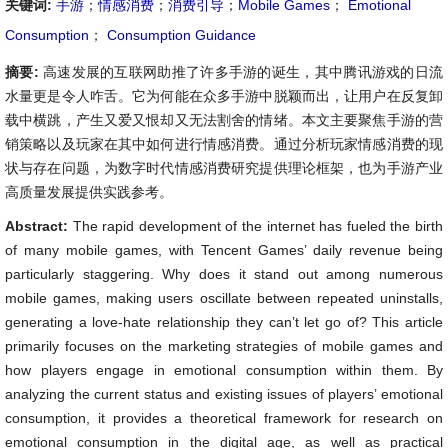
关键词:
手游
；
情感消费
；
消费引导
；
Mobile Games
；
Emotional
Consumption
；
Consumption Guidance
摘要:
高速发展的互联网助推了许多手游的诞生，其中腾讯游戏的日流
水量更是令人咋舌。它为何能在众多手游中脱颖而出，让用户在反复卸
载中横跳，产生又爱又恨却又无法割舍的情绪。本文主要聚焦手游的营
销策略以及玩家在其中如何进行情感消费。通过分析玩家情感消费的现
状与存在问题，为数字时代情感消费研究提供理论框架，也为手游产业
高质量发展提供实践参考。
Abstract:
The rapid development of the internet has fueled the birth
of many mobile games, with Tencent Games’ daily revenue being
particularly staggering. Why does it stand out among numerous
mobile games, making users oscillate between repeated uninstalls,
generating a love-hate relationship they can’t let go of? This article
primarily focuses on the marketing strategies of mobile games and
how players engage in emotional consumption within them. By
analyzing the current status and existing issues of players’ emotional
consumption, it provides a theoretical framework for research on
emotional consumption in the digital age, as well as practical