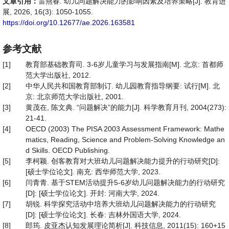
文章引用：
雷燕春. 幼儿问题解决能力的影响因素及培养策略[J]. 教育进
展, 2026, 16(3): 1050-1055.
https://doi.org/10.12677/ae.2026.163581
参考文献
[1]
教育部基础教育司. 3-6岁儿童学习与发展指南[M]. 北京: 首都师
范大学出版社, 2012.
[2]
中华人民共和国教育部制订. 幼儿园教育指导纲要: 试行[M]. 北
京: 北京师范大学出版社, 2001.
[3]
黄茂在, 陈文典. “问题解决”的能力[J]. 科学教育月刊, 2004(273):
21-41.
[4]
OECD (2003) The PISA 2003 Assessment Framework: Mathe
matics, Reading, Science and Problem-Solving Knowledge an
d Skills. OECD Publishing.
[5]
李柯颖. 创客教育对大班幼儿问题解决能力提升的行动研究[D]:
[硕士学位论文]. 南充: 西华师范大学, 2023.
[6]
闫青青. 基于STEM活动提升5-6岁幼儿问题解决能力的行动研究
[D]: [硕士学位论文]. 开封: 河南大学, 2024.
[7]
胡锐. 科学探究活动中培养大班幼儿问题解决能力的行动研究
[D]: [硕士学位论文]. 长春: 吉林外国语大学, 2024.
[8]
郎筠. 皮亚杰认知发展理论简析[J]. 科技信息, 2011(15): 160+15