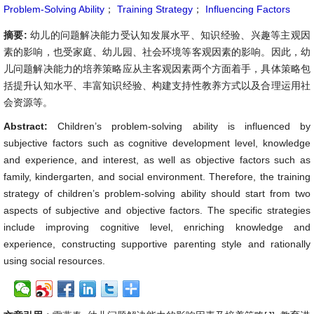
Problem-Solving Ability
；
Training Strategy
；
Influencing Factors
摘要:
幼儿的问题解决能力受认知发展水平、知识经验、兴趣等主观因
素的影响，也受家庭、幼儿园、社会环境等客观因素的影响。因此，幼
儿问题解决能力的培养策略应从主客观因素两个方面着手，具体策略包
括提升认知水平、丰富知识经验、构建支持性教养方式以及合理运用社
会资源等。
Abstract:
Children’s problem-solving ability is influenced by
subjective factors such as cognitive development level, knowledge
and experience, and interest, as well as objective factors such as
family, kindergarten, and social environment. Therefore, the training
strategy of children’s problem-solving ability should start from two
aspects of subjective and objective factors. The specific strategies
include improving cognitive level, enriching knowledge and
experience, constructing supportive parenting style and rationally
using social resources.