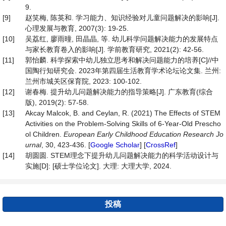
9.
[9]
赵笑梅, 陈英和. 学习能力、知识经验对儿童问题解决的影响[J].
心理发展与教育, 2007(3): 19-25.
[10]
吴荔红, 廖雨曈, 田晶晶, 等. 幼儿科学问题解决能力的发展特点
与家长教育卷入的影响[J]. 学前教育研究, 2021(2): 42-56.
[11]
郭怡麟. 科学探索中幼儿独立思考和解决问题能力的培养[C]//中
国陶行知研究会. 2023年第四届生活教育学术论坛论文集. 兰州:
兰州市城关区保育院, 2023: 100-102.
[12]
谢春梅. 提升幼儿问题解决能力的指导策略[J]. 广东教育(综合
版), 2019(2): 57-58.
[13]
Akcay Malcok, B. and Ceylan, R. (2021) The Effects of STEM
Activities on the Problem-Solving Skills of 6-Year-Old Prescho
ol Children.
European
Early
Childhood
Education
Research
Jo
urnal
, 30, 423-436. [
Google Scholar
] [
CrossRef
]
[14]
胡圆圆. STEM理念下提升幼儿问题解决能力的科学活动设计与
实施[D]: [硕士学位论文]. 大理: 大理大学, 2024.
投稿