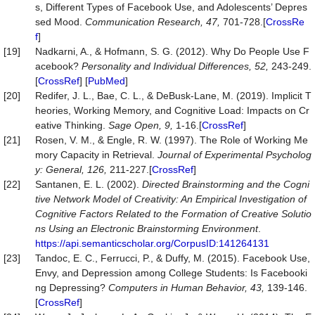
s, Different Types of Facebook Use, and Adolescents’ Depres
sed Mood.
Communication Research, 47,
701-728.[
CrossRe
f
]
[19]
Nadkarni, A., & Hofmann, S. G. (2012). Why Do People Use F
acebook?
P
ersonality and Individual Differences, 52,
243-249.
[
CrossRef
] [
PubMed
]
[20]
Redifer, J. L., Bae, C. L., & DeBusk-Lane, M. (2019). Implicit T
heories, Working Memory, and Cognitive Load: Impacts on Cr
eative Thinking.
Sage O
p
en,
9,
1-16.[
CrossRef
]
[21]
Rosen, V. M., & Engle, R. W. (1997). The Role of Working Me
mory Capacity in Retrieval.
Journal of Experimental
P
sycholog
y: General, 126,
211-227.[
CrossRef
]
[22]
Santanen, E. L. (2002).
Directed Brainstorming and the Cogni
tive Network Model of Creativity: An Empirical Investi
gation of
Cognitive Factors Related to the Formation of Creative Solutio
ns Using an Electronic Brainstorming Environment
.
https://api.semanticscholar.org/CorpusID:141264131
[23]
Tandoc, E. C., Ferrucci, P., & Duffy, M. (2015). Facebook Use,
Envy, and Depression among College Students: Is Facebooki
ng Depressing?
Com
p
uters in Human Behavior, 43,
139-146.
[
CrossRef
]