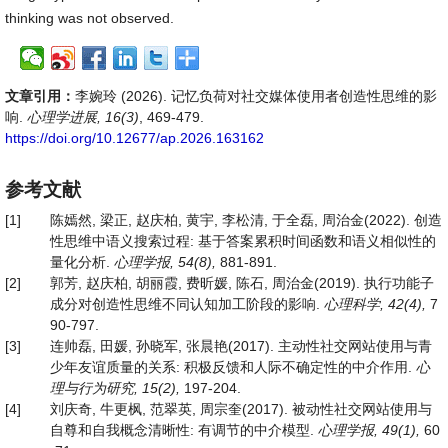
thinking was not observed.
文章引用：
李婉玲 (2026). 记忆负荷对社交媒体使用者创造性思维的影
响.
心理学进展, 16(3)
, 469-479.
https://doi.org/10.12677/ap.2026.163162
参考文献
[1]
陈嫣然, 梁正, 赵庆柏, 黄宇, 李松清, 于全磊, 周治金(2022). 创造
性思维中语义搜索过程: 基于答案累积时间函数和语义相似性的
量化分析.
心理学报
, 54
(
8),
881-891.
[2]
郭芳, 赵庆柏, 胡丽霞, 费昕媛, 陈石, 周治金(2019). 执行功能子
成分对创造性思维不同认知加工阶段的影响.
心理科学
, 42
(
4),
7
90-797.
[3]
连帅磊, 田媛, 孙晓军, 张晨艳(2017). 主动性社交网站使用与青
少年友谊质量的关系: 积极反馈和人际不确定性的中介作用.
心
理与行为研究
, 15
(
2),
197-204.
[4]
刘庆奇, 牛更枫, 范翠英, 周宗奎(2017). 被动性社交网站使用与
自尊和自我概念清晰性: 有调节的中介模型.
心理学报
, 49
(
1),
60