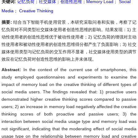
关键词:
记忆负荷
；
社交媒体
；
创造性思维
；
Memory Load
；
Social
Media
；
Creative Thinking
摘要:
结合当下智能手机使用背景，本研究采取问卷和实验，考察了记
忆负荷对不同类型社交媒体使用者创造性思维的影响。结果发现：1) 主
动性使用者的创造性思维优于被动性使用者；2) 记忆负荷的增强对主动
性使用者和被动性使用者的创造性思维得分都产生了负面影响；3) 社交
媒体使用类型与记忆负荷的交互作用不显著，社交媒体使用类型的调节
效应在记忆负荷对创造性思维的影响上并未体现。
Abstract:
In the context of the current use of smartphones, this
study employed questionnaires and experiments to examine the
impact of memory load on the creative thinking of different types of
social media users. The findings revealed that: 1) proactive users
demonstrated higher creative thinking scores compared to passive
users; 2) an increase in memory load negatively affected the creative
thinking scores of both proactive and passive users; 3) the
interaction between social media usage type and memory load was
not significant, indicating that the moderating effect of social media
usage type on the relationship between memory load and creative