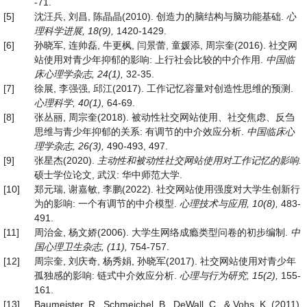
-71.
[5]
沈汪兵, 刘昌, 陈晶晶(2010). 创造力的脑结构与脑功能基础.
心
理科学进展
, 18
(
9),
1420-1429.
[6]
孙晓军, 连帅磊, 牛更枫, 闫景蕾, 童媛添, 周宗奎(2016). 社交网
站使用对青少年抑郁的影响: 上行社会比较的中介作用.
中国临
床心理学杂志
, 24
(
1),
32-35.
[7]
徐展, 李强强, 邱江(2017). 工作记忆容量对创造性思维的预测.
心理科学
, 40
(
1),
64-69.
[8]
张丛丽, 周宗奎(2018). 被动性社交网站使用、社交焦虑、反刍
思维与青少年抑郁的关系: 有调节的中介效应分析.
中
国临床心
理学杂志
, 26
(
3),
490-493, 497.
[9]
张星杰(2020).
主动性和被动性社交网站使用对工作记忆的影响
.
硕士学位论文, 武汉: 华中师范大学.
[10]
郑元瑞, 谢嘉敏, 李鹏(2022). 社交网站使用强度对大学生创新行
为的影响: 一个有调节的中介模型.
心理技术与应用
, 10
(
8),
483-
491.
[11]
周治金, 杨文娇(2006). 大学生网络成瘾类型问卷的初步编制.
中
国心理卫生杂志
,
(
11),
754-757.
[12]
周宗奎, 刘庆奇, 杨秀娟, 孙晓军(2017). 社交网站使用对青少年
孤独感的影响: 链式中介效应分析.
心理与行为研究
, 15
(
2),
155-
161.
[13]
Baumeister, R., Schmeichel, B., DeWall, C., & Vohs, K. (2011).