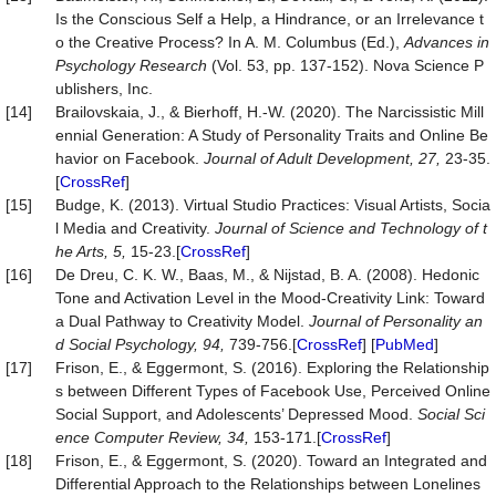
Is the Conscious Self a Help, a Hindrance, or an Irrelevance t
o the Creative Process? In A. M. Columbus (Ed.),
Advances in
Psychology Research
(Vol. 53, pp. 137-152). Nova Science P
ublishers, Inc.
[14]
Brailovskaia, J., & Bierhoff, H.-W. (2020). The Narcissistic Mill
ennial Generation: A Study of Personality Traits and Online Be
havior on Facebook.
Journal of Adult Develo
p
ment, 27,
23-35.
[
CrossRef
]
[15]
Budge, K. (2013). Virtual Studio Practices: Visual Artists, Socia
l Media and Creativity.
Journal of Science and Technology o
f t
he Arts, 5,
15-23.[
CrossRef
]
[16]
De Dreu, C. K. W., Baas, M., & Nijstad, B. A. (2008). Hedonic
Tone and Activation Level in the Mood-Creativity Link: Toward
a Dual Pathway to Creativity Model.
Journal of
P
ersonality an
d Social
P
sychology, 94,
739-756.[
CrossRef
] [
PubMed
]
[17]
Frison, E., & Eggermont, S. (2016). Exploring the Relationship
s between Different Types of Facebook Use, Perceived Online
Social Support, and Adolescents’ Depressed Mood.
Social Sci
ence Com
p
uter Review, 34,
153-171.[
CrossRef
]
[18]
Frison, E., & Eggermont, S. (2020). Toward an Integrated and
Differential Approach to the Relationships between Lonelines