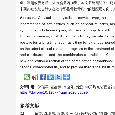
坐、晨起或受寒后，症状会显著加重。本文系统阐述了中药
中药热奄包结合针灸在治疗颈椎骨软骨病中的新应用方向，
Abstract:
Cervical spondylosis of cervical type, as one
inflammation of soft tissues such as cervical muscles, fa
symptoms include neck pain, stiffness, and significant lim
tingling, soreness, or dull pain, which may radiate to t
posture for a long time, such as sitting for extended perio
on the latest clinical research progress in the treatment 
and moxibustion, and the combination of traditional Chi
new application direction of the combination of tradition
cervical osteochondritis, and to provide theoretical basis fo
文章引用：
孙瑞泽, 董建萍, 李金刚, 尤磊. 中药热奄包联合针刺治
https://doi.org/10.12677/jcpm.2026.52095
参考文献
[1]
于谊文, 沈卫东, 蔡娲. 针灸治疗颈型颈椎病的临床进展[J]. 