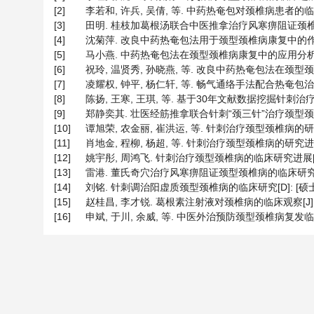
[2]
李若和, 许兵, 吴倩, 等. 中药热奄包对颈椎病患者的临床康复影
[3]
田明. 桂枝加葛根汤联合中医推拿治疗风寒痹阻证颈椎病的临床效果
[4]
沈菊萍. 改良中药热奄包法用于颈型颈椎病康复中的作用分析[J
[5]
马小燕. 中药热奄包法在颈型颈椎病康复中的应用分析[J]. 医学理
[6]
祝玲, 温贤秀, 孙晓燕, 等. 改良中药热奄包法在颈型颈椎病康
[7]
凌耀权, 钟平, 杨仁轩, 等. 畅气通络手法配合热奄包治疗颈型
[8]
陈扬, 王寒, 王琪, 等. 基于30年文献数据挖掘针刺治疗颈型颈椎
[9]
郑静奕其. 壮医经筋推拿联合针刺“颈三针”治疗颈型颈椎病的
[10]
谭旭荣, 农金丽, 崔洪运, 等. 针刺治疗颈型颈椎病的研究进展[J]
[11]
肖地金, 程柳, 杨超, 等. 针刺治疗颈型颈椎病的研究进展[J]. 
[12]
姚宇彤, 周鸿飞. 针刺治疗颈型颈椎病的临床研究进展[J]. 山西
[13]
雷港. 董氏奇穴治疗风寒痹阻证颈型颈椎病的临床研究[D]:
[14]
刘铭. 针刺调治阳虚质颈型颈椎病的临床研究[D]: [硕士学
[15]
赵桂昌, 李才锐. 葛根素注射液对颈椎病的临床观察[J]. 四川生
[16]
申斌, 于川, 余威, 等. 中医外治预防颈型颈椎病复发临床研究[