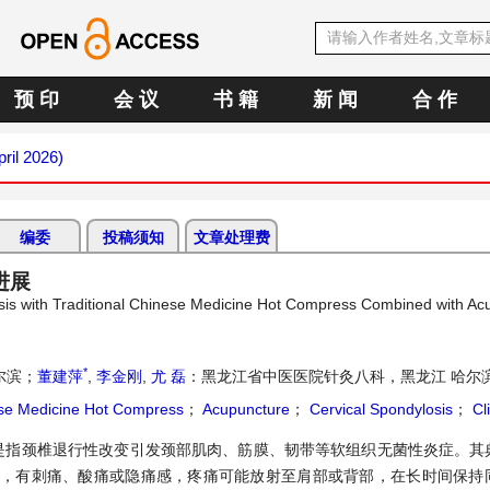
预 印
会 议
书 籍
新 闻
合 作
pril 2026)
编委
投稿须知
文章处理费
进展
sis with Traditional Chinese Medicine Hot Compress Combined with Ac
*
尔滨；
董建萍
,
李金刚
,
尤 磊
：黑龙江省中医医院针灸八科，黑龙江 哈尔
se Medicine Hot Compress
；
Acupuncture
；
Cervical Spondylosis
；
Cl
是指颈椎退行性改变引发颈部肌肉、筋膜、韧带等软组织无菌性炎症。其
绷，有刺痛、酸痛或隐痛感，疼痛可能放射至肩部或背部，在长时间保持