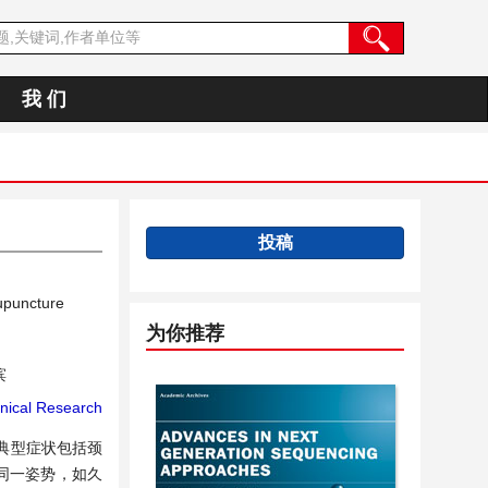
我 们
投稿
upuncture
为你推荐
滨
inical Research
典型症状包括颈
同一姿势，如久