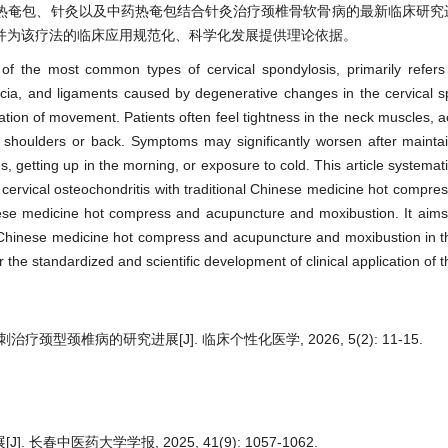
热奄包、针灸以及中药热奄包结合针灸治疗颈椎骨软骨病的最新临床研究
并为该疗法的临床应用规范化、科学化发展提供理论依据。
 of the most common types of cervical spondylosis, primarily refers
scia, and ligaments caused by degenerative changes in the cervical spi
itation of movement. Patients often feel tightness in the neck muscles,
he shoulders or back. Symptoms may significantly worsen after maint
ds, getting up in the morning, or exposure to cold. This article systema
of cervical osteochondritis with traditional Chinese medicine hot compre
nese medicine hot compress and acupuncture and moxibustion. It aims
al Chinese medicine hot compress and acupuncture and moxibustion in t
r the standardized and scientific development of clinical application of t
疗颈型颈椎病的研究进展[J]. 临床个性化医学, 2026, 5(2): 11-15.
长春中医药大学学报, 2025, 41(9): 1057-1062.