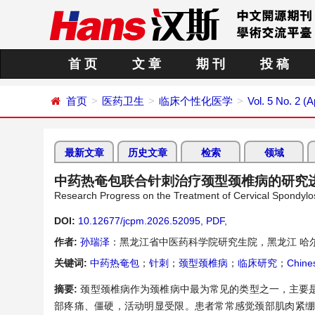
首 页
文 章
期 刊
投 稿
首页
医药卫生
临床个性化医学
Vol. 5 No. 2 (A
最新文章
历史文章
检索
领域
中药热奄包联合针刺治疗颈型颈椎病的研究
Research Progress on the Treatment of Cervical Spondylo
DOI:
10.12677/jcpm.2026.52095
,
PDF
,
作者:
孙瑞泽
：黑龙江省中医药科学院研究生院，黑龙江 哈
关键词:
中药热奄包
；
针刺
；
颈型颈椎病
；
临床研究
；
Chine
摘要:
颈型颈椎病作为颈椎病中最为常见的类型之一，主要
部疼痛、僵硬，活动明显受限。患者常常感觉颈部肌肉紧