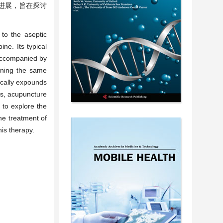
进展，旨在探讨
 to the aseptic
ne. Its typical
 accompanied by
aining the same
tically expounds
ss, acupuncture
 to explore the
he treatment of
his therapy.