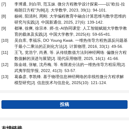
[7]
李博通, 刘白羽, 范玉妹. 微分方程教学设计探索——以“欧拉-拉
格朗日方程”为例[J]. 大学数学, 2023, 39(1): 94-101.
[8]
杨铸, 阳清利, 周刚. 大学编程教育中融合计算思维与数学思维的
研究与实践[J]. 中国新通信, 2025, 27(6): 139-142.
[9]
都琳, 徐爽, 徐宗本. 师-生-AI协同课堂: 人工智能赋能大学数学教
育的载体及实践[J]. 中国大学教学, 2025(4): 59-65+81.
[10]
吴自库, 李福乐, DO Young Kwak. 一维热传导方程热源反问题基
于最小二乘法的正则化方法[J]. 计算物理, 2016, 33(1): 49-56.
[11]
王飞, 党浩宁, 尚勇, 等. 从传统数值方法到神经网络: 偏微分方程
数值解的演进与展望[J]. 现代应用物理, 2025, 16(1): 41-66.
[12]
陈金雄, 张敏, 沈丹梅, 等. 有限差分法的一维热传导方程应用[J].
武夷学院学报, 2022, 41(3): 53-57.
[13]
葛淼彦, 李凯锋. 基于物理信息神经网络的非线性微分方程求解
模型研究[J]. 信息技术与信息化, 2025(10): 121-124.
投稿
友情链接