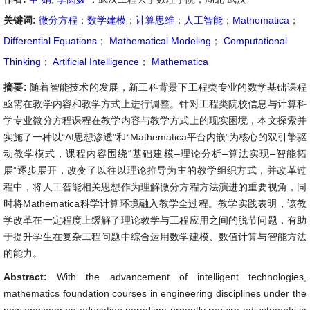
关键词:
微分方程
；
数学建模
；
计算思维
；
人工智能
；
Mathematica
；
Differential Equations
；
Mathematical Modeling
；
Computational
Thinking
；
Artificial Intelligence
；
Mathematica
摘要:
随着智能技术的发展，新工科背景下工程类专业的数学基础课程
亟需在教学内容和教学方式上进行调整。针对工程类院校信息与计算科
学专业微分方程课程在教学内容与教学方式上的现实困境，本文探索并
实施了一种以“AI思想渗透”和“Mathematica平台内嵌”为核心的双引擎驱
动教学模式，课程内容围绕“基础建模–理论分析–算法实现–智能拓
展”逐步展开，改变了以往以理论推导为主的教学组织方式，并改革过
程中，将人工智能相关思想作为理解微分方程方法演进的重要视角，同
时将Mathematica科学计算环境融入教学全过程。教学实践表明，该教
学改革在一定程度上缓解了理论教学与工程应用之间的脱节问题，有助
于提升学生在复杂工程问题中综合运用数学建模、数值计算与智能方法
的能力。
Abstract:
With the advancement of intelligent technologies,
mathematics foundation courses in engineering disciplines under the