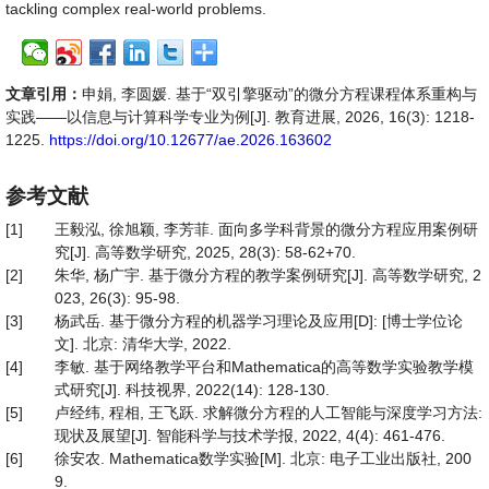
tackling complex real-world problems.
文章引用：
申娟, 李圆媛. 基于“双引擎驱动”的微分方程课程体系重构与
实践——以信息与计算科学专业为例[J]. 教育进展, 2026, 16(3): 1218-
1225.
https://doi.org/10.12677/ae.2026.163602
参考文献
[1]
王毅泓, 徐旭颖, 李芳菲. 面向多学科背景的微分方程应用案例研
究[J]. 高等数学研究, 2025, 28(3): 58-62+70.
[2]
朱华, 杨广宇. 基于微分方程的教学案例研究[J]. 高等数学研究, 2
023, 26(3): 95-98.
[3]
杨武岳. 基于微分方程的机器学习理论及应用[D]: [博士学位论
文]. 北京: 清华大学, 2022.
[4]
李敏. 基于网络教学平台和Mathematica的高等数学实验教学模
式研究[J]. 科技视界, 2022(14): 128-130.
[5]
卢经纬, 程相, 王飞跃. 求解微分方程的人工智能与深度学习方法:
现状及展望[J]. 智能科学与技术学报, 2022, 4(4): 461-476.
[6]
徐安农. Mathematica数学实验[M]. 北京: 电子工业出版社, 200
9.