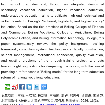
high school graduates and, through an integrated design of
secondary vocational education, higher vocational education,
undergraduate education, aims to cultivate high-end technical and
skilled talents for Beijing’s “high-end, high-tech, and high-efficiency”
industries. Based on the rich practices of Beijing College of Finance
and Commerce, Beijing Vocational College of Agriculture, Beijing
Polytechnic College, and Beijing Information Technology College, this
paper systematically reviews the policy background, training
framework, curriculum system, teaching mode, faculty construction,
student management, international connection, quality evaluation,
and existing problems of the through-training project, and puts
forward eight suggestions for deepening the reform, with the aim of
providing a referenceable “Beijing model” for the long-term education
reform of national vocational education.
文章引用：
王丽, 句荣辉, 杨新建, 王丽琼, 潘妍, 邢霁云, 徐毓谦, 李淑荣.
北京高端技术技能人才贯通培养项目综述[J]. 教育进展, 2026, 16(3):