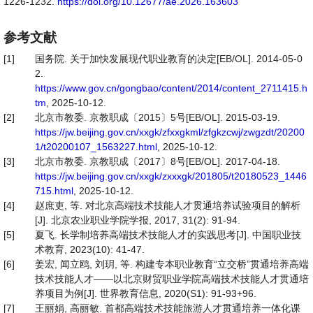
1226-1232.
https://doi.org/10.12677/ae.2026.163603
参考文献
[1]
国务院. 关于加快发展现代职业教育的决定[EB/OL]. 2014-05-0
2.
https://www.gov.cn/gongbao/content/2014/content_2711415.h
tm
, 2025-10-12.
[2]
北京市教委. 京教职成〔2015〕5号[EB/OL]. 2015-03-19.
https://jw.beijing.gov.cn/xxgk/zfxxgkml/zfgkzcwj/zwgzdt/20200
1/t20200107_1563227.html
, 2025-10-12.
[3]
北京市教委. 京教职成〔2017〕8号[EB/OL]. 2017-04-18.
https://jw.beijing.gov.cn/xxgk/zxxxgk/201805/t20180523_1446
715.html
, 2025-10-12.
[4]
赵庶吏, 等. 对北京高端技术技能人才贯通培养试验项目的解析
[J]. 北京农业职业学院学报, 2017, 31(2): 91-94.
[5]
夏飞. 长学制培养高端技术技能人才的实践思考[J]. 中国职业技
术教育, 2023(10): 41-47.
[6]
姜宏, 闻立鸥, 刘玥, 等. 构建专本职业教育“立交桥”贯通培养高端
技术技能人才——以北京财贸职业学院高端技术技能人才贯通培
养项目为例[J]. 世界教育信息, 2020(S1): 91-93+96.
[7]
王丽娟, 高丽敏. 首都高端技术技能旅游人才贯通培养一体化课