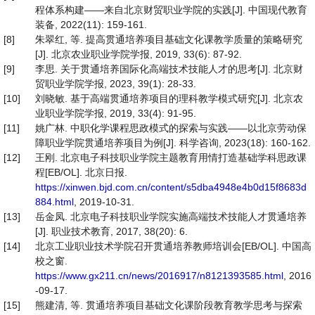
程体系构建——来自北京财贸职业学院的实践[J]. 中国现代教育
装备, 2022(11): 159-161.
[8]
朱翠红, 等. 提高贯通培养项目基础文化课教学质量的策略研究
[J]. 北京农业职业学院学报, 2019, 33(6): 87-92.
[9]
李思. 关于贯通培养国际化高端技术技能人才的思考[J]. 北京财
贸职业学院学报, 2023, 39(1): 28-33.
[10]
刘晓敏. 基于高端贯通培养项目的理科教学模式研究[J]. 北京农
业职业学院学报, 2019, 33(4): 91-95.
[11]
姚广林. 中职化学课程思政模式的探索与实践——以北京劳动保
障职业学院贯通培养项目为例[J]. 科学咨询, 2023(18): 160-162.
[12]
王刚. 北京电子科技职业学院主题教育用情打造基础学科思政课
程[EB/OL]. 北京日报.
https://xinwen.bjd.com.cn/content/s5dba4948e4b0d15f8683d
884.html
, 2019-10-31.
[13]
岳金凤. 北京电子科技职业学院实施高端技术技能人才贯通培养
[J]. 职业技术教育, 2017, 38(20): 6.
[14]
北京工业职业技术学院召开贯通培养教师培训会[EB/OL]. 中国高
校之窗.
https://www.gx211.cn/news/2016917/n8121393585.html
, 2016
-09-17.
[15]
熊建清, 等. 贯通培养项目基础文化课阶段教育教学思考与探索