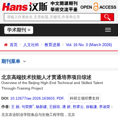
学术期刊
切
换
导
首页
人文社科
教育进展
Vol. 16 No. 3 (March 2026)
航
期刊菜单
北京高端技术技能人才贯通培养项目综述
Overview of the Beijing High-End Technical and Skilled Talent
Through-Training Project
DOI:
10.12677/ae.2026.163603
,
PDF
,
科研立项经费支持
*
作者:
王 丽
,
句荣辉
,
杨新建
,
王丽琼
,
潘 妍
,
邢霁云
,
徐毓谦
,
李淑荣
：
北京农业职业学院食品与生物工程学院，北京