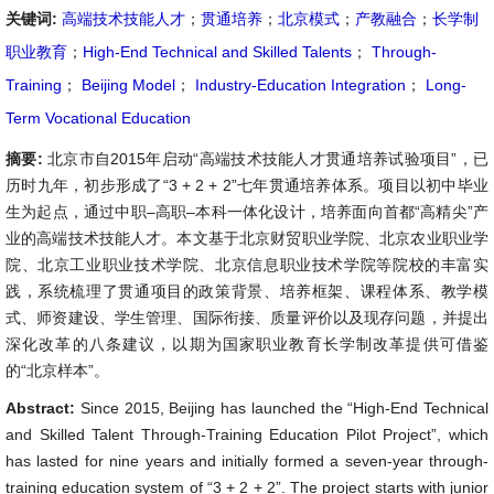
关键词:
高端技术技能人才
；
贯通培养
；
北京模式
；
产教融合
；
长学制
职业教育
；
High-End Technical and Skilled Talents
；
Through-
Training
；
Beijing Model
；
Industry-Education Integration
；
Long-
Term Vocational Education
摘要:
北京市自2015年启动“高端技术技能人才贯通培养试验项目”，已
历时九年，初步形成了“3 + 2 + 2”七年贯通培养体系。项目以初中毕业
生为起点，通过中职–高职–本科一体化设计，培养面向首都“高精尖”产
业的高端技术技能人才。本文基于北京财贸职业学院、北京农业职业学
院、北京工业职业技术学院、北京信息职业技术学院等院校的丰富实
践，系统梳理了贯通项目的政策背景、培养框架、课程体系、教学模
式、师资建设、学生管理、国际衔接、质量评价以及现存问题，并提出
深化改革的八条建议，以期为国家职业教育长学制改革提供可借鉴
的“北京样本”。
Abstract:
Since 2015, Beijing has launched the “High-End Technical
and Skilled Talent Through-Training Education Pilot Project”, which
has lasted for nine years and initially formed a seven-year through-
training education system of “3 + 2 + 2”. The project starts with junior