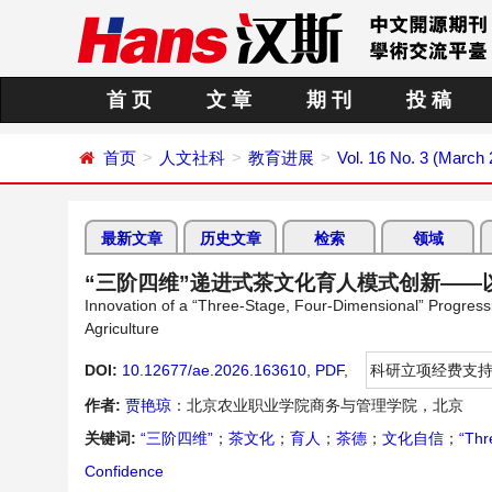
首 页
文 章
期 刊
投 稿
首页
人文社科
教育进展
Vol. 16 No. 3 (March
最新文章
历史文章
检索
领域
“三阶四维”递进式茶文化育人模式创新——
Innovation of a “Three-Stage, Four-Dimensional” Progress
Agriculture
DOI:
10.12677/ae.2026.163610
,
PDF
,
科研立项经费支
作者:
贾艳琼
：北京农业职业学院商务与管理学院，北京
关键词:
“三阶四维”
；
茶文化
；
育人
；
茶德
；
文化自信
；
“Thr
Confidence