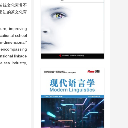
传统文化素养不
阶递进的茶文化育
。
ture, improving
ocational school
ur-dimensional”
n, encompassing
nsional linkage
e tea industry,