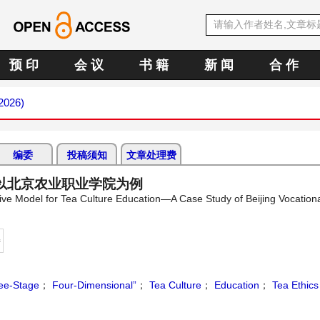
预 印
会 议
书 籍
新 闻
合 作
 2026)
编委
投稿须知
文章处理费
以北京农业职业学院为例
ive Model for Tea Culture Education—A Case Study of Beijing Vocationa
持
ee-Stage
；
Four-Dimensional”
；
Tea Culture
；
Education
；
Tea Ethics