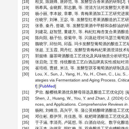
[18]
程昊, 陈姚锋, 唐婷范, 等. 发酵型百香果酒的研制[J]. 食品研
[19]
韩希凤, 金晓辉, 郭志鹏, 等. 澄清方法对发酵型大枣果酒澄清效
[20]
杨小丽, 李本姣, 章攀, 等. 青梅果酒加工工艺研究进展[J]. 南方
[21]
任晓宇, 刘琳, 王宓, 等. 发酵型红枣果酒酿造的工艺研究[J]. 
[22]
张香, 秦丹, 曾璐, 等. 发酵型果酒中甲醇和杂醇油的研究进展[J
[23]
刘建花, 赵智慧, 董建方, 等. 枸杞红梅杏复合果酒酿造工艺研究
[24]
陈向阳, 杨子怡, 柴菊华, 等. 闪蒸处理对马瑟兰葡萄酒品质的影
[25]
魏晓宇, 邱怡筠, 邱磊. 玛卡发酵型葡萄酒的酿造工艺研究[J]. 
[26]
张超, 王玉霞, 周丹红. 发酵型青梅枸杞果酒澄清技术研究[J]. 
[27]
郭懿锋. 藤茶啤酒酿造工艺优化及风味物质分析研究[J]. 保鲜与加
[28]
张启尧, 王雪. 传统酿造工艺白酒品牌真实性感知对消费者购买意愿
[29]
崔培梧, 曹婧, 米洁, 等. 发酵型茯苓葡萄酒的研制及品质评价[J
[30]
Lou, X., Sun, J., Yang, H., Yu, H., Chen, C., Liu, S.,
ategies via Fermentation and Aging Process.
Critic
f
] [
PubMed
]
[31]
尹欣. 酸樱桃果酒优良酵母筛选及酿造工艺优化[D]: [硕士
[32]
Shen, J., Huang, W., You, Y. and Zhan, J. (2024) C
nces, and Applications.
Comprehensive Reviews in 
[33]
杨刚, 刘峰浩, 高兴宇, 等. 蒲公英精酿啤酒酿造工艺优化及生物
[34]
邓仕彬, 蔡伊萍, 肖佳惠, 等. 枇杷啤酒酿造工艺优化及对其品质的
[35]
于子涵, 李清亮, 卢延想, 等. 白酒自动化、数字化酿造工艺研究进
[36]
张正杰, 许德富, 明红梅, 等. 双曲酿造工艺中糟醅微生物