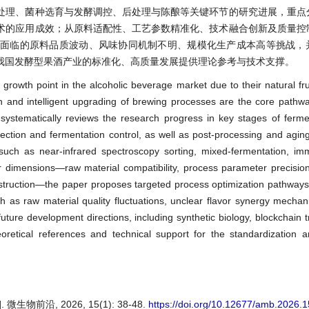
处理、菌种选育与发酵调控、后处理与陈酿等关键环节的研究进展，重点
术的应用成效；从原料适配性、工艺参数精准化、技术融合创新及质量控
造面临的原料品质波动、风味协同机制不明、规模化生产成本高等挑战，
我国发酵型果酒产业的标准化、高质量发展提供理论参考与技术支撑。
owth point in the alcoholic beverage market due to their natural fru
ion and intelligent upgrading of brewing processes are the core path
 systematically reviews the research progress in key stages of ferme
lection and fermentation control, as well as post-processing and aging
 such as near-infrared spectroscopy sorting, mixed-fermentation, im
 dimensions—raw material compatibility, process parameter precision
struction—the paper proposes targeted process optimization pathways. A
ch as raw material quality fluctuations, unclear flavor synergy mecha
future development directions, including synthetic biology, blockchain t
oretical references and technical support for the standardization a
前沿, 2026, 15(1): 38-48.
https://doi.org/10.12677/amb.2026.