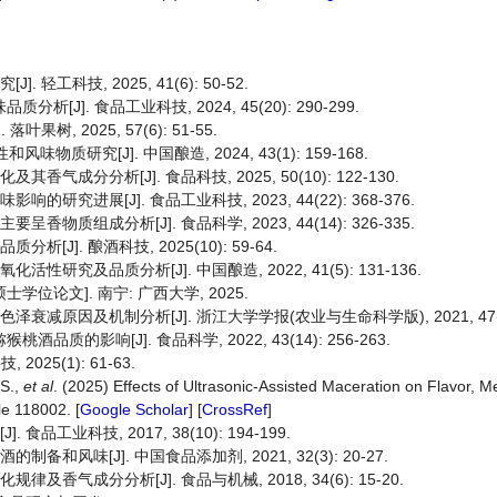
轻工科技, 2025, 41(6): 50-52.
J]. 食品工业科技, 2024, 45(20): 290-299.
树, 2025, 57(6): 51-55.
质研究[J]. 中国酿造, 2024, 43(1): 159-168.
气成分分析[J]. 食品科技, 2025, 50(10): 122-130.
研究进展[J]. 食品工业科技, 2023, 44(22): 368-376.
物质组成分析[J]. 食品科学, 2023, 44(14): 326-335.
[J]. 酿酒科技, 2025(10): 59-64.
研究及品质分析[J]. 中国酿造, 2022, 41(5): 131-136.
学位论文]. 南宁: 广西大学, 2025.
衰减原因及机制分析[J]. 浙江大学学报(农业与生命科学版), 2021, 47(6):
的影响[J]. 食品科学, 2022, 43(14): 256-263.
025(1): 61-63.
 S.,
et al
. (2025) Effects of Ultrasonic-Assisted Maceration on Flavor, M
cle 118002. [
Google Scholar
] [
CrossRef
]
品工业科技, 2017, 38(10): 194-199.
和风味[J]. 中国食品添加剂, 2021, 32(3): 20-27.
香气成分分析[J]. 食品与机械, 2018, 34(6): 15-20.