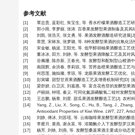
参考文献
[1]
覃志贵, 蓝彩红, 朱宝生, 等. 香水柠檬果酒酿造工艺研究[J]. 
[2]
郭小雨, 李梦丽, 张涛. 百香果发酵型果酒制备及其风味品质分析[
[3]
刘凯, 张浩天, 张文勇, 等. 果酒发酵酒酿造研究进展[J]. 落叶果
[4]
章慧, 宋林东, 张梦璐, 等. 8种发酵型果酒的抗氧化活性和风味物
[5]
宋金敏, 杨波, 王阳光, 等. 低甲醇胡柚果酒酿造工艺优化及其香
[6]
董冰冰, 田方, 刘静, 等. 发酵型果酒降酸工艺及其对风味影响的
[7]
谷佩珊, 陈亦新, 王春光, 等. 发酵型和配制型山楂酒中主要呈香
[8]
南国辉, 余洪春, 李莉琼, 等. 苦荞血橙果酒酿造工艺与品质分析
[9]
何思莲, 施灿璨, 李琼, 等. 龙眼果酒发酵工艺优化、抗氧化活性
[10]
彭寅啸. 甜型甘蔗果酒酿造工艺及增香机制研究[D]: [硕士
[11]
梁舒妍, 白卫滨, 刘嘉惠, 等. 富含花色苷的发酵型果酒色泽
[12]
卢丽娟, 钟瑶, 秦义. 可同化氮源磷酸氢二铵对发酵型猕猴桃酒品质
[13]
王志鹏, 杨青, 刘星. 甜瓜果酒发酵酿造工艺[J]. 农村科技, 2
[14]
Yang, Z., Liu, X., Song, C., Hu, B., Tang, J., Zhang,
Antioxidant Properties of Kiwi Wine.
LWT
, 227, Arti
[15]
刘静, 傅冰, 刘苏瑶, 等. 云南咖啡果发酵型果酒的酿造[J]. 食
[16]
李蜜月, 黄燕, 谢永富, 等. 溶菌酶介入下发酵型罗汉果酒的制备
[17]
杨芳, 刘铁, 刘燕, 等. 发酵型桑葚果酒主要成分动态变化规律及