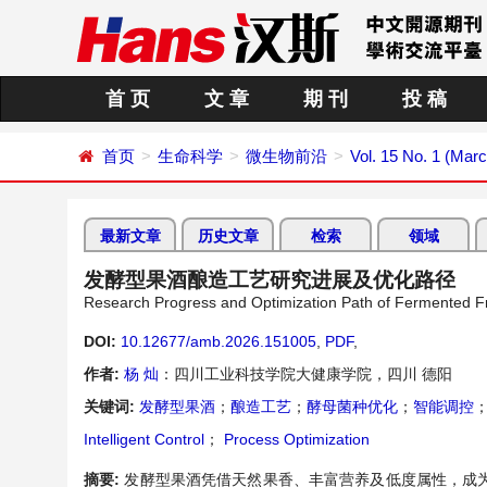
首 页
文 章
期 刊
投 稿
首页
生命科学
微生物前沿
Vol. 15 No. 1 (Mar
最新文章
历史文章
检索
领域
发酵型果酒酿造工艺研究进展及优化路径
Research Progress and Optimization Path of Fermented F
DOI:
10.12677/amb.2026.151005
,
PDF
,
作者:
杨 灿
：四川工业科技学院大健康学院，四川 德阳
关键词:
发酵型果酒
；
酿造工艺
；
酵母菌种优化
；
智能调控
Intelligent Control
；
Process Optimization
摘要:
发酵型果酒凭借天然果香、丰富营养及低度属性，成