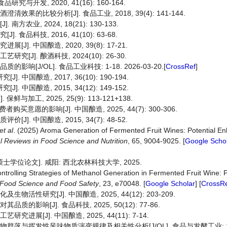
究与开发, 2020, 41(16): 160-164.
果的比较分析[J]. 食品工业, 2018, 39(4): 141-144.
农业, 2024, 18(21): 130-133.
食品科技, 2016, 41(10): 63-68.
]. 中国酿造, 2020, 39(8): 17-21.
[J]. 酿酒科技, 2024(10): 26-30.
响[J/OL]. 食品工业科技: 1-18. 2026-03-20.[
CrossRef
]
中国酿造, 2017, 36(10): 190-194.
中国酿造, 2015, 34(12): 149-152.
工, 2025, 25(9): 113-121+138.
的影响[J]. 中国酿造, 2025, 44(7): 300-306.
]. 中国酿造, 2015, 34(7): 48-52.
et al
. (2025) Aroma Generation of Fermented Fruit Wines: Potential E
al Reviews in Food Science and Nutrition
, 65, 9004-9025. [
Google Scho
学位论文]. 咸阳: 西北农林科技大学, 2025.
ontrolling Strategies of Methanol Generation in Fermented Fruit Wine:
Food Science and Food Safety
, 23, e70048. [
Google Scholar
] [
CrossR
活性研究[J]. 中国酿造, 2025, 44(12): 203-209.
影响[J]. 食品科技, 2025, 50(12): 77-86.
展[J]. 中国酿造, 2025, 44(11): 7-14.
群落与挥发性风味物质演变规律及相关性分析[J/OL]. 食品与发酵工业: 1-14.