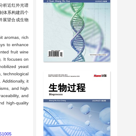
分析近红外光谱
制体系构建四个
并展望合成生物
it aromas, rich
ways to enhance
nted fruit wine
. It focuses on
mobilized yeast
, technological
dditionally, it
nisms, and high
raceability, and
nd high-quality
151005