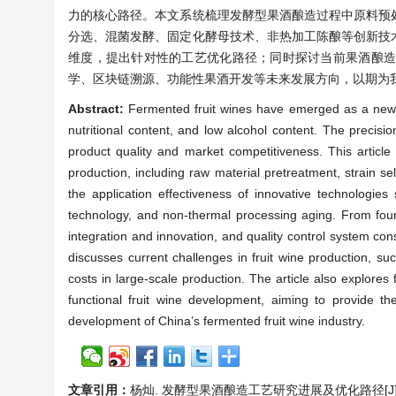
力的核心路径。本文系统梳理发酵型果酒酿造过程中原料预
分选、混菌发酵、固定化酵母技术、非热加工陈酿等创新技
维度，提出针对性的工艺优化路径；同时探讨当前果酒酿
学、区块链溯源、功能性果酒开发等未来发展方向，以期为
Abstract:
Fermented fruit wines have emerged as a new gr
nutritional content, and low alcohol content. The precis
product quality and market competitiveness. This article
production, including raw material pretreatment, strain se
the application effectiveness of innovative technologies
technology, and non-thermal processing aging. From four
integration and innovation, and quality control system con
discusses current challenges in fruit wine production, su
costs in large-scale production. The article also explores 
functional fruit wine development, aiming to provide the
development of China’s fermented fruit wine industry.
文章引用：
杨灿. 发酵型果酒酿造工艺研究进展及优化路径[J]. 微生物