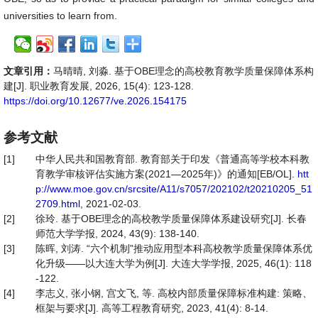
universities to learn from.
文章引用：
马晴晴, 刘淼. 基于OBE理念的高校教育教学质量保障体系构
建[J]. 职业教育发展, 2026, 15(4): 123-128.
https://doi.org/10.12677/ve.2026.154175
参考文献
[1]
中华人民共和国教育部. 教育部关于印发《普通高等学校本科教
育教学审核评估实施方案(2021—2025年)》的通知[EB/OL].
htt
p://www.moe.gov.cn/srcsite/A11/s7057/202102/t20210205_51
2709.html
, 2021-02-03.
[2]
徐玲. 基于OBE理念的高校教学质量保障体系建设研究[J]. 长春
师范大学学报, 2024, 43(9): 138-140.
[3]
陈晖, 刘涛. “六个机制”推动应用型本科高校教学质量保障体系优
化升级——以大连大学为例[J]. 大连大学学报, 2025, 46(1): 118
-122.
[4]
李志义, 张小钢, 宫文飞, 等. 高校内部质量保障标准构建: 策略、
框架与要求[J]. 高等工程教育研究, 2023, 41(4): 8-14.