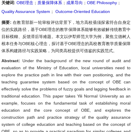
关键词:
OBE理念
；
质量保障体系
；
成果导向
；
OBE Philosophy
；
Quality Assurance System
；
Outcome-Oriented Education
摘要:
在教育部新一轮审核评估背景下，地方高校亟须探索符合自身定
位的实践路径，基于OBE理念的教学保障体系能够有效破解传统教育中
目标模糊、反馈滞后等难题。本文以伊犁师范大学为例，聚焦立德树人
根本任务与OBE核心理念，探讨基于OBE理念的高校教育教学质量保障
体系构建路径与实践策略，为同类高校提供可借鉴的实践范式。
Abstract:
Under the background of the new round of audit and
evaluation of the Ministry of Education, local universities need to
explore the practice path in line with their own positioning, and the
teaching guarantee system based on the concept of OBE can
effectively solve the problems of fuzzy goals and lagging feedback in
traditional education. This paper takes Yili Normal University as an
example, focuses on the fundamental task of establishing moral
education and the core concept of OBE, and explores the
construction path and practice strategy of the quality assurance
system of college education and teaching based on the concept of
OBE, so as to provide a practical paradigm for similar colleges and