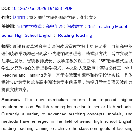
DOI:
10.12677/ae.2026.164633
,
PDF
,
作者:
赵雪雨
：黄冈师范学院外国语学院，湖北 黄冈
关键词:
“5E”教学模式
；
高中英语
；
阅读教学
；
“5E” Teaching Model
；
Senior High School English
；
Reading Teaching
摘要:
新课程改革对高中英语阅读课堂教学提出更高要求，目前高中英
语阅读教学领域已出现多种先进的教学理念、模式及方法，旨在实现关
注学生发展、强调教师成长、以学定教的课堂目标。“5E”教学模式是以
学生探究为核心的新型教学模式。本文以人教版高中英语必修三Unit 1
Reading and Thinking为例，基于实际课堂观察和教学设计实践，具体
探讨“5E”教学模式在高中阅读教学中的应用，为提升学生英语阅读能力
提供实践方案。
Abstract:
The new curriculum reform has imposed higher
requirements on English reading instruction in senior high schools.
Currently, a variety of advanced teaching concepts, models, and
methods have emerged in the field of senior high school English
reading teaching, aiming to achieve the classroom goals of focusing