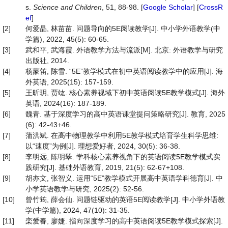
s.
Science and Children
, 51, 88-98. [
Google Scholar
] [
CrossR
ef
]
[2]
何爱晶, 林苗苗. 问题导向的5E阅读教学[J]. 中小学外语教学(中
学篇), 2022, 45(5): 60-65.
[3]
武和平, 武海霞. 外语教学方法与流派[M]. 北京: 外语教学与研究
出版社, 2014.
[4]
杨蒙笛, 陈雪. “5E”教学模式在初中英语阅读教学中的应用[J]. 海
外英语, 2025(15): 157-159.
[5]
王昕玥, 贾竑. 核心素养视域下初中英语阅读5E教学模式[J]. 海外
英语, 2024(16): 187-189.
[6]
魏青. 基于深度学习的高中英语课堂提问策略研究[J]. 教育, 2025
(6): 42-43+46.
[7]
蒲洪斌. 在高中物理教学中利用5E教学模式培育学生科学思维:
以“速度”为例[J]. 理想爱好者, 2024, 30(5): 36-38.
[8]
李明远, 陈明翠. 学科核心素养视角下的英语阅读5E教学模式实
践研究[J]. 基础外语教育, 2019, 21(5): 62-67+108.
[9]
胡亦文, 张智义. 运用“5E”教学模式开展高中英语学科德育[J]. 中
小学英语教学与研究, 2025(2): 52-56.
[10]
曾竹筠, 薛会仙. 问题链驱动的英语5E阅读教学[J]. 中小学外语教
学(中学篇), 2024, 47(10): 31-35.
[11]
栾爱春, 廖婕. 指向深度学习的高中英语阅读5E教学模式探索[J].