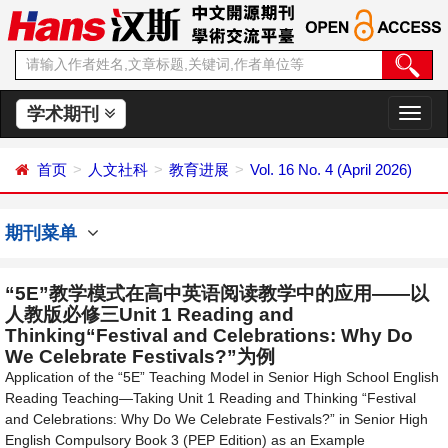
学术期刊
切
换
导
首页
人文社科
教育进展
Vol. 16 No. 4 (April 2026)
航
期刊菜单
“5E”教学模式在高中英语阅读教学中的应用——以
人教版必修三Unit 1 Reading and
Thinking“Festival and Celebrations: Why Do
We Celebrate Festivals?”为例
Application of the “5E” Teaching Model in Senior High School English
Reading Teaching—Taking Unit 1 Reading and Thinking “Festival
and Celebrations: Why Do We Celebrate Festivals?” in Senior High
English Compulsory Book 3 (PEP Edition) as an Example