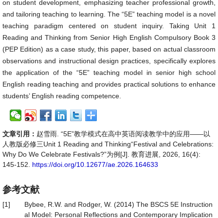
on student development, emphasizing teacher professional growth,
and tailoring teaching to learning. The “5E” teaching model is a novel
teaching paradigm centered on student inquiry. Taking Unit 1
Reading and Thinking from Senior High English Compulsory Book 3
(PEP Edition) as a case study, this paper, based on actual classroom
observations and instructional design practices, specifically explores
the application of the “5E” teaching model in senior high school
English reading teaching and provides practical solutions to enhance
students’ English reading competence.
文章引用：
赵雪雨. “5E”教学模式在高中英语阅读教学中的应用——以
人教版必修三Unit 1 Reading and Thinking“Festival and Celebrations:
Why Do We Celebrate Festivals?”为例[J]. 教育进展, 2026, 16(4):
145-152.
https://doi.org/10.12677/ae.2026.164633
参考文献
[1]
Bybee, R.W. and Rodger, W. (2014) The BSCS 5E Instruction
al Model: Personal Reflections and Contemporary Implication