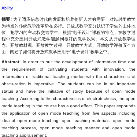
Ability
摘要:
为了适应信息时代的发展和培养创新人才的需要，对以封闭教学
为特点的传统教学改革势在必行。开放式教学充分认识了学生的主体地
位，把学习的主动权交给学生。根据“电子设计”课程的特点，在教学过
程中充分应用开放式教学能起到很好的教学效果。本文从开放教学理
念、开放教材观、开放教学过程、开放教学方式、开放教学评价五个方
面，阐述了如何将开放式教学应用于“电子设计”教学之中。
Abstract:
In order to suit the development of information time and
the requirement of cultivating students with innovation, the
reformation of traditional teaching modes with the characteristic of
obscu-ration is imperative. The students can be in an important
status and have the initiative of study because of open mode
teaching. According to the characteristics of electrotechnics, the open
mode teaching in the course has a good effect. This paper expounds
the application of open mode teaching from five aspects including
idea of open mode teaching, open teaching materials, open mode
teaching process, open mode teaching manner and open mode
teaching appraisement.