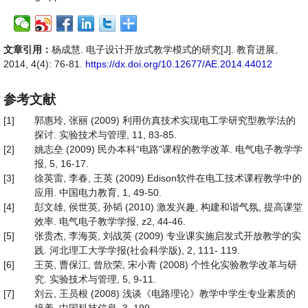
文章引用：
杨成慧. 电子设计开放式教学模式的研究[J]. 教育进展,
2014, 4(4): 76-81.
https://dx.doi.org/10.12677/AE.2014.44012
参考文献
[1]
郭惠玲, 张丽 (2009) 利用仿真技术实现电工学研究型教学法的
探讨. 实验技术与管理, 11, 83-85.
[2]
姚志垒 (2009) 民办本科“电路”课程的教学改革. 电气电子教学学
报, 5, 16-17.
[3]
徐英雷, 李春, 王英 (2009) Edison软件在电工技术课程教学中的
应用. 中国电力教育, 1, 49-50.
[4]
彭文雄, 侯世英, 孙韬 (2010) 激发兴趣, 构建和谐气氛, 提高课堂
效率. 电气电子教学学报, z2, 44-46.
[5]
张贵杰, 李海英, 刘战英 (2009) 专业课实施启发式开放教学的实
践. 河北理工大学学报(社会科学版), 2, 111- 119.
[6]
王英, 曹保江, 曾欣荣, 宋小青 (2008) 个性化实验教学改革与研
究. 实验技术与管理, 5, 9-11.
[7]
刘云, 王员根 (2008) 浅谈《电路理论》教学中学生专业素质的