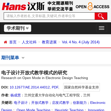
学术期刊
切
换
导
首页
人文社科
教育进展
Vol. 4 No. 4 (July 2014)
航
期刊菜单
电子设计开放式教学模式的研究
Research on Open Mode in Electronic Design Teaching
DOI:
10.12677/AE.2014.44012
,
PDF
,
国家自然科学基金支持
作者:
杨成慧
：兰州交通大学自动化与电气工程学院，兰州
关键词:
电子设计
；
开放式教学
；
启发式教学
；
创新能力
；
Electronic
Design
；
Open Mode Teaching
；
Heuristic Teaching
；
Innovation