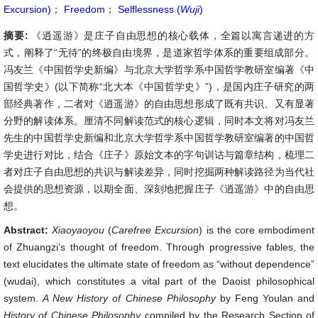
Excursion)
；
Freedom
；
Selflessness (
Wuji
)
摘要:
《逍遥游》是庄子自由思想的核心载体，全篇以寓言递进的方
式，阐释了“无待”的终极自由境界，是道家哲学体系的重要组成部分。
冯友兰《中国哲学史新编》与北京大学哲学系中国哲学教研室编著《中
国哲学史》(以下简称“北大本《中国哲学史》”)，是国内庄子研究的两
部经典著作，二者对《逍遥游》的自由思想形成了既有共识、又有显著
分野的解读体系。厘清不同解读范式的核心逻辑，同时本文将对冯友兰
先生的中国哲学史新编和北京大学哲学系中国哲学教研室编著的中国哲
学史进行对比，结合《庄子》原始文本的字句训诂与篇章结构，梳理二
者对庄子自由思想的共识与解读差异，同时挖掘两种解读路径为当代社
会提供的思想资源，以期全面、深刻地把握庄子《逍遥游》中的自由思
想。
Abstract:
Xiaoyaoyou
(
Carefree Excursion
) is the core embodiment
of Zhuangzi’s thought of freedom. Through progressive fables, the
text elucidates the ultimate state of freedom as “without dependence”
(wudai), which constitutes a vital part of the Daoist philosophical
system.
A New History of Chinese Philosophy
by Feng Youlan and
History of Chinese Philosophy
compiled by the Research Section of