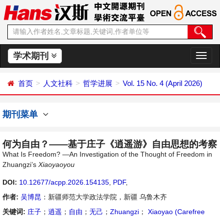
学术期刊
切
换
导
首页
人文社科
哲学进展
Vol. 15 No. 4 (April 2026)
航
期刊菜单
何为自由？——基于庄子《逍遥游》自由思想的考察
What Is Freedom? —An Investigation of the Thought of Freedom in
Zhuangzi’s
Xiaoyaoyou
DOI:
10.12677/acpp.2026.154135
,
PDF
,
作者:
吴博昆
：新疆师范大学政法学院，新疆 乌鲁木齐
关键词:
庄子
；
逍遥
；
自由
；
无己
；
Zhuangzi
；
Xiaoyao (Carefree