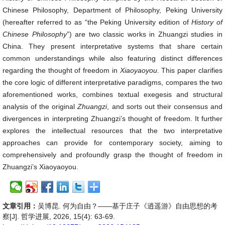
Chinese Philosophy, Department of Philosophy, Peking University
(hereafter referred to as “the Peking University edition of
History of
Chinese Philosophy
”) are two classic works in Zhuangzi studies in
China. They present interpretative systems that share certain
common understandings while also featuring distinct differences
regarding the thought of freedom in
Xiaoyaoyou
. This paper clarifies
the core logic of different interpretative paradigms, compares the two
aforementioned works, combines textual exegesis and structural
analysis of the original
Zhuangzi
, and sorts out their consensus and
divergences in interpreting Zhuangzi’s thought of freedom. It further
explores the intellectual resources that the two interpretative
approaches can provide for contemporary society, aiming to
comprehensively and profoundly grasp the thought of freedom in
Zhuangzi’s Xiaoyaoyou.
文章引用：
吴博昆. 何为自由？——基于庄子《逍遥游》自由思想的考
察[J]. 哲学进展, 2026, 15(4): 63-69.