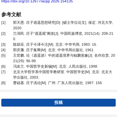
https://doi.org/10.12677/acpp.2026.154135
参考文献
[1]
郭天恩. 庄子逍遥思想研究[D]: [硕士学位论文]. 保定: 河北大学,
2020.
[2]
兰润民. 庄子“逍遥观”阐发[J]. 中国民族博览, 2021(14): 208-21
0.
[3]
陈鼓应. 庄子今译今注[M]. 北京: 中华书局, 1983: 16.
[4]
郭庆藩. 庄子集释[M]. 北京: 中华书局出版社, 1961.
[5]
王世鹏. 论《逍遥游》中的逍遥境界与鲲鹏形象[J]. 名作欣赏, 20
21(29): 96-98.
[6]
冯友兰. 中国哲学史新编[M]. 北京: 人民出版社, 1998.
[7]
北京大学哲学系中国哲学教研室. 中国哲学史[M]. 北京: 北京大
学出版社, 2003.
[8]
曹础基. 庄子浅论[M]. 广州: 广东人民出版社, 1987: 156.
投稿