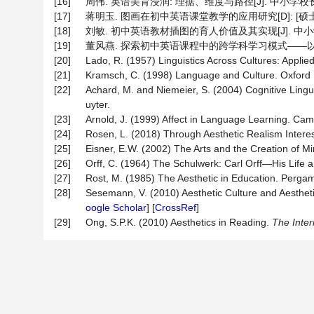
[16]
周伟. 英语美育浸润: 理据、维度与路径[J]. 中小学校长, 20
[17]
蒋明玉. 图画在初中英语课堂教学的应用研究[D]: [硕士学
[18]
刘敏. 初中英语教材插图的育人价值及其实现[J]. 中小学英语
[19]
董风燕. 探索初中英语课程中的跨学科学习模式——以英语融合多
[20]
Lado, R. (1957) Linguistics Across Cultures: Applie
[21]
Kramsch, C. (1998) Language and Culture. Oxford U
[22]
Achard, M. and Niemeier, S. (2004) Cognitive Ling
uyter.
[23]
Arnold, J. (1999) Affect in Language Learning. Cam
[24]
Rosen, L. (2018) Through Aesthetic Realism Intere
[25]
Eisner, E.W. (2002) The Arts and the Creation of Mi
[26]
Orff, C. (1964) The Schulwerk: Carl Orff—His Life 
[27]
Rost, M. (1985) The Aesthetic in Education. Perga
[28]
Sesemann, V. (2010) Aesthetic Culture and Aestheti
oogle Scholar
] [
CrossRef
]
[29]
Ong, S.P.K. (2010) Aesthetics in Reading.
The Inter