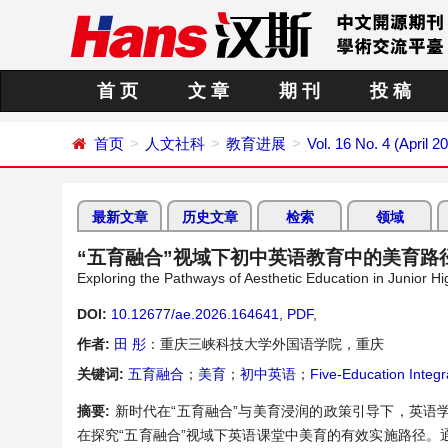
首 页
文 章
期 刊
投 稿
首页
人文社科
教育进展
Vol. 16 No. 4 (April 2
最新文章
历史文章
检索
领域
“五育融合”视域下初中英语教育中的美育路
Exploring the Pathways of Aesthetic Education in Junior Hi
DOI:
10.12677/ae.2026.164641
,
PDF
,
作者:
田 彤
：重庆三峡科技大学外国语学院，重庆
关键词:
五育融合
；
美育
；
初中英语
；
Five-Education Integr
摘要:
新时代在“五育融合”与美育浸润的政策引导下，英
在探究“五育融合”视域下英语课堂中美育的有效实施路径