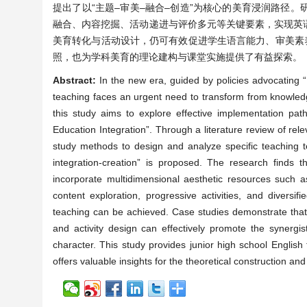
提出了以“主题–审美–融合–创造”为核心的美育浸润路径
融合、内容挖掘、活动递进与评价多元等关键要素，实现英
美育转化与活动设计，仍可有效促进学生语言能力、审美素
照，也为学科美育的理论建构与课堂实施提供了有益探索。
Abstract:
In the new era, guided by policies advocating “F
teaching faces an urgent need to transform from knowledge
this study aims to explore effective implementation pat
Education Integration”. Through a literature review of rel
study methods to design and analyze specific teaching te
integration-creation” is proposed. The research finds th
incorporate multidimensional aesthetic resources such 
content exploration, progressive activities, and diversi
teaching can be achieved. Case studies demonstrate that 
and activity design can effectively promote the synergis
character. This study provides junior high school English
offers valuable insights for the theoretical construction a