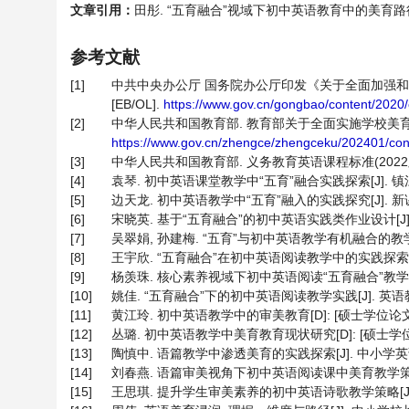
文章引用：
田彤. “五育融合”视域下初中英语教育中的美育路径探究[J].
参考文献
[1]
中共中央办公厅 国务院办公厅印发《关于全面加强
[EB/OL].
https://www.gov.cn/gongbao/content/2020
[2]
中华人民共和国教育部. 教育部关于全面实施学校美育浸润
https://www.gov.cn/zhengce/zhengceku/202401/co
[3]
中华人民共和国教育部. 义务教育英语课程标准(2022版) 
[4]
袁琴. 初中英语课堂教学中“五育”融合实践探索[J]. 镇江高专学报
[5]
边天龙. 初中英语教学中“五育”融入的实践探究[J]. 新课程, 
[6]
宋晓英. 基于“五育融合”的初中英语实践类作业设计[J]. 教学与
[7]
吴翠娟, 孙建梅. “五育”与初中英语教学有机融合的教学实践[J]
[8]
王宇欣. “五育融合”在初中英语阅读教学中的实践探索[J]. 英语
[9]
杨羡珠. 核心素养视域下初中英语阅读“五育融合”教学策略研究[
[10]
姚佳. “五育融合”下的初中英语阅读教学实践[J]. 英语教师, 20
[11]
黄江玲. 初中英语教学中的审美教育[D]: [硕士学位论文].
[12]
丛璐. 初中英语教学中美育教育现状研究[D]: [硕士学位论文
[13]
陶慎中. 语篇教学中渗透美育的实践探索[J]. 中小学英语教学与
[14]
刘春燕. 语篇审美视角下初中英语阅读课中美育教学策略探究[J
[15]
王思琪. 提升学生审美素养的初中英语诗歌教学策略[J]. 中小