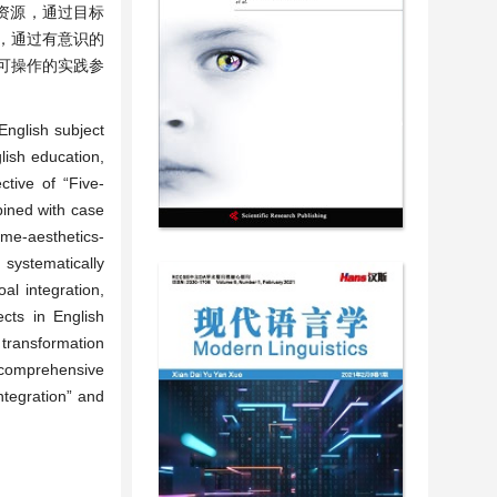
资源，通过目标
，通过有意识的
可操作的实践参
 English subject
lish education,
ctive of “Five-
bined with case
eme-aesthetics-
 systematically
l integration,
ects in English
 transformation
d comprehensive
ntegration” and