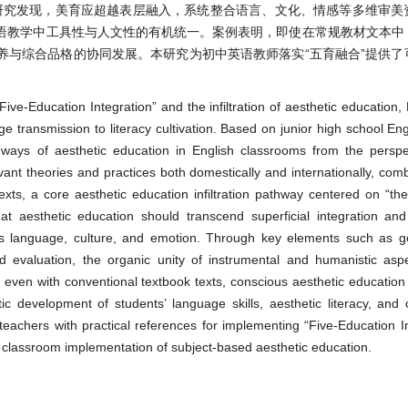
。研究发现，美育应超越表层融入，系统整合语言、文化、情感等多维审美
语教学中工具性与人文性的有机统一。案例表明，即使在常规教材文本中
养与综合品格的协同发展。本研究为初中英语教师落实“五育融合”提供了
ive-Education Integration” and the infiltration of aesthetic education,
 transmission to literacy cultivation. Based on junior high school Eng
hways of aesthetic education in English classrooms from the perspe
evant theories and practices both domestically and internationally, com
xts, a core aesthetic education infiltration pathway centered on “th
at aesthetic education should transcend superficial integration and
as language, culture, and emotion. Through key elements such as goa
fied evaluation, the organic unity of instrumental and humanistic asp
even with conventional textbook texts, conscious aesthetic education
tic development of students’ language skills, aesthetic literacy, an
 teachers with practical references for implementing “Five-Education I
nd classroom implementation of subject-based aesthetic education.