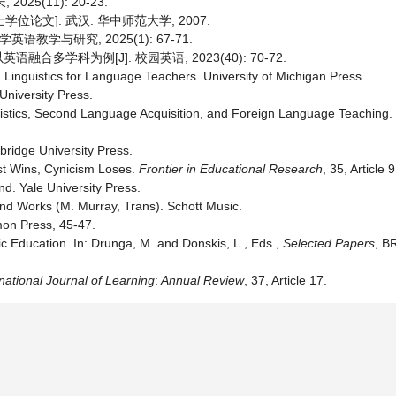
25(11): 20-23.
位论文]. 武汉: 华中师范大学, 2007.
教学与研究, 2025(1): 67-71.
学科为例[J]. 校园英语, 2023(40): 70-72.
d Linguistics for Language Teachers. University of Michigan Press.
niversity Press.
uistics, Second Language Acquisition, and Foreign Language Teaching
bridge University Press.
st Wins, Cynicism Loses.
Frontier in Educational Research
, 35, Article 9
nd. Yale University Press.
and Works (M. Murray, Trans). Schott Music.
mon Press, 45-47.
c Education. In: Drunga, M. and Donskis, L., Eds.,
Selected
Papers
, B
national Journal of Learning
:
Annual R
eview
, 37, Article 17.