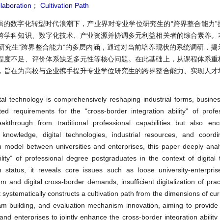
laboration
；
Cultivation Path
辑的数字化转型时代浪潮下，产业界对专业学位研究生的“跨界整合能力”
跨学科知识、数字化技术、产业资源并协调多元利益相关者的综合素养。
研究生“跨界整合能力”的多层内涵，通过对当前培养现状的系统调研，揭
程度不足、评价体系缺乏多元性等核心问题。在此基础上，从课程体系重
，旨在为高校与企业携手提升专业学位研究生的跨界整合能力、实现人才
。
gital technology is comprehensively reshaping industrial forms, busin
ed requirements for the “cross-border integration ability” of profe
eakthrough from traditional professional capabilities but also e
 knowledge, digital technologies, industrial resources, and coordi
on model between universities and enterprises, this paper deeply anal
lity” of professional degree postgraduates in the context of digital 
 status, it reveals core issues such as loose university-enterprise
nd digital cross-border demands, insufficient digitalization of pract
it systematically constructs a cultivation path from the dimensions of c
eam building, and evaluation mechanism innovation, aiming to provide 
 and enterprises to jointly enhance the cross-border integration ability