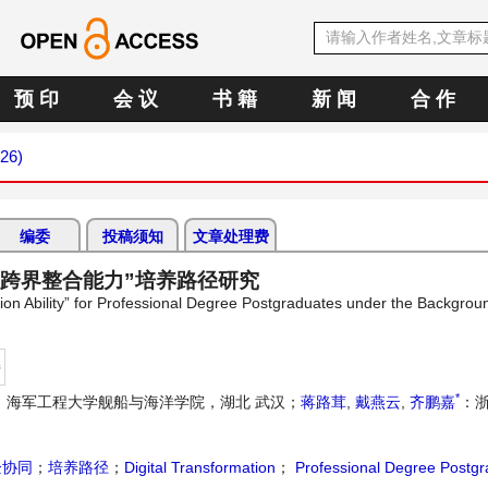
预 印
会 议
书 籍
新 闻
合 作
026)
编委
投稿须知
文章处理费
跨界整合能力”培养路径研究
ion Ability” for Professional Degree Postgraduates under the Backgroun
持
*
：海军工程大学舰船与海洋学院，湖北 武汉；
蒋路茸
,
戴燕云
,
齐鹏嘉
：
企协同
；
培养路径
；
Digital Transformation
；
Professional Degree Postgr