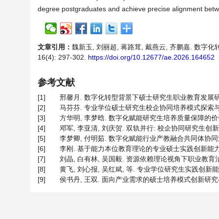
degree postgraduates and achieve precise alignment betwee
文章引用：
魏新玉, 刘丽超, 蒋路茸, 戴燕云, 齐鹏嘉. 数字
16(4): 297-302.
https://doi.org/10.12677/ae.2026.164652
参考文献
[1]
邢馨月. 数字化转型背景下硕士研究生职业教育发展研究[J]. 吉
[2]
马芬芬. 专业学位硕士研究生校企协同培养模式探索与实践[J].
[3]
方华明, 李梦晗. 数字化赋能研究生培养质量保障的价值意蕴、实
[4]
邓军, 李亚清, 刘庆贺. 双轨并行: 校企协同研究生创新型人
[5]
李梦卿, 付明茹. 数字化赋能行业产教融合共同体协同治理的动力
[6]
李刚. 基于能力本位教育理论的专业硕士实践创新能力进阶培养模
[7]
刘晶, 白有林, 吴国毅. 资源依赖理论视角下职业教育治理主体
[8]
黄飞, 刘心报, 吴红斌, 等. 专业学位研究生实践创新能力培
[9]
侯书丹, 王双. 面向产业需求的硕士培养模式创新研究——以工