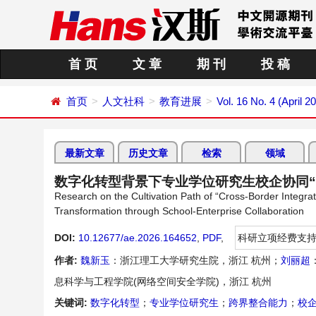
首 页
文 章
期 刊
投 稿
首页
人文社科
教育进展
Vol. 16 No. 4 (April 2
最新文章
历史文章
检索
领域
数字化转型背景下专业学位研究生校企协同“
Research on the Cultivation Path of “Cross-Border Integrat
Transformation through School-Enterprise Collaboration
DOI:
10.12677/ae.2026.164652
,
PDF
,
科研立项经费支
作者:
魏新玉
：浙江理工大学研究生院，浙江 杭州；
刘丽超
息科学与工程学院(网络空间安全学院)，浙江 杭州
关键词:
数字化转型
；
专业学位研究生
；
跨界整合能力
；
校