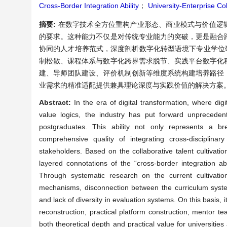
Cross-Border Integration Ability
；
University-Enterprise Col
摘要:
在数字技术全方位重构产业形态、商业模式与价值逻
的要求。这种能力不仅是对传统专业能力的突破，更是融合
协同的人才培养范式，深度剖析数字化转型语境下专业学位
制松散、课程体系与数字化跨界需求脱节、实践平台数字化
建、导师团队建设、评价机制创新等维度系统构建培养路径
业需求的精准适配提供兼具理论深度与实践价值的解决方案
Abstract:
In the era of digital transformation, where di
value logics, the industry has put forward unprecedent
postgraduates. This ability not only represents a br
comprehensive quality of integrating cross-disciplinary
stakeholders. Based on the collaborative talent cultivati
layered connotations of the “cross-border integration abi
Through systematic research on the current cultivation
mechanisms, disconnection between the curriculum system a
and lack of diversity in evaluation systems. On this basis, 
reconstruction, practical platform construction, mentor t
both theoretical depth and practical value for universities