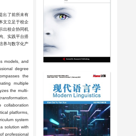
提出了前所未有
本文立足于校企
示出校企协同机
构、实践平台搭
培养与数字化产
ess models, and
ssional degree
ncompasses the
nating multiple
yzes the multi-
transformation.
 collaboration
ical platforms,
urriculum system
a solution with
 of professional