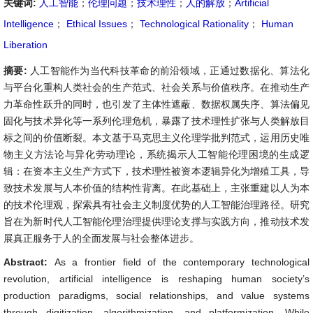
关键词:
人工智能
；
伦理问题
；
技术理性
；
人的解放
；
Artificial
Intelligence
；
Ethical Issues
；
Technological Rationality
；
Human
Liberation
摘要:
人工智能作为当代科技革命的前沿领域，正通过数据化、算法化
与平台化重构人类社会的生产范式、社会关系与价值秩序。在推动生产
力革命性跃升的同时，也引发了主体性遮蔽、数据权属失序、算法偏见
固化与技术异化等一系列伦理危机，暴露了技术理性扩张与人类解放目
标之间的价值断裂。本文基于马克思主义伦理学批判范式，运用历史唯
物主义方法论与异化劳动理论，系统揭示人工智能伦理困境的生成逻
辑：在资本主义生产方式下，技术理性被资本逻辑异化为增殖工具，导
致技术发展与人本价值的结构性背离。在此基础上，主张重建以人为本
的技术伦理观，探索具有社会主义制度优势的人工智能治理路径。研究
旨在为新时代人工智能伦理治理提供理论支撑与实践方向，推动技术发
展真正服务于人的全面发展与社会整体进步。
Abstract:
As a frontier field of the contemporary technological
revolution, artificial intelligence is reshaping human society’s
production paradigms, social relationships, and value systems
through digitization, algorithmization, and platformization. While