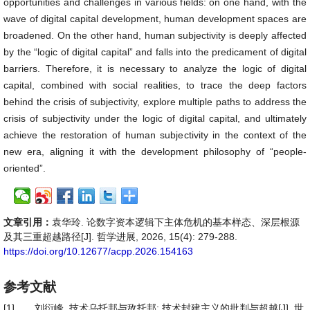
opportunities and challenges in various fields: on one hand, with the
wave of digital capital development, human development spaces are
broadened. On the other hand, human subjectivity is deeply affected
by the “logic of digital capital” and falls into the predicament of digital
barriers. Therefore, it is necessary to analyze the logic of digital
capital, combined with social realities, to trace the deep factors
behind the crisis of subjectivity, explore multiple paths to address the
crisis of subjectivity under the logic of digital capital, and ultimately
achieve the restoration of human subjectivity in the context of the
new era, aligning it with the development philosophy of “people-
oriented”.
文章引用：
袁华玲. 论数字资本逻辑下主体危机的基本样态、深层根源
及其三重超越路径[J]. 哲学进展, 2026, 15(4): 279-288.
https://doi.org/10.12677/acpp.2026.154163
参考文献
[1]
刘衍峰. 技术乌托邦与敌托邦: 技术封建主义的批判与超越[J]. 世