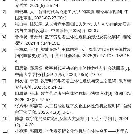
界哲学, 2025(5): 35-44.
[2]
谢乾丰. 人工智能时代马克思主义“人的本质”理论再审视[N]. 中
国改革报, 2025-07-27(004).
[3]
张自中, 陆泓承. 从人机竞争回归以人为本: 人与AI协作的发展进
路与主体性反思[J]. 中国编辑, 2025(9): 82-87.
[4]
曾祥炎, 曹丹丹. 数字劳动者主体性危机的形成及其化解[J]. 理论
探讨, 2024(4): 144-151.
[5]
王海稳, 王洋. 智能在场与主体回溯: 人工智能时代人的主体性复
归的唯物史观审视[J]. 浙江社会科学, 2025(9): 97-107+158-15
9.
[6]
田思路, 郑辰煜. 数字时代劳动者的主体性危机与社会法回应[J].
中南大学学报(社会科学版), 2023, 29(5): 79-94.
[7]
田友谊, 于智. 数智时代学习者主体性危机与突围之道[J]. 教育研
究与实验, 2025(3): 24-32.
[8]
田思路, 张玮. 数字劳动者的主体性危机与法律应对[J]. 湖湘论坛,
2025, 38(2): 47-57.
[9]
张秀华, 郭静茹. 人工智能语境下文化主体性危机及应对[J]. 自然
辩证法研究, 2025, 41(3): 9-17.
[10]
陈忠. 数字化的涂层危机及其人文拯救[J]. 社会科学辑刊, 2024
(2): 14-20.
[11]
杜宛玥, 郭丽双. 当代俄罗斯文化危机与主体性突围——基于布