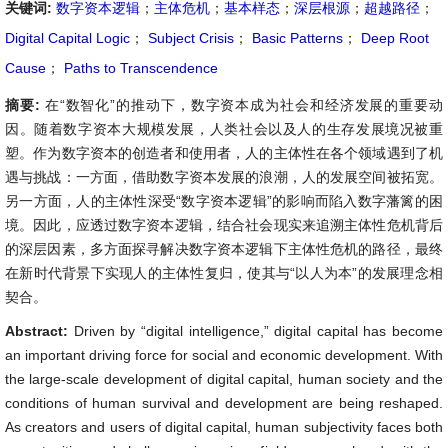
关键词:
数字资本逻辑
；
主体危机
；
基本样态
；
深层根源
；
超越路径
；
Digital Capital Logic
；
Subject Crisis
；
Basic Patterns
；
Deep Root
Cause
；
Paths to Transcendence
摘要:
在“数智化”的推动下，数字资本成为社会和经济发展的重要动
因。随着数字资本大规模发展，人类社会以及人的生存发展境况被重
塑。作为数字资本的创造者和使用者，人的主体性在各个领域遇到了机
遇与挑战：一方面，借助数字资本发展的浪潮，人的发展空间被拓宽。
另一方面，人的主体性深受“数字资本逻辑”的影响而陷入数字藩篱的困
境。因此，应透过数字资本逻辑，结合社会现实来追溯主体性危机背后
的深层因素，多方面探寻解决数字资本逻辑下主体性危机的路径，最终
在新时代背景下实现人的主体性复归，使其与“以人为本”的发展理念相
契合。
Abstract:
Driven by “digital intelligence,” digital capital has become
an important driving force for social and economic development. With
the large-scale development of digital capital, human society and the
conditions of human survival and development are being reshaped.
As creators and users of digital capital, human subjectivity faces both