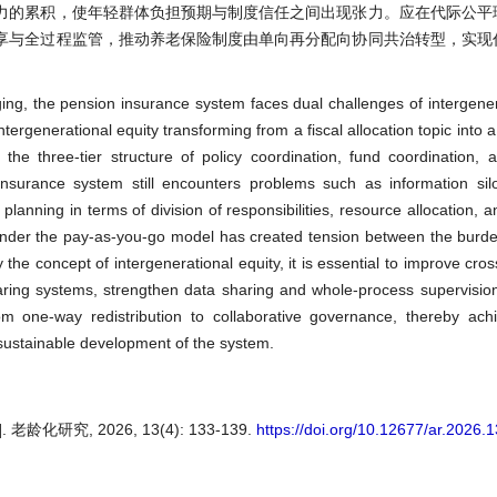
力的累积，使年轻群体负担预期与制度信任之间出现张力。应在代际公平
享与全过程监管，推动养老保险制度由单向再分配向协同共治转型，实现
ing, the pension insurance system faces dual challenges of intergene
rgenerational equity transforming from a fiscal allocation topic into a
he three-tier structure of policy coordination, fund coordination, 
insurance system still encounters problems such as information sil
 planning in terms of division of responsibilities, resource allocation, a
 under the pay-as-you-go model has created tension between the burd
the concept of intergenerational equity, it is essential to improve cro
aring systems, strengthen data sharing and whole-process supervisio
m one-way redistribution to collaborative governance, thereby ach
d sustainable development of the system.
究, 2026, 13(4): 133-139.
https://doi.org/10.12677/ar.2026.