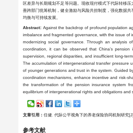
区差异与长期规划不足等问题。现收现付模式下代际转移压
善跨部门统筹机制，健全激励与风险共担制度，强化数据共
均衡与可持续发展。
Abstract:
Against the backdrop of profound population ag
imbalance and fragmented governance, with the issue of inte
modernizing social governance. Through an analysis of t
coordination, it can be observed that China’s pension 
supervision, regional disparities, and insufficient long-term
The accumulation of intergenerational transfer pressure
of younger generations and trust in the system. Guided by 
coordination mechanisms, enhance incentive and risk-sh
the transformation of the pension insurance system fro
equilibrium of intergenerational rights and obligations an
文章引用：
任健. 代际公平视角下的养老保险协同机制研究[J]. 老龄化研
参考文献