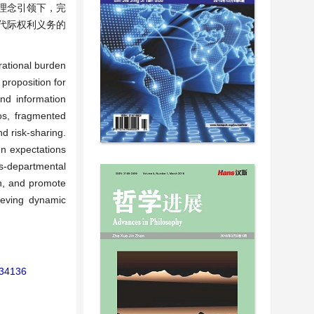
理念引领下，完
代际权利义务的
rational burden
 proposition for
and information
os, fragmented
nd risk-sharing.
en expectations
ss-departmental
n, and promote
ieving dynamic
134136