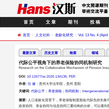
首 页
文 章
期 刊
投 稿
首页
人文社科
老龄化研究
Vol. 13 No. 4 (April
最新文章
历史文章
检索
领域
代际公平视角下的养老保险协同机制研究
Research on the Collaborative Mechanism of Pension Insur
DOI:
10.12677/ar.2026.134136
,
PDF
,
作者:
任 健
：贵州大学法学院，贵州 贵阳
关键词:
代际公平
；
养老保险
；
协同机制
；
Intergenerational
摘要:
人口老龄化背景下，养老保险制度面临代际负担失衡
政策协同、资金协同与信息协同三重结构的分析，可以看到