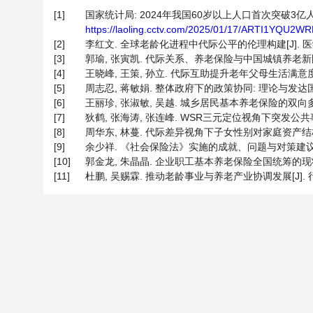
[1]
国家统计局: 2024年我国60岁以上人口首次突破3亿人[E
https://laoling.cctv.com/2025/01/17/ARTI1YQU
[2]
李红文. 全球老龄化进程中代际公平的伦理构建[J]. 医学与哲学, 
[3]
郭瑜, 张寅凯. 代际关系、养老保险与中国城镇养老新图景[J]. 
[4]
王晓峰, 王策, 孙立. 代际互助提升老年父母生活满意度的路径分析
[5]
周志忍, 蒋敏娟. 整体政府下的政策协同: 理论与发达国家的当
[6]
王丽珍, 张淑敏, 吴越. 城乡居民基本养老保险的双向多维代际
[7]
狄鹤, 张海涛, 张连峰. WSR三元定位视角下突发公共事件的政
[8]
周华东, 林蔓. 代际差异视角下子女性别对家庭资产结构的影响[J
[9]
余少祥. 《社会保险法》实施的成就、问题与对策建议[J]. 人民
[10]
郭金龙, 朱晶晶. 企业职工基本养老保险全国统筹的现状和政策效
[11]
杜鹏, 吴赐霖. 推动老龄事业与养老产业协调发展[J]. 行政管理