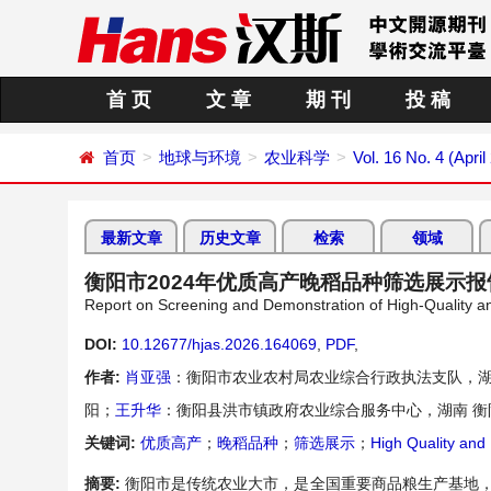
首 页
文 章
期 刊
投 稿
首页
地球与环境
农业科学
Vol. 16 No. 4 (April
最新文章
历史文章
检索
领域
衡阳市2024年优质高产晚稻品种筛选展示报
Report on Screening and Demonstration of High-Quality an
DOI:
10.12677/hjas.2026.164069
,
PDF
,
作者:
肖亚强
：衡阳市农业农村局农业综合行政执法支队，湖
阳；
王升华
：衡阳县洪市镇政府农业综合服务中心，湖南 衡
关键词:
优质高产
；
晚稻品种
；
筛选展示
；
High Quality and 
摘要:
衡阳市是传统农业大市，是全国重要商品粮生产基地，