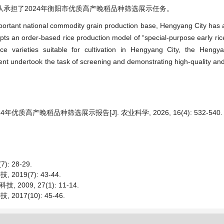
承担了2024年衡阳市优质高产晚稻品种筛选展示任务。
important national commodity grain production base, Hengyang City has a
pts an order-based rice production model of “special-purpose early rice
ice varieties suitable for cultivation in Hengyang City, the Hengya
undertook the task of screening and demonstrating high-quality and 
年优质高产晚稻品种筛选展示报告[J]. 农业科学, 2026, 16(4): 532-540.
 28-29.
019(7): 43-44.
09, 27(1): 11-14.
017(10): 45-46.