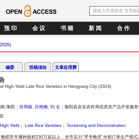
预 印
会 议
书 籍
新 闻
合 作
 2026)
编委
投稿须知
文章处理费
告
d High-Yield Late Rice Varieties in Hengyang City (2024)
南 衡阳；
肖用煤
,
吕艳梅
,
刘 仑
：衡阳县农业农村局优质农产品开发服务
阳
High Yield
；
Late Rice Varieties
；
Screening and Demonstration
晚稻常年播种面积230万亩以上，全市实行“早专晚优”水稻订单生产模式