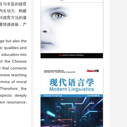
性与丰富的德育
内生动力、构建
科德育方法的僵
重情感体验，产
ge but also the
c qualities and
 education into
of the Chinese
d that connects
hinese teaching
ilemma of moral
Therefore, the
spects: deeply
tion resonance;