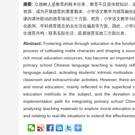
摘要:
立德树人是教育的根本任务，教育不仅是传授知识，
资源，成为开展德育的重要载体。小学语文教学与德育融合
课内课外联动的德育场域三个方面。然而，小学语文教学与
化困局、学科德育观念的去生活化偏差等方面。因此，小学
生德育共鸣；联系实际生活，延展德育实效三方面出发。
Abstract:
Fostering virtue through education is the fundam
process of cultivating noble character and shaping a soun
rich moral education resources, has become an important ca
primary school Chinese language teaching is mainly ref
language subject, activating students’ intrinsic motivatio
classroom and extracurricular activities. However, there a
and moral education, mainly reflected in the superficial 
education methods in the subject, and the deviation of
implementation path for integrating primary school Ch
analyzing teaching materials to explore moral education 
and relating to real-life situations to extend the effectiven