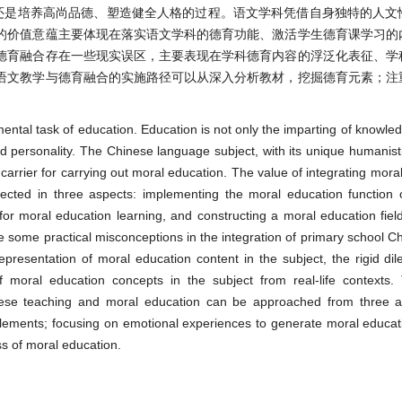
还是培养高尚品德、塑造健全人格的过程。语文学科凭借自身独特的人文
的价值意蕴主要体现在落实语文学科的德育功能、激活学生德育课学习的
德育融合存在一些现实误区，主要表现在学科德育内容的浮泛化表征、学
语文教学与德育融合的实施路径可以从深入分析教材，挖掘德育元素；注
ental task of education. Education is not only the imparting of knowled
d personality. The Chinese language subject, with its unique humanisti
rrier for carrying out moral education. The value of integrating moral
lected in three aspects: implementing the moral education function 
n for moral education learning, and constructing a moral education fiel
re some practical misconceptions in the integration of primary school C
representation of moral education content in the subject, the rigid d
 moral education concepts in the subject from real-life contexts. 
inese teaching and moral education can be approached from three a
elements; focusing on emotional experiences to generate moral educa
ess of moral education.