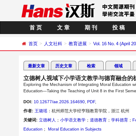
首 页
文 章
期 刊
投 稿
首页
人文社科
教育进展
Vol. 16 No. 4 (April 2
最新文章
历史文章
检索
领域
立德树人视域下小学语文教学与德育融合的
Exploring the Mechanism of Integrating Moral Education wi
Education—Taking the Teaching of Unit 8 in the First Sem
DOI:
10.12677/ae.2026.164690
,
PDF
,
作者:
王璐瑶
：杭州师范大学经亨颐教育学院，浙江 杭州
关键词:
立德树人
；
小学语文教学
；
道德教育
；
学科德育
；
F
Education
；
Moral Education in Subjects