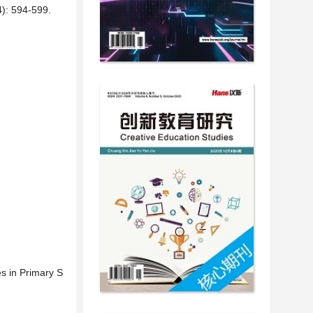
94-599.
es in Primary S