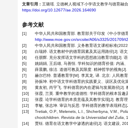
文章引用：
王璐瑶. 立德树人视域下小学语文教学与德育融合的机制探
https://doi.org/10.12677/ae.2026.164690
参考文献
[1]
中华人民共和国教育部. 教育部关于印发《中小学德育工作指南
http://www.moe.gov.cn/srcsite/A06/s3325/201709/
[2]
中华人民共和国教育部. 义务教育语文课程标准(2022年版)
[3]
白瑞婷. 语文教材中的德育因素及其运用路径[J]. 语文建设, 2
[4]
任朋辉. 充分发挥语文学科的思想政治教育功能[J]. 语文建设, 
[5]
姚娟娟, 王后雄, 马善恒. 学科知识的德育价值: 内涵、基本样
[6]
薛晨鹏, 徐洁. 道德可教及其限度: 精神哲学的视角[J]. 教育理
[7]
赫尔巴特. 普通教育学[M]. 李其龙, 译. 北京: 人民教育出版
[8]
孙振坤. 初中语文学科德育的实践要义、误区及优化策略[J]. 
[9]
黄友初, 尚宇飞. 学科德育的内在逻辑与发展路径[J]. 教育科学,
[10]
张霞, 兰英. 重申教学的道德性: 学科德育的根本旨趣及其路径优
[11]
张霞. 论学科德育的本质意蕴及其教学实现[J]. 教育理论与实践,
[12]
李敏, 张志坤. 审议与反思: 学科德育的教学表现样态[J]. 教育
[13]
Tretiak, O.P., Melenets, L.I., Shcherbyna, V.M., Pol
choolchildren.
Revista de la Universidad del Zulia
, 
[14]
贾钰. 德育在语文教学中渗透的途径[J]. 语文建设, 2018(3