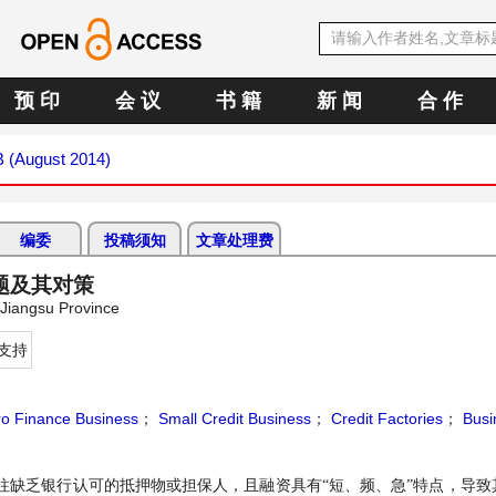
预 印
会 议
书 籍
新 闻
合 作
B (August 2014)
编委
投稿须知
文章处理费
题及其对策
 Jiangsu Province
支持
ro Finance Business
；
Small Credit Business
；
Credit Factories
；
Busi
往缺乏银行认可的抵押物或担保人，且融资具有“短、频、急”特点，导致