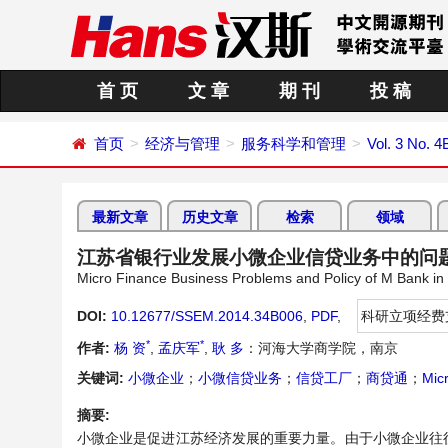
首 页
文 章
期 刊
投 稿
首页
经济与管理
服务科学和管理
Vol. 3 No. 4
最新文章
历史文章
检索
领域
江苏省银行业发展小微企业信贷业务中的问
Micro Finance Business Problems and Policy of M Bank in
DOI:
10.12677/SSEM.2014.34B006
,
PDF
,
科研立项经费
*
*
作者:
杨 资
,
孟庆军
,
耿 多
：河海大学商学院，南京
关键词:
小微企业
；
小微信贷业务
；
信贷工厂
；
商贷通
；
Mic
摘要:
小微企业是促进江苏经济发展的重要力量。由于小微企业往