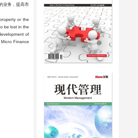
的业务，提高市
property or the
 be lost in the
 development of
n Micro Finance