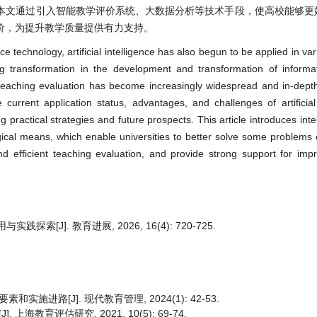
本文通过引入智能教学评价系统、大数据分析等技术手段，使高校能够更
价，为提升教学质量提供有力支持。
nce technology, artificial intelligence has also begun to be applied in va
 transformation in the development and transformation of informat
teaching evaluation has become increasingly widespread and in-depth 
he current application status, advantages, and challenges of artificial
practical strategies and future prospects. This article introduces inte
gical means, which enable universities to better solve some problems
d efficient teaching evaluation, and provide strong support for imp
[J]. 教育进展, 2026, 16(4): 720-725.
进路[J]. 现代教育管理, 2024(1): 42-53.
教育评估研究, 2021, 10(5): 69-74.