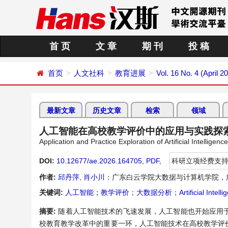
首 页
文 章
期 刊
投 稿
首页
人文社科
教育进展
Vol. 16 No. 4 (April 2
最新文章
历史文章
检索
领域
人工智能在高校教学评价中的应用与实践探
Application and Practice Exploration of Artificial Intelligen
DOI:
10.12677/ae.2026.164705
,
PDF
,
科研立项经费支
作者:
邱丹萍
,
肖小川
：广东白云学院大数据与计算机学院，
关键词:
人工智能
；
教学评价
；
大数据分析
；
Artificial Intell
摘要:
随着人工智能技术的飞速发展，人工智能也开始应用
校教育教学改革中的重要一环，人工智能技术在高校教学评