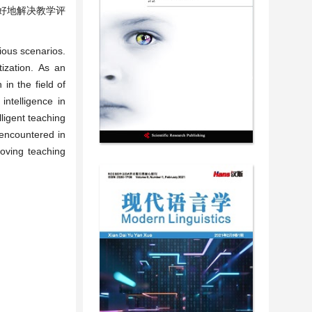
好地解决教学评
rious scenarios.
ization. As an
in the field of
 intelligence in
lligent teaching
 encountered in
roving teaching