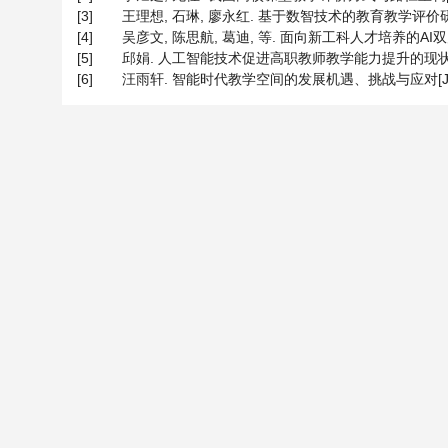
[3]
王理想, 石琳, 廖永红. 基于数智技术的教育教学评价研究[J]
[4]
吴彦文, 陈思航, 葛迪, 等. 面向新工科人才培养的AI双师教学设计
[5]
邱娟. 人工智能技术促进高职教师教学能力提升的现状和对策[J]
[6]
汪雨轩. 智能时代教学空间的发展机遇、挑战与应对[J]. 教育探