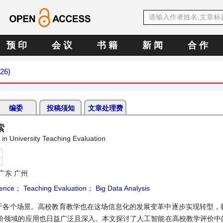
预 印
会 议
书 籍
新 闻
合 作
026)
编委
投稿须知
文章处理费
索
ce in University Teaching Evaluation
持
广东 广州
igence
；
Teaching Evaluation
；
Big Data Analysis
于各个场景。高校教育教学也在这场信息化的发展变革中逐步实现转型，
价领域的应用也日益广泛且深入。本文探讨了人工智能在高校教学评价中