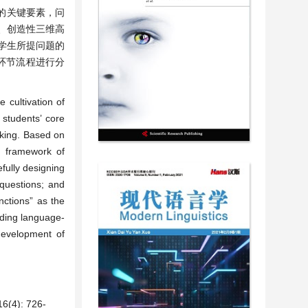
的关键要素，问
、创造性三维高
学生所提问题的
四环节流程进行分
e cultivation of
 students’ core
nking. Based on
on framework of
efully designing
 questions; and
nctions” as the
iding language-
development of
): 726-