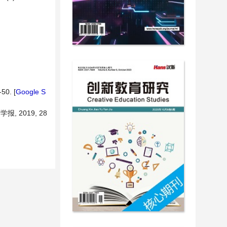
-50. [
Google S
 2019, 28