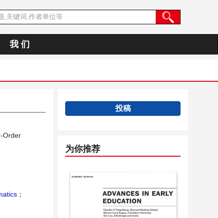
我 们
投稿
r-Order
为你推荐
atics
；