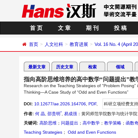
首 页
文 章
期 刊
投 稿
首页
人文社科
教育进展
Vol. 16 No. 4 (April 2
最新文章
历史文章
检索
领域
指向高阶思维培养的高中数学“问题提出”教
Research on the Teaching Strategies of “Problem Posing” i
Thinking—A Case Study of “Odd and Even Functions”
DOI:
10.12677/ae.2026.164706
,
PDF
,
科研立项经费支
*
作者:
何 晶
,
邵贵明
,
易成强
：黄冈师范学院数学与统计学院
关键词:
高阶思维
；
问题提出
；
高中数学
；
教学策略
；
函数
Teaching Strategies
；
Odd and Even Functions