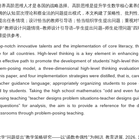
培养高阶思维人才是各国的战略选择。高阶思维是提升学生数学核心素养
姆的认知层次理论和蔡金法的问题提出模式，本文构建了策略性、批判性
提出任务情境；设计恰当的教师引导语；恰当组织学生提出问题；重视对
学“教师设计问题情境–教师设计引导语–学生提出问题–师生处理问题”
维提供参考。
top-notch innovative talents and the implementation of core literacy, th
 for all countries. High-level thinking is a key element in enhancing
 effective path to promote the development of students’ high-level thi
lem-posing model, a three-dimensional high-level thinking evaluati
this paper, and four implementation strategies were distilled, that is, car
eacher guidance language; appropriately organizing students to pose
d by students. Taking the high school mathematics “odd and even fu
osing teaching “teacher designs problem situations-teacher designs gu
uestions” for analysis, the aim is to provide a reference for the 
classrooms through problem-posing teaching.
题提出”教学策略研究——以“函数奇偶性”为例[J]. 教育进展, 2026, 16(4