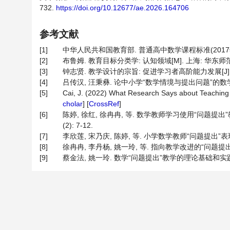
732.
https://doi.org/10.12677/ae.2026.164706
参考文献
[1]
中华人民共和国教育部. 普通高中数学课程标准(2017年版20
[2]
布鲁姆. 教育目标分类学: 认知领域[M]. 上海: 华东师范大学
[3]
钟志贤. 教学设计的宗旨: 促进学习者高阶能力发展[J]. 电化教
[4]
吕传汉, 汪秉彝. 论中小学“数学情境与提出问题”的数学学习[J]
[5]
Cai, J. (2022) What Research Says about Teachin
cholar
] [
CrossRef
]
[6]
陈婷, 徐红, 徐冉冉, 等. 数学教师学习使用“问题提出
(2): 7-12.
[7]
李欣莲, 宋乃庆, 陈婷, 等. 小学数学教师“问题提出”表现研究[J
[8]
徐冉冉, 李丹杨, 姚一玲, 等. 指向教学改进的“问题提出”数学教
[9]
蔡金法, 姚一玲. 数学“问题提出”教学的理论基础和实践研究[J]