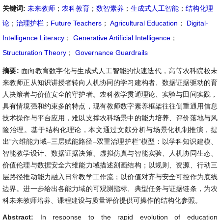
关键词:
未来教师
；
农科教育
；
数智素养
；
生成式人工智能
；
结构化理
论
；
治理护栏
；
Future Teachers
；
Agricultural Education
；
Digital-
Intelligence Literacy
；
Generative Artificial Intelligence
；
Structuration Theory
；
Governance Guardrails
摘要:
面向教育数字化与生成式人工智能的快速迭代，高等农科院校未
来教师正从知识讲授者转向人机协同的学习建构者、数据证据驱动的育
人决策者与价值安全的守护者。农科教学贯通理论、实验与田间实践，
具有情境强和约束多的特点，现有教师数字素养框架往往侧重通用信息
技术操作与平台应用，难以支撑农科场景中的能力培养、评价落地与风
险治理。基于结构化理论，本文通过文献分析与场景化机制推演，提
出“六维能力域–三层赋能路径–双重治理护栏”模型：以学科知识建模、
智能教学设计、数据证据决策、虚拟仿真与智能实验、人机协同生态、
价值伦理与数据安全六维能力域描述刻画结构；以规则、资源、行动三
层路径推动能力融入日常教学工作流；以价值对齐与安全可控作为底线
边界。进一步给出各能力域的可观测指标、典型任务与证据链条，为农
科未来教师培养、课程建设与质量评价提供可操作的结构化参照。
Abstract:
In response to the rapid evolution of education