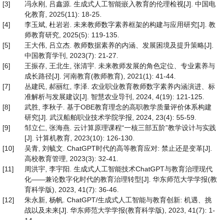
[3]
冯永刚, 吕鑫源. 生成式人工智能嵌入教育的伦理检视[J]. 中国电
化教育, 2025(11): 18-25.
[4]
李玉斌, 杜岩岩. 未来教师数字素养框架的构建与应用研究[J]. 教
师教育研究, 2025(5): 119-135.
[5]
王大伟, 吕立杰. 教师数据素养的内涵、发展困境及提升策略[J].
中国教育学刊, 2023(7): 21-27.
[6]
王振存, 王北生, 张清宇. 未来教师发展的角色定位、专业素养与
成长路径[J]. 河南教育(教师教育), 2021(1): 41-44.
[7]
丛建民, 郝丽红, 李泽. 农业职业教育教师数字素养内涵演进、标
准解析与发展建议[J]. 智慧农业导刊, 2024, 4(19): 121-125.
[8]
武胜, 李秋子. 基于OBE教育理念的高职教学质量评价体系构建
研究[J]. 武汉船舶职业技术学院学报, 2024, 23(4): 55-59.
[9]
邹立仁, 张海燕. 云计算原理课程“一核三部五阶”教学设计与实践
[J]. 计算机教育, 2023(10): 126-130.
[10]
吴青, 刘毓文. ChatGPT时代的高等教育应对: 禁止还是变革[J].
高校教育管理, 2023(3): 32-41.
[11]
周洪宇, 李宇阳. 生成式人工智能技术ChatGPT与教育治理现代
化——兼论数字化时代的教育治理转型[J]. 华东师范大学学报(教
育科学版), 2023, 41(7): 36-46.
[12]
朱永新, 杨帆. ChatGPT/生成式人工智能与教育创新: 机遇、挑
战以及未来[J]. 华东师范大学学报(教育科学版), 2023, 41(7): 1-