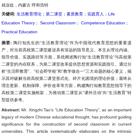
就业处，内蒙古 呼和浩特
关键词:
生活教育理论
；
第二课堂
；
素质教育
；
实践育人
；
Life
Education Theory
；
Second Classroom
；
Competence Education
；
Practical Education
摘要:
陶行知先生的“生活教育理论”作为中国现代教育思想的重要遗
产，对当前高校第二课堂建设具有深远的指导意义。本文从理论内涵、
指导价值、实践路径等方面，系统阐述陶行知“生活教育理论”与高校第
二课堂的内在联系，为第二课堂改革提供思想资源和实践指引。通过分
析“生活即教育”、“社会即学校”和“教学做合一”三大命题的核心要义，揭
示其对破解当前高校第二课堂形式化、碎片化困境的理论价值；最终从
理念更新、机制保障、评价改革等方面，构建陶行知教育思想指导下的
高校第二课堂实施框架，为推动第二课堂从“课外活动”向“生活教育”转
型提供参考。
Abstract:
Mr. Xingzhi Tao’s “Life Education Theory”, as an important
legacy of modern Chinese educational thought, has profound guiding
significance for the construction of second classroom in current
universities. This article systematically elaborates on the intrinsic