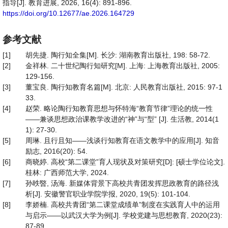
指导[J]. 教育进展, 2026, 16(4): 891-896.
https://doi.org/10.12677/ae.2026.164729
参考文献
[1]
胡先捷. 陶行知全集[M]. 长沙: 湖南教育出版社, 198: 58-72.
[2]
金祥林. 二十世纪陶行知研究[M]. 上海: 上海教育出版社, 2005:
129-156.
[3]
董宝良. 陶行知教育名篇[M]. 北京: 人民教育出版社, 2015: 97-1
33.
[4]
赵荣. 略论陶行知教育思想与怀特海“教育节律”理论的统一性
——兼谈思想政治课教学改进的“神”与“型” [J]. 生活教, 2014(1
1): 27-30.
[5]
周琳. 且行且知——浅谈行知教育在语文教学中的应用[J]. 知音
励志, 2016(20): 54.
[6]
商晓婷. 高校“第二课堂”育人现状及对策研究[D]: [硕士学位论文].
桂林: 广西师范大学, 2024.
[7]
孙昳暋, 汤海. 新媒体背景下高校共青团发挥思政教育的路径浅
析[J]. 安徽警官职业学院学报, 2020, 19(5): 101-104.
[8]
李娇楠. 高校共青团“第二课堂成绩单”制度在实践育人中的运用
与启示——以武汉大学为例[J]. 学校党建与思想教育, 2020(23):
87-89.