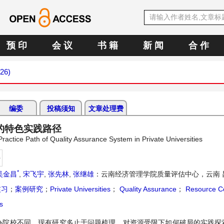
预 印
会 议
书 籍
新 闻
合 作
026)
编委
投稿须知
文章处理费
的特色实践路径
ractice Path of Quality Assurance System in Private Universities
持
*
吴金昌
,
宋飞宇
,
张先林
,
张继雄
：云南经济管理学院质量评估中心，云南 
惯习
；
案例研究
；
Private Universities
；
Quality Assurance
；
Resource Co
s
办院校不同。现有研究多止于问题梳理，对资源受限下如何破局的实践探