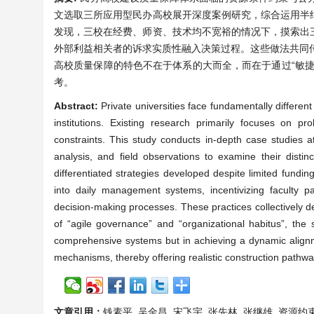
文选取三所应用型民办高校展开深度案例研究，综合运用半
发现，三校在经费、师资、技术均不宽裕的情况下，摸索出
外部利益相关者的诉求实质性融入决策过程。这些做法共同传递
高校质量保障的特色不在于体系的大而全，而在于通过“敏
考。
Abstract:
Private universities face fundamentally differe
institutions. Existing research primarily focuses on pro
constraints. This study conducts in-depth case studies a
analysis, and field observations to examine their disti
differentiated strategies developed despite limited funding,
into daily management systems, incentivizing faculty p
decision-making processes. These practices collectively demo
of “agile governance” and “organizational habitus”, the 
comprehensive systems but in achieving a dynamic alignm
mechanisms, thereby offering realistic construction pathway
文章引用：
钱素平, 吴金昌, 宋飞宇, 张先林, 张继雄. 资源约束