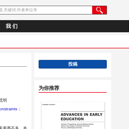
我 们
投稿
为你推荐
昆明
nstraints
；
索着墨不多。本