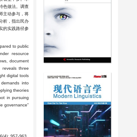
特色做法。调查
师主动参与，将
入分析，指出民办
实的实践路径参
pared to public
 under resource
views, document
n reveals three
ht digital tools
r demands into
pplying theories
not in pursuing
ile governance”
 957-963.