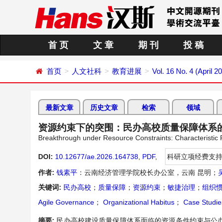
首 页
文 章
期 刊
投 稿
首页
人文社科
教育进展
Vol. 16 No. 4 (April 2
最新文章
历史文章
检索
领域
资源约束下的突围：民办高校质量保障体系
Breakthrough under Resource Constraints: Characteristic P
DOI:
10.12677/ae.2026.164738
,
PDF
,
科研立项经费支
作者:
钱素平
：云南经济管理学院校长办公室，云南 昆明；
关键词:
民办高校
；
质量保障
；
资源约束
；
敏捷治理
；
组织
Agile Governance
；
Organizational Habitus
；
Case Studie
摘要:
民办高校建设质量保障体系面临的资源条件约束与公