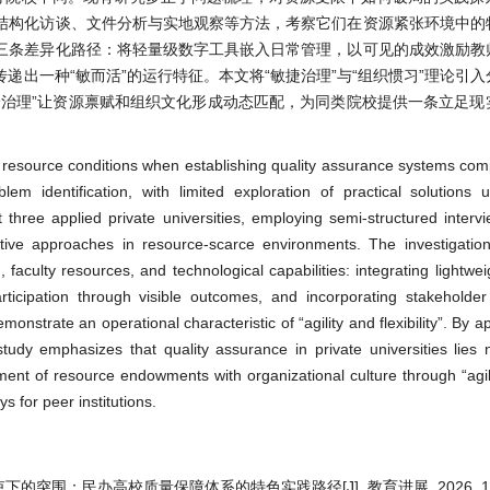
结构化访谈、文件分析与实地观察等方法，考察它们在资源紧张环境中的
三条差异化路径：将轻量级数字工具嵌入日常管理，以可见的成效激励教
出一种“敏而活”的运行特征。本文将“敏捷治理”与“组织惯习”理论引
捷治理”让资源禀赋和组织文化形成动态匹配，为同类院校提供一条立足现
nt resource conditions when establishing quality assurance systems com
blem identification, with limited exploration of practical solutions
t three applied private universities, employing semi-structured inter
nctive approaches in resource-scarce environments. The investigatio
 faculty resources, and technological capabilities: integrating lightweig
articipation through visible outcomes, and incorporating stakeholde
nstrate an operational characteristic of “agility and flexibility”. By a
study emphasizes that quality assurance in private universities lies 
ent of resource endowments with organizational culture through “ag
s for peer institutions.
下的突围：民办高校质量保障体系的特色实践路径[J]. 教育进展, 2026, 16(4):