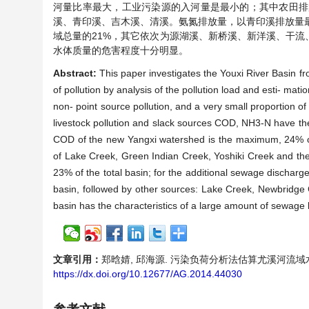
河量比率最大，工业污染源的入河量是最小的；其中农田排
溪、青印溪、吉木溪、清溪。氨氮排放量，以青印溪排放量最
域总量的21%，其它依次为源湖溪、新桥溪、新洋溪、干
水体质量的危害程度十分明显。
Abstract:
This paper investigates the Youxi River Basin fr
of pollution by analysis of the pollution load and esti- mat
non- point source pollution, and a very small proportion of 
livestock pollution and slack sources COD, NH3-N have the 
COD of the new Yangxi watershed is the maximum, 24% of t
of Lake Creek, Green Indian Creek, Yoshiki Creek and the
23% of the total basin; for the additional sewage discharg
basin, followed by other sources: Lake Creek, Newbridge 
basin has the characteristics of a large amount of sewage 
文章引用：
郑晗婧, 邱海源. 污染负荷分析法估算尤溪河流域水污染现状[
https://dx.doi.org/10.12677/AG.2014.44030