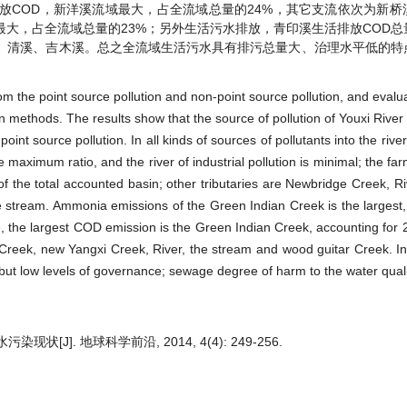
放COD，新洋溪流域最大，占全流域总量的24%，其它支流依次为新桥
大，占全流域总量的23%；另外生活污水排放，青印溪生活排放COD总
流、清溪、吉木溪。总之全流域生活污水具有排污总量大、治理水平低的特
om the point source pollution and non-point source pollution, and evalu
ion methods. The results show that the source of pollution of Youxi River
point source pollution. In all kinds of sources of pollutants into the riv
maximum ratio, and the river of industrial pollution is minimal; the fa
he total accounted basin; other tributaries are Newbridge Creek, Ri
 stream. Ammonia emissions of the Green Indian Creek is the largest,
e, the largest COD emission is the Green Indian Creek, accounting for 2
Creek, new Yangxi Creek, River, the stream and wood guitar Creek. I
but low levels of governance; sewage degree of harm to the water quali
J]. 地球科学前沿, 2014, 4(4): 249-256.