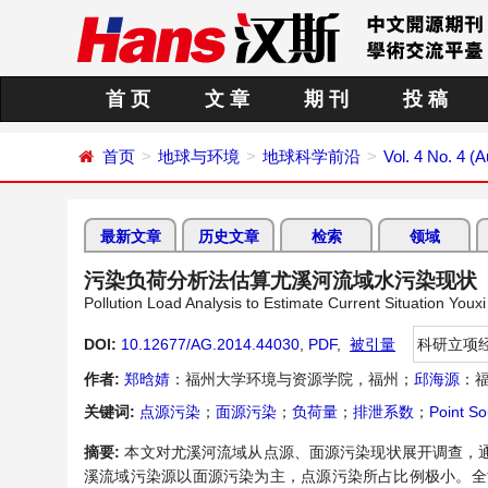
首 页
文 章
期 刊
投 稿
首页
地球与环境
地球科学前沿
Vol. 4 No. 4 (
最新文章
历史文章
检索
领域
污染负荷分析法估算尤溪河流域水污染现状
Pollution Load Analysis to Estimate Current Situation Youxi
DOI:
10.12677/AG.2014.44030
,
PDF
,
被引量
科研立项
作者:
郑晗婧
：福州大学环境与资源学院，福州；
邱海源
：
关键词:
点源污染
；
面源污染
；
负荷量
；
排泄系数
；
Point So
摘要:
本文对尤溪河流域从点源、面源污染现状展开调查，
溪流域污染源以面源污染为主，点源污染所占比例极小。全流