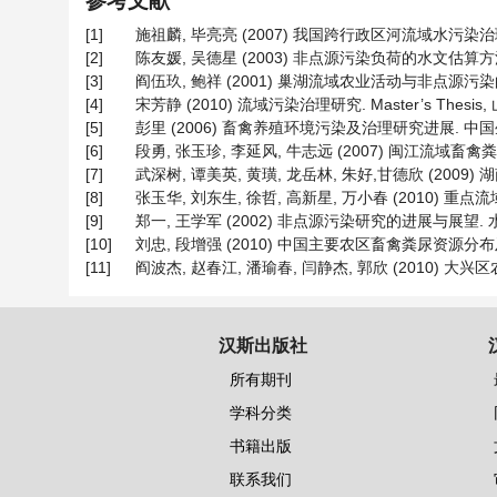
参考文献
[1]
施祖麟, 毕亮亮 (2007) 我国跨行政区河流域水污染
[2]
陈友媛, 吴德星 (2003) 非点源污染负荷的水文估算方法. 
[3]
阎伍玖, 鲍祥 (2001) 巢湖流域农业活动与非点源污染的初
[4]
宋芳静 (2010) 流域污染治理研究. Master’s Thesis
[5]
彭里 (2006) 畜禽养殖环境污染及治理研究进展. 中国生态
[6]
段勇, 张玉珍, 李延风, 牛志远 (2007) 闽江流域畜
[7]
武深树, 谭美英, 黄璜, 龙岳林, 朱好,甘德欣 (2009
[8]
张玉华, 刘东生, 徐哲, 高新星, 万小春 (2010) 重
[9]
郑一, 王学军 (2002) 非点源污染研究的进展与展望. 水科学
[10]
刘忠, 段增强 (2010) 中国主要农区畜禽粪尿资源分布及其
[11]
阎波杰, 赵春江, 潘瑜春, 闫静杰, 郭欣 (2010) 大
汉斯出版社
所有期刊
学科分类
书籍出版
联系我们