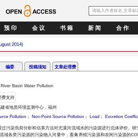
预 印
会 议
书 籍
新 闻
合 作
August 2014)
编委
投稿须知
文章处理费
 River Basin Water Pollution
经费支持
福建省地质环境监测中心，福州
urce Pollution
；
Non-Point Source Pollution
；
Load
；
Excretion Coeffic
通过污染负荷分析和估算方法对尤溪河流域水的污染源进行总体评价。研
域各类污染源的污染物入河量中，畜禽养殖污染源和农闲污染源的COD、