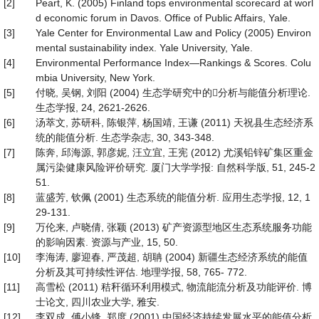
[2]
Peart, K. (2005) Finland tops environmental scorecard at worl
d economic forum in Davos. Office of Public Affairs, Yale.
[3]
Yale Center for Environmental Law and Policy (2005) Environ
mental sustainability index. Yale University, Yale.
[4]
Environmental Performance Index—Rankings & Scores. Colu
mbia University, New York.
[5]
付晓, 吴钢, 刘阳 (2004) 生态学研究中的分析与能值分析理论.
生态学报, 24, 2621-2626.
[6]
汤萃文, 苏研科, 陈银萍, 杨国靖, 王谦 (2011) 天祝县生态经济系
统的能值分析. 生态学杂志, 30, 343-348.
[7]
陈奔, 邱海源, 郭彦妮, 汪立宜, 王宪 (2012) 尤溪铅锌矿集区重金
属污染健康风险评价研究. 厦门大学学报: 自然科学版, 51, 245-2
51.
[8]
蓝盛芳, 钦佩 (2001) 生态系统的能值分析. 应用生态学报, 12, 1
29-131.
[9]
万伦来, 卢晓倩, 张颖 (2013) 矿产资源型地区生态系统服务功能
的影响因素. 资源与产业, 15, 50.
[10]
李海涛, 廖迎春, 严茂超, 胡聃 (2004) 新疆生态经济系统的能值
分析及其可持续性评估. 地理学报, 58, 765- 772.
[11]
高雪松 (2011) 秸秆循环利用模式, 物流能流分析及功能评价. 博
士论文, 四川农业大学, 雅安.
[12]
李双成, 傅小锋, 郑度 (2001) 中国经济持续发展水平的能值分析.