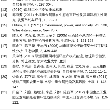
自然资源学报, 4, 297-304.
[13]
(2010) 铅,锌工业污染物排放标准.
[14]
邱海源 (2011) 土壤重金属潜在生态危害评价及其同源相关性研
究. 资源节约与环保, 1, 68-70.
[15]
Odum, H.T. (1971) Environment, power, and society. Vol. 130,
Wiley-Interscience, New York.
[16]
陆宏芳, 沈善瑞, 陈洁, 蓝盛芳 (2005) 生态经济系统的一种整合
评价方法: 能值理论与分析方法. 生态环境, 1, 121-126.
[17]
李金平, 陈飞鹏, 王志石 (2006) 城市环境经济能值综合和可持续
性分析. 生态学报, 2, 439-448.
[18]
关淑琳 (2010) 绿洲灌区两种循环生产模式能流, 物流和价值流
分析. 博士论文, 甘肃农业大学, 兰州.
[19]
郝翠, 李洪远, 莫训强, 孟伟庆, 闫维, 程晨 (2010) 基于三元相图
法的天津生态经济系统能值分析. 自然资源学报, 7, 1132-1141.
[20]
钟道旭, 韩存亮, 蒋金平, 林德喜, 吴龙华, 黄玉娟, 蒋玉根 (2011)
镀锌厂周围农田土壤-水稻中重金属污染及其风险. 土壤, 1, 143-
147.
[21]
田金平, 刘巍, 赖玢洁, 李星, 刘婷, 陈吕军 (2012) 中国生态工业
园区发展的经济和环境绩效研究. 中国人口资源与环境, S2, 119-
122.