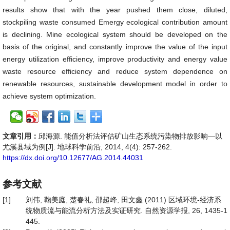
results show that with the year pushed them close, diluted,
stockpiling waste consumed Emergy ecological contribution amount
is declining. Mine ecological system should be developed on the
basis of the original, and constantly improve the value of the input
energy utilization efficiency, improve productivity and energy value
waste resource efficiency and reduce system dependence on
renewable resources, sustainable development model in order to
achieve system optimization.
文章引用：
邱海源. 能值分析法评估矿山生态系统污染物排放影响—以
尤溪县域为例[J]. 地球科学前沿, 2014, 4(4): 257-262.
https://dx.doi.org/10.12677/AG.2014.44031
参考文献
[1]
刘伟, 鞠美庭, 楚春礼, 邵超峰, 田文鑫 (2011) 区域环境-经济系
统物质流与能流分析方法及实证研究. 自然资源学报, 26, 1435-1
445.