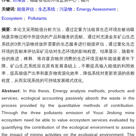
作者:
邱海源
：福建省地质环境监测中心，福州
关键词:
能值评估
；
生态系统
；
污染物
；
Emergy Assessment
；
Ecosystem
；
Pollutants
摘要:
本论文采用能值分析方法，通过定量方法核算生态环境在被动吸
纳废弃物过程中所提供的产品和服务的贡献。通过对尤溪金东矿山生态
系统的3类污染物排放所需要的生态服务进行能值评估，通过量化生态
环境的贡献来评估采矿活动对生态环境的影响程度。结果显示，随着年
份的推进，稀释、堆存废弃物所消费的生态环境贡献年能值量逐年下
降。矿山生态系统应在原有发展基础上，不断提高输入能值的利用效
率，提高能值产出率和废弃物资源化效率，降低系统对更新资源的依赖
程度，从而实现系统的可持续发展模式优化。
Abstract:
In this thesis, Emergy analysis methods, products and
services, ecological accounting passively absorb the waste in the
process provided by the quantitative methods of contribution.
Through the three pollutants emission of Youxi Jindong mine
ecosystem need be able to value ecosystem services evaluated by
quantifying the contribution of the ecological environment to assess
the impact of mining activities on the ecological environment. The