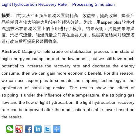
Light Hydrocarbon Recovery Rate
；
Processing Simulation
摘要:
目前大庆油田负压原稳装置能耗高、效益差，提高收率、降低产
品单耗具有较大的潜力和较好的经济效益。为此，用aspen plus软件对
汽提技术在原稳装置上的应用进行了模拟。结果表明：汽提效果与温
度、汽提气流量、轻烃流量之间存在重要关系，根据实验结果对稳定塔
进行改造后可提高轻烃回收率。
Abstract:
Daqing Oilfield crude oil stabilization process is in state of
high energy consumption and the low benefit, but we still have much
potential to increase the recovery rate and decrease the energy
consume, then we can gain more economic benefit. For this reason,
we can use aspen plus to si-mulate the stripping technology in the
application of stabilizing device. The results show the effect of
stripping is under the influence of the temperature, the stripping gas
flow and the flow of light hydrocarbon; the light hydrocarbon recovery
rate can be improved after the modification of stable tower based on
the results.