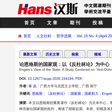
首 页
文 章
期 刊
投 稿
首页
人文社科
哲学进展
Vol. 15 No. 4 (April 2
最新文章
历史文章
检索
领域
论恩格斯的国家观：以《反杜林论》为中心
Engels’s View of the State: A Study Centered on “Anti-Dühr
DOI:
10.12677/acpp.2026.154184
,
PDF
,
作者:
蒋 晶
：广西大学马克思主义学院，广西 南宁
关键词:
恩格斯
；
《反杜林论》
；
国家观
；
国家权力
；
Engel
摘要:
本文以恩格斯的重要著作《反杜林论》为文本中心，
林先验论国家观的批判，阐述了国家起源、本质、职能及发