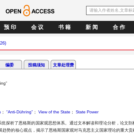
预 印
会 议
书 籍
新 闻
合 作
026)
编委
投稿须知
文章处理费
ing”
s
；
“Anti-Dühring”
；
View of the State
；
State Power
系统探析了恩格斯的国家观思想体系。通过文本解读和理论分析，论文剖
展趋势的核心观点，揭示了恩格斯国家观对马克思主义国家理论的重大贡