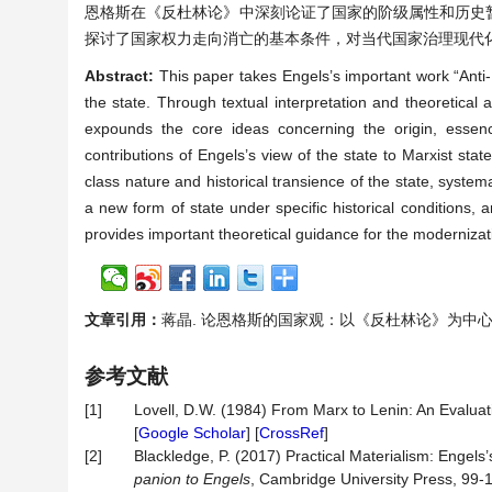
恩格斯在《反杜林论》中深刻论证了国家的阶级属性和历史
探讨了国家权力走向消亡的基本条件，对当代国家治理现代
Abstract:
This paper takes Engels’s important work “Anti-D
the state. Through textual interpretation and theoretical 
expounds the core ideas concerning the origin, essence
contributions of Engels’s view of the state to Marxist sta
class nature and historical transience of the state, systema
a new form of state under specific historical conditions, 
provides important theoretical guidance for the moderniza
文章引用：
蒋晶. 论恩格斯的国家观：以《反杜林论》为中心[J]. 哲学进
参考文献
[1]
Lovell, D.W. (1984) From Marx to Lenin: An Evaluati
[
Google Scholar
] [
CrossRef
]
[2]
Blackledge, P. (2017) Practical Materialism: Engels’s
panion to Engels
, Cambridge University Press, 99-