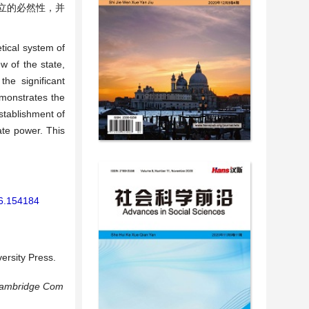
立的必然性，并
tical system of
w of the state,
he significant
emonstrates the
establishment of
ate power. This
26.154184
ersity Press.
ambridge Com