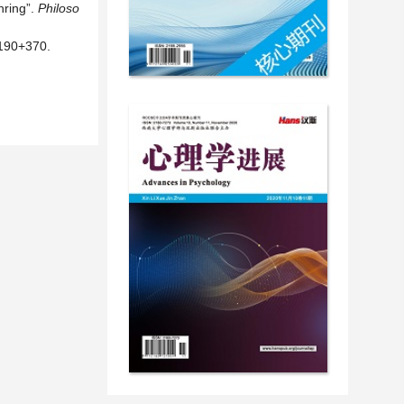
hring”.
Philoso
0+370.