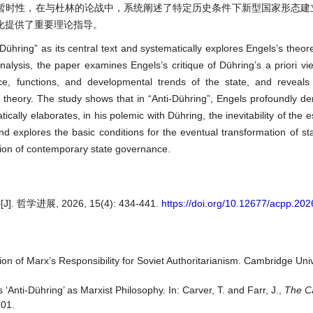
暂时性，在与杜林的论战中，系统阐述了特定历史条件下新型国家形态建
化提供了重要理论指导。
ühring” as its central text and systematically explores Engels’s theore
analysis, the paper examines Engels’s critique of Dühring’s a priori vie
, functions, and developmental trends of the state, and reveals t
te theory. The study shows that in “Anti-Dühring”, Engels profoundly d
tically elaborates, in his polemic with Dühring, the inevitability of the 
and explores the basic conditions for the eventual transformation of st
tion of contemporary state governance.
展, 2026, 15(4): 434-441.
https://doi.org/10.12677/acpp.20
on of Marx’s Responsibility for Soviet Authoritarianism. Cambridge Univ
 ‘Anti-Dühring’ as Marxist Philosophy. In: Carver, T. and Farr, J.,
The C
101.