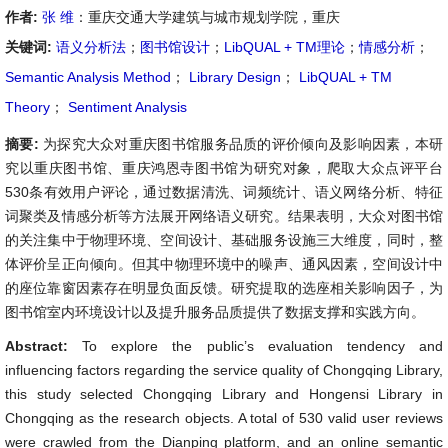
作者:
张 维
：重庆交通大学建筑与城市规划学院，重庆
关键词:
语义分析法
；
图书馆设计
；
LibQUAL + TM理论
；
情感分析
；
Semantic Analysis Method
；
Library Design
；
LibQUAL + TM
Theory
；
Sentiment Analysis
摘要:
为探究大众对重庆图书馆服务品质的评价倾向及影响因素，本研
究以重庆图书馆、重庆鸿恩寺图书馆为研究对象，爬取大众点评平台
530条有效用户评论，通过数据清洗、词频统计、语义网络分析、特征
词聚类及情感分析等方法展开网络语义研究。结果表明，大众对图书馆
的关注集中于物理环境、空间设计、基础服务设施三大维度，同时，整
体评价呈正向倾向。但其中物理环境中的噪声、通风因素，空间设计中
的座位靠窗因素存在明显负面反馈。研究提取的选座相关影响因子，为
图书馆室内环境设计以及提升服务品质提供了数据支撑和实践方向。
Abstract:
To explore the public’s evaluation tendency and
influencing factors regarding the service quality of Chongqing Library,
this study selected Chongqing Library and Hongensi Library in
Chongqing as the research objects. A total of 530 valid user reviews
were crawled from the Dianping platform, and an online semantic