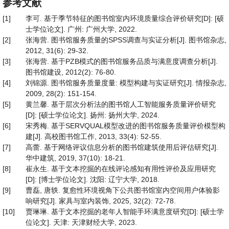
参考文献
[1]
李可. 基于季节特征的图书馆室内环境质量综合评价研究[D]: [硕
士学位论文]. 广州: 广州大学, 2022.
[2]
张海营. 图书馆服务质量的SPSS调查与实证分析[J]. 图书馆杂志,
2012, 31(6): 29-32.
[3]
张海营. 基于PZB模式的图书馆服务品质与满意度调查分析[J].
图书馆建设, 2012(2): 76-80.
[4]
刘锦源. 图书馆服务质量度量: 模型构建与实证研究[J]. 情报杂志,
2009, 28(2): 151-154.
[5]
黄兰馨. 基于层次分析法的图书馆人工智能服务质量评价研究
[D]: [硕士学位论文]. 扬州: 扬州大学, 2024.
[6]
宋秀梅. 基于SERVQUAL模型改进的图书馆服务质量评价模型构
建[J]. 高校图书馆工作, 2013, 33(4): 52-55.
[7]
高蕾. 基于网络评议信息分析的图书馆建筑使用后评估研究[J].
华中建筑, 2019, 37(10): 18-21.
[8]
崔永生. 基于文本挖掘的在线评论感知有用性评价及应用研究
[D]: [博士学位论文]. 沈阳: 辽宁大学, 2018.
[9]
曹磊, 唐轶. 复愈性环境视角下公共图书馆室内空间用户体验影
响研究[J]. 家具与室内装饰, 2025, 32(2): 72-78.
[10]
贾琳琳. 基于文本挖掘的老年人智能手环满意度研究[D]: [硕士学
位论文]. 天津: 天津财经大学, 2023.