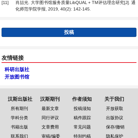
[11]
肖喆光. 大学图书馆服务质量LibQUAL + TM评估理念研究[J]. 通
化师范学院学报, 2019, 40(2): 142-145.
投稿
友情链接
科研出版社
开放图书馆
汉斯出版社
汉斯期刊
作者须知
关于我们
所有期刊
最新文章
投稿须知
开放获取
学科分类
同行评议
稿件跟踪
出版协议
书籍出版
文章费用
常见问题
保存/撤销
联系我们
审稿/编委
特别约稿
隐私保护