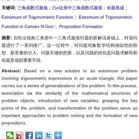
关键词:
三角函数式最值
；
凸n边形中三角函数式最值
；
命题形成
；
Extremum of Trigonometric Function
；
Extremum of Trigonometric
Function in Convex N-Gon
；
Proposition Formation
摘要:
在给出锐角三角形中一三角式最值问题的新解法基础上，对该问
题进行了一系列推广。这一过程中，对问题对象数学结构相似性的联
想、新变量的引入、问题关键的把握，以及问题的转化是问题求解和新
命题形成的重要手段。
Abstract:
Based on a new solution to an extremum problem
involving trigonometric expressions in an acute triangle, this paper
carries out a series of generalizations of the problem. In this process,
association via the similarity of the mathematical structures of
problem objects, introduction of new variables, grasping the key
points of the problem, and transformation of the problem serve as
important approaches to problem solving and the formation of new
propositions.