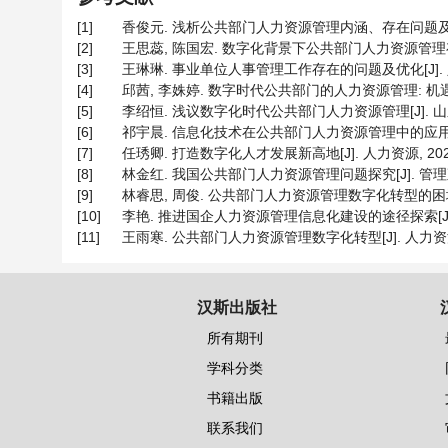
[1]
香俊元. 浅析公共部门人力资源管理内涵、存在问题及加快开
[2]
王思蕊, 陈国宏. 数字化背景下公共部门人力资源管理存在的问题
[3]
王琳琳. 事业单位人事管理工作存在的问题及优化[J]. 人才资源
[4]
邱茜, 李姝婷. 数字时代公共部门的人力资源管理: 机遇、挑战
[5]
李绍恒. 浅议数字化时代公共部门人力资源管理[J]. 山东人力
[6]
祁宇晨. 信息化技术在公共部门人力资源管理中的应用研究[J]. 
[7]
任琇卿. 打造数字化人才发展新高地[J]. 人力资源, 2023(1
[8]
林金红. 我国公共部门人力资源管理问题探究[J]. 管理观察, 2
[9]
林睿思, 周俊. 公共部门人力资源管理数字化转型的困境与对策建议
[10]
李艳. 推进国企人力资源管理信息化建设的途径探索[J]. 商讯,
[11]
王雨寒. 公共部门人力资源管理数字化转型[J]. 人力资源, 20
汉斯出版社
所有期刊
学科分类
书籍出版
联系我们