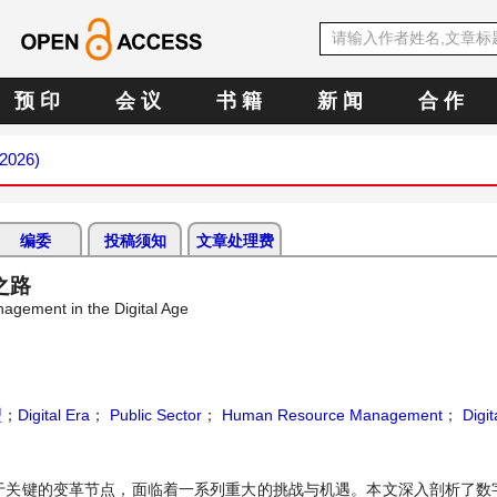
预 印
会 议
书 籍
新 闻
合 作
 2026)
编委
投稿须知
文章处理费
之路
agement in the Digital Age
型
；
Digital Era
；
Public Sector
；
Human Resource Management
；
Digit
于关键的变革节点，面临着一系列重大的挑战与机遇。本文深入剖析了数