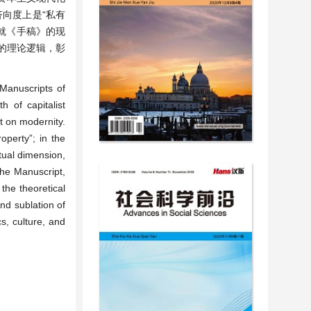
向度上是“私有
。就《手稿》的现
的理论逻辑，彰
 Manuscripts of
 of capitalist
ht on modernity.
operty”; in the
tual dimension,
the Manuscript,
the theoretical
nd sublation of
s, culture, and