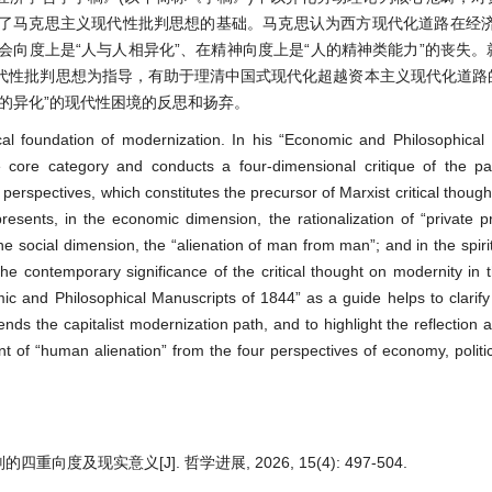
了马克思主义现代性批判思想的基础。马克思认为西方现代化道路在经济
会向度上是“人与人相异化”、在精神向度上是“人的精神类能力”的丧失
代性批判思想为指导，有助于理清中国式现代化超越资本主义现代化道路
的异化”的现代性困境的反思和扬弃。
al foundation of modernization. In his “Economic and Philosophical
 core category and conducts a four-dimensional critique of the path
 perspectives, which constitutes the precursor of Marxist critical thoug
sents, in the economic dimension, the rationalization of “private pr
the social dimension, the “alienation of man from man”; and in the spiri
the contemporary significance of the critical thought on modernity in 
ic and Philosophical Manuscripts of 1844” as a guide helps to clarify 
ds the capitalist modernization path, and to highlight the reflection a
of “human alienation” from the four perspectives of economy, politic
及现实意义[J]. 哲学进展, 2026, 15(4): 497-504.