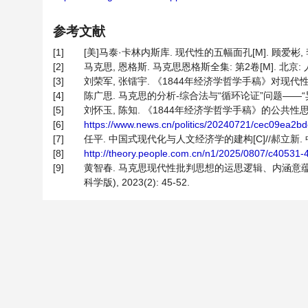
参考文献
[1]
[美]马泰·卡林内斯库. 现代性的五幅面孔[M]. 顾爱彬, 李
[2]
马克思, 恩格斯. 马克思恩格斯全集: 第2卷[M]. 北京: 人
[3]
刘荣军, 张镭宇. 《1844年经济学哲学手稿》对现代性的三重
[4]
陈广思. 马克思的分析-综合法与“循环论证”问题——“异化劳动
[5]
刘怀玉, 陈知. 《1844年经济学哲学手稿》的公共性思想及其
[6]
https://www.news.cn/politics/20240721/cec09ea2
[7]
任平. 中国式现代化与人文经济学的建构[C]//郝立新.
[8]
http://theory.people.com.cn/n1/2025/0807/c40531
[9]
黄智春. 马克思现代性批判思想的运思逻辑、内涵意蕴
科学版), 2023(2): 45-52.