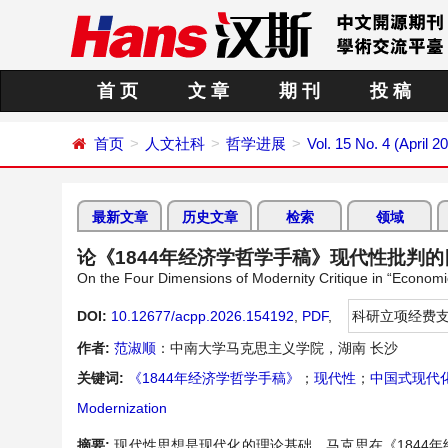
首 页
文 章
期 刊
投 稿
首页
人文社科
哲学进展
Vol. 15 No. 4 (April 2
最新文章
历史文章
检索
领域
论《1844年经济学哲学手稿》现代性批判
On the Four Dimensions of Modernity Critique in “Economic
DOI:
10.12677/acpp.2026.154192
,
PDF
,
科研立项经费
作者:
范淑顺
：中南大学马克思主义学院，湖南 长沙
关键词:
《1844年经济学哲学手稿》
；
现代性
；
中国式现代
Modernization
摘要:
现代性思想是现代化的理论基础。马克思在《1844