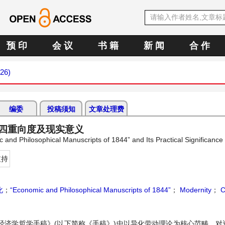
预 印
会 议
书 籍
新 闻
合 作
026)
编委
投稿须知
文章处理费
的四重向度及现实意义
 and Philosophical Manuscripts of 1844” and Its Practical Significance
支持
化
；
“Economic and Philosophical Manuscripts of 1844”
；
Modernity
；
C
年经济学哲学手稿》(以下简称《手稿》)中以异化劳动理论为核心范畴，对