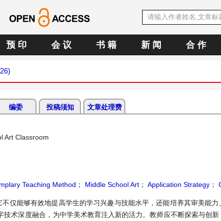
预 印
会 议
书 籍
新 闻
合 作
026)
编委
投稿须知
文章处理费
l Art Classroom
mplary Teaching Method
；
Middle School Art
；
Application Strategy
；
C
它不仅能够有效地提高学生的学习兴趣与技能水平，还能培养其审美能力
字技术深度融合，为中学美术教育注入新的活力。教师应不断探索与创新