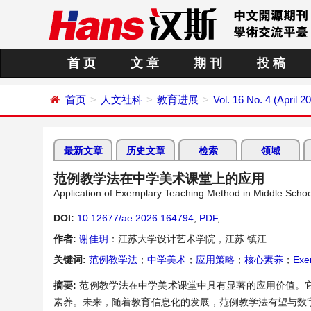
首 页
文 章
期 刊
投 稿
首页
人文社科
教育进展
Vol. 16 No. 4 (April 2
最新文章
历史文章
检索
领域
范例教学法在中学美术课堂上的应用
Application of Exemplary Teaching Method in Middle Schoo
DOI:
10.12677/ae.2026.164794
,
PDF
,
作者:
谢佳玥
：江苏大学设计艺术学院，江苏 镇江
关键词:
范例教学法
；
中学美术
；
应用策略
；
核心素养
；
Exe
摘要:
范例教学法在中学美术课堂中具有显著的应用价值。
素养。未来，随着教育信息化的发展，范例教学法有望与数