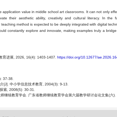
plication value in middle school art classrooms. It can not only effe
vate their aesthetic ability, creativity and cultural literacy. In the 
teaching method is expected to be deeply integrated with digital techno
hould constantly explore and innovate, making examples truly a bridge
 2026, 16(4): 1403-1407.
https://doi.org/10.12677/ae.2026.1
37-38.
. 中小学信息技术教育, 2004(3): 9-13.
008(5): 30-31.
教师继续教育学会. 广东省教师继续教育学会第六届教学研讨会论文集(六). 