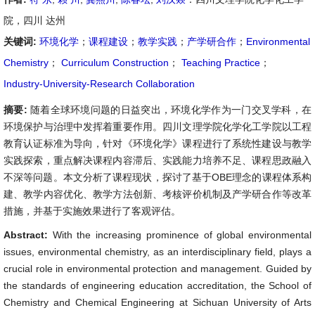
院，四川 达州
关键词:
环境化学
；
课程建设
；
教学实践
；
产学研合作
；
Environmental
Chemistry
；
Curriculum Construction
；
Teaching Practice
；
Industry-University-Research Collaboration
摘要:
随着全球环境问题的日益突出，环境化学作为一门交叉学科，在
环境保护与治理中发挥着重要作用。四川文理学院化学化工学院以工程
教育认证标准为导向，针对《环境化学》课程进行了系统性建设与教学
实践探索，重点解决课程内容滞后、实践能力培养不足、课程思政融入
不深等问题。本文分析了课程现状，探讨了基于OBE理念的课程体系构
建、教学内容优化、教学方法创新、考核评价机制及产学研合作等改革
措施，并基于实施效果进行了客观评估。
Abstract:
With the increasing prominence of global environmental
issues, environmental chemistry, as an interdisciplinary field, plays a
crucial role in environmental protection and management. Guided by
the standards of engineering education accreditation, the School of
Chemistry and Chemical Engineering at Sichuan University of Arts