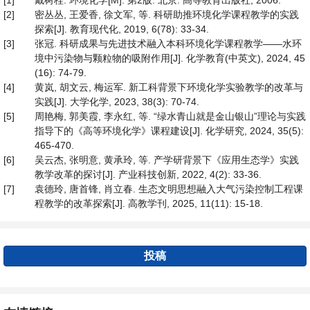
[1]
戴树桂. 环境化学[M]. 第2版. 北京: 高等教育出版社, 2006.
[2]
密丛丛, 王爱香, 徐文军, 等. 科研助推环境化学课程教学的实践
探索[J]. 教育现代化, 2019, 6(78): 33-34.
[3]
张冠. 科研成果与先进技术融入本科环境化学课程教学——水环
境中污染物与颗粒物的吸附作用[J]. 化学教育(中英文), 2024, 45
(16): 74-79.
[4]
黄岚, 胡文云, 梅运军. 新工科背景下环境化学实验教学的改革与
实践[J]. 大学化学, 2023, 38(3): 70-74.
[5]
周艳梅, 郭美霞, 李永红, 等. “绿水青山就是金山银山”理论与实践
指导下的《高等环境化学》课程建设[J]. 化学研究, 2024, 35(5):
465-470.
[6]
吴云杰, 张明意, 黄承玲, 等. 产学研背景下《应用生态学》实践
教学改革的探讨[J]. 产业科技创新, 2022, 4(2): 33-36.
[7]
袁德玲, 唐首锋, 肖立春. 生态文明思想融入大气污染控制工程课
程教学的改革探索[J]. 高教学刊, 2025, 11(11): 15-18.
投稿