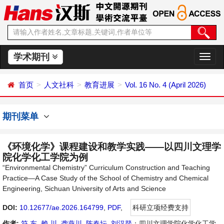
学术期刊
切
换
导
首页
人文社科
教育进展
Vol. 16 No. 4 (April 2026)
航
期刊菜单
《环境化学》课程建设和教学实践——以四川文理学
院化学化工学院为例
“Environmental Chemistry” Curriculum Construction and Teaching
Practice—A Case Study of the School of Chemistry and Chemical
Engineering, Sichuan University of Arts and Science
DOI:
10.12677/ae.2026.164799
,
PDF
,
科研立项经费支持
作者:
符 东
,
赖 川
,
龚燕川
,
陈春坛
,
刘汉燚
：四川文理学院化学化工学