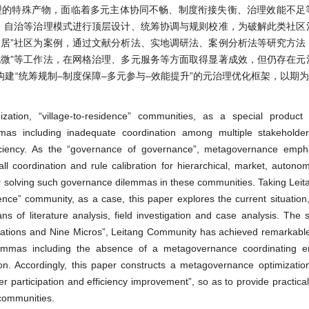
转型的特殊产物，面临着多元主体协同不畅、制度衔接失衡、治理效能不足
场、自治等治理模式进行顶层设计、统筹协调与规则校准，为破解此类社区
改居”社区为案例，通过文献分析法、实地调研法、案例分析法等研究方法
九微”等工作法，在网格治理、多元服务等方面取得显著成效，但仍存在元
“统筹规制–制度保障–多元参与–效能提升”的元治理优化框架，以期为
zation, “village-to-residence” communities, as a special product 
mmas including inadequate coordination among multiple stakeholde
efficiency. As the “governance of governance”, metagovernance emph
rall coordination and rule calibration for hierarchical, market, auton
or solving such governance dilemmas in these communities. Taking Le
idence” community, as a case, this paper explores the current situatio
 of literature analysis, field investigation and case analysis. The s
ations and Nine Micros”, Leitang Community has achieved remarkable 
ilemmas including the absence of a metagovernance coordinating ent
on. Accordingly, this paper constructs a metagovernance optimizati
der participation and efficiency improvement”, so as to provide practica
 communities.