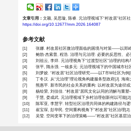
文章引用：
文颖, 吴思璇, 陈睿. 元治理视域下“村改居”社区社会治
https://doi.org/10.12677/mm.2026.164087
参考文献
[1]
张娜. 村改居社区微治理面临的困境与对策——以郑岭社区为例
[2]
鲍勃∙杰索普, 程浩. 治理与元治理: 必要的反思性、必要的多
[3]
刘祖云, 李烊. 元治理视角下“过渡型社区”治理的结构与策略[J]
[4]
张平, 隋永强. 一核多元: 元治理视域下的中国城市社区治理主
[5]
刘梦姣. “村改居”社区治理研究——以T市W社区为例[D]: 
[6]
丁冬汉. 从“元治理”理论视角构建服务型政府[J]. 海南大学学报
[7]
熊惠平. 新市民的社会关系的重构: 以村改居为途径或方式[J].
[8]
杨绘荣, 刘佳佳. “村改居”居民文化认同的消解与重塑——多
[9]
于慧, 娄成武. 元治理视域下乡村治理创新何以可能[J]. 农业经
[10]
陈军亚, 李慧宇. 转型社区治理共同体的构建路径与逻辑——以
[11]
崔宝琛, 彭华民. 空间重构视角下“村改居”社区治理[J]. 甘肃
[12]
吴莹. 空间变革下的治理策略——“村改居”社区基层治理转型研究[J