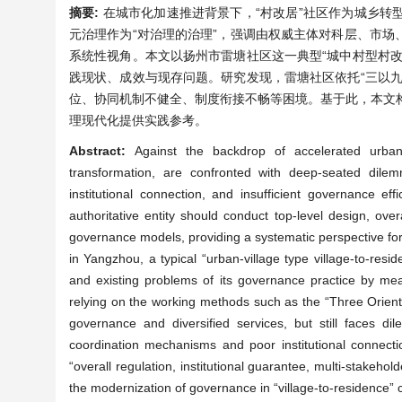
摘要:
在城市化加速推进背景下，“村改居”社区作为城乡
元治理作为“对治理的治理”，强调由权威主体对科层、市
系统性视角。本文以扬州市雷塘社区这一典型“城中村型村
践现状、成效与现存问题。研究发现，雷塘社区依托“三以
位、协同机制不健全、制度衔接不畅等困境。基于此，本文构建
理现代化提供实践参考。
Abstract:
Against the backdrop of accelerated urbani
transformation, are confronted with deep-seated dile
institutional connection, and insufficient governance 
authoritative entity should conduct top-level design, ove
governance models, providing a systematic perspective f
in Yangzhou, a typical “urban-village type village-to-res
and existing problems of its governance practice by means
relying on the working methods such as the “Three Orient
governance and diversified services, but still faces d
coordination mechanisms and poor institutional connecti
“overall regulation, institutional guarantee, multi-stakehol
the modernization of governance in “village-to-residence”