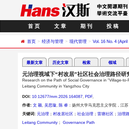
首 页
文 章
期 刊
投 稿
首页
经济与管理
现代管理
Vol. 16 No. 4 (April
最新文章
历史文章
检索
领域
元治理视域下“村改居”社区社会治理路径研
Research on the Path of Social Governance in “Village-t
Leitang Community in Yangzhou City
DOI:
10.12677/mm.2026.164087
,
PDF
,
作者:
文 颖
,
吴思璇
,
陈 睿
：扬州大学马克思主义学院，江苏
关键词:
元治理
；
村改居社区
；
社会治理
；
雷塘社区
；
治理
Leitang Community
；
Governance Path