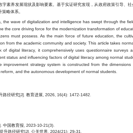
数字素养发展现状及影响要素。基于实证研究发现，从政府政策引导、社
升策略体系。
a, the wave of digitalization and intelligence has swept through the fie
the core driving force for the modernization transformation of educati
ns must possess. As the main force of future education, the cultiva
ion from the academic community and society. This article takes norma
of digital literacy, it comprehensively uses questionnaire surveys a
t status and influencing factors of digital literacy among normal stu
ative improvement strategy system is constructed from the dimension
um reform, and the autonomous development of normal students.
]. 教育进展, 2026, 16(4): 1472-1482.
教育报, 2023-10-21(3).
究[J]. 公关世界, 2024(21): 29-31.