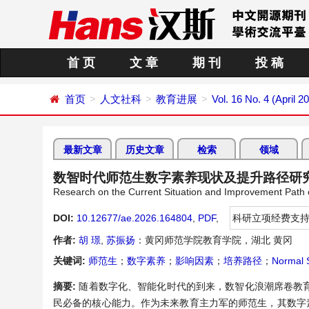
首 页
文 章
期 刊
投 稿
首页
人文社科
教育进展
Vol. 16 No. 4 (April 2
最新文章
历史文章
检索
领域
数智时代师范生数字素养现状及提升路径研
Research on the Current Situation and Improvement Path of 
DOI:
10.12677/ae.2026.164804
,
PDF
,
科研立项经费支
作者:
胡 璟
,
苏振扬
：黄冈师范学院教育学院，湖北 黄冈
关键词:
师范生
；
数字素养
；
影响因素
；
培养路径
；
Normal 
摘要:
随着数字化、智能化时代的到来，数智化浪潮席卷教
民必备的核心能力。作为未来教育主力军的师范生，其数字