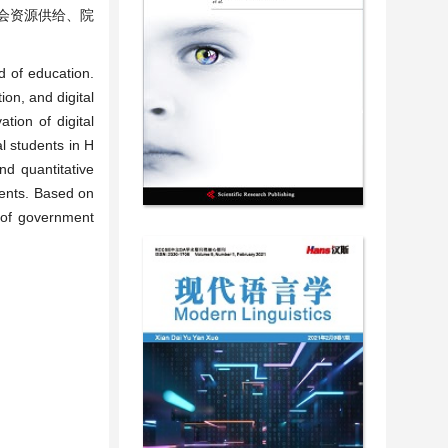
会资源供给、院
ld of education.
on, and digital
tion of digital
l students in H
nd quantitative
dents. Based on
s of government