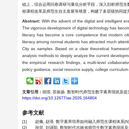
础上，综合运用问卷调研与量化分析手段，深入剖析师范生
校课程改革及师范生自主发展等维度，构建了多层级协同提
Abstract:
With the advent of the digital and intelligent er
The vigorous development of digital technology has become 
literacy has become a core competence that modern citize
literacy among normal students has attracted much attent
City as samples. Based on a clear theoretical framework 
analysis methods to deeply analyze the current developmen
the empirical research findings, a multi-level collabor
policy guidance, social resource supply, college curricul
文章引用：
胡璟, 苏振扬. 数智时代师范生数字素养现状及提升路径研究[J
https://doi.org/10.12677/ae.2026.164804
参考文献
[1]
赵佩, 赵瑛. 数字素养培养如何融入师范生课程体系[N]. 中国
[2]
祝贺, 刘译阳. 数智时代吉林省师范生数字素养现状及提升路径研