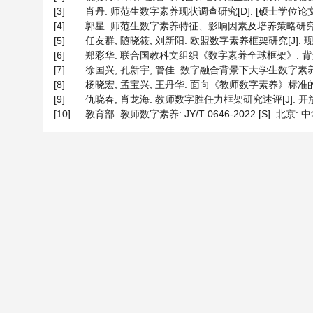
[3]
肖丹. 师范生数字素养现状调查研究[D]: [硕士学位论文].
[4]
郭星. 师范生数字素养特征、影响因素及培养策略研究[D]:
[5]
任友群, 随晓筱, 刘新阳. 欧盟数字素养框架研究[J]. 现代远
[6]
郑彩华. 联合国教科文组织《数字素养全球框架》: 背景、内容
[7]
徐国兴, 孔新宇, 管佳. 数字融合背景下大学生数字素养培育: 
[8]
杨晓宏, 孟宝兴, 王丹华. 面向《教师数字素养》标准的师范生
[9]
仇晓春, 肖龙海. 教师数字胜任力框架研究述评[J]. 开放教育研究
[10]
教育部. 教师数字素养: JY/T 0646-2022 [S]. 北京: