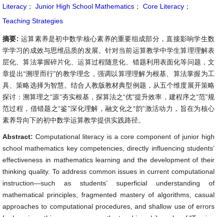
Literacy
；
Junior High School Mathematics
；
Core Literacy
；
Teaching Strategies
摘要:
运算素养是初中数学核心素养的重要组成部分，直接影响学生数
学学习的成效与思维品质的发展。针对当前运算教学中学生算理理解表
层化、算法掌握碎片化、运算过程随意化、错题利用表面化等问题，文
章提出“溯理而行”的教学理念，强调以算理理解为根基、算法掌握为工
具、策略选择为智慧。结合人教版教材典型例题，从五个维度展开策略
探讨：溯算理之“源”夯实根基，探算法之“优”提升效率，建程序之“范”规
范过程，借错题之“鉴”深化理解，融文化之“韵”激活动力，旨在为核心
素养导向下的初中数学运算教学提供实践路径。
Abstract:
Computational literacy is a core component of junior high
school mathematics key competencies, directly influencing students’
effectiveness in mathematics learning and the development of their
thinking quality. To address common issues in current computational
instruction—such as students’ superficial understanding of
mathematical principles, fragmented mastery of algorithms, casual
approaches to computational procedures, and shallow use of errors