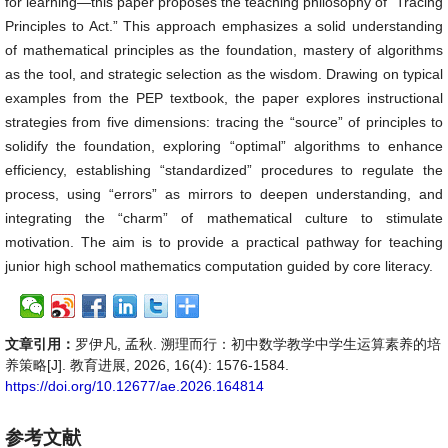
for learning—this paper proposes the teaching philosophy of “Tracing
Principles to Act.” This approach emphasizes a solid understanding
of mathematical principles as the foundation, mastery of algorithms
as the tool, and strategic selection as the wisdom. Drawing on typical
examples from the PEP textbook, the paper explores instructional
strategies from five dimensions: tracing the “source” of principles to
solidify the foundation, exploring “optimal” algorithms to enhance
efficiency, establishing “standardized” procedures to regulate the
process, using “errors” as mirrors to deepen understanding, and
integrating the “charm” of mathematical culture to stimulate
motivation. The aim is to provide a practical pathway for teaching
junior high school mathematics computation guided by core literacy.
文章引用：
罗伊凡, 孟秋. 溯理而行：初中数学教学中学生运算素养的培
养策略[J]. 教育进展, 2026, 16(4): 1576-1584.
https://doi.org/10.12677/ae.2026.164814
参考文献