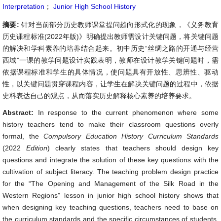
Interpretation
；
Junior High School History
摘要:
针对当前部分历史教师课堂提问趋向形式化的现象，《义务教育
历史课程标准(2022年版)》明确提出教师需设计关键问题，将关键问题
的解决和学科素养的培养结合起来。初中历史“丝绸之路的开通与经营
西域”一课的教学问题设计实践表明，教师在设计教学关键问题时，需
依据课程标准和学生的具体情况，使问题具有开放性、思辨性、驱动
性，以关键问题贯穿课程内容，让学生在解决关键问题的过程中，依据
史料表达自己的观点，从而落实历史解释核心素养的培养要求。
Abstract:
In response to the current phenomenon where some
history teachers tend to make their classroom questions overly
formal, the
Compulsory Education History Curriculum Standards
(2022
Edition
) clearly states that teachers should design key
questions and integrate the solution of these key questions with the
cultivation of subject literacy. The teaching problem design practice
for the “The Opening and Management of the Silk Road in the
Western Regions” lesson in junior high school history shows that
when designing key teaching questions, teachers need to base on
the curriculum standards and the specific circumstances of students,