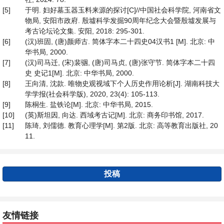
[5]
于明. 妇好墓玉器玉料来源的探讨[C]//中国社会科学院, 河南省文
物局, 安阳市政府. 殷墟科学发掘90周年纪念大会暨殷墟发展与
考古论坛论文集. 安阳, 2018: 295-301.
[6]
(汉)班固, (唐)颜师古. 简体字本二十四史04汉书1 [M]. 北京: 中
华书局, 2000.
[7]
(汉)司马迁, (宋)裴骃, (唐)司马贞, (唐)张守节. 简体字本二十四
史 史记1[M]. 北京: 中华书局, 2000.
[8]
王向清, 沈款. 唯物史观视域下个人历史作用论析[J]. 湖南科技大
学学报(社会科学版), 2020, 23(4): 105-113.
[9]
陈桐生. 盐铁论[M]. 北京: 中华书局, 2015.
[10]
(英)斯坦因, 向达. 西域考古记[M]. 北京: 商务印书馆, 2017.
[11]
陈琦, 刘儒德. 教育心理学[M]. 第2版. 北京: 高等教育出版社, 20
11.
投稿
友情链接