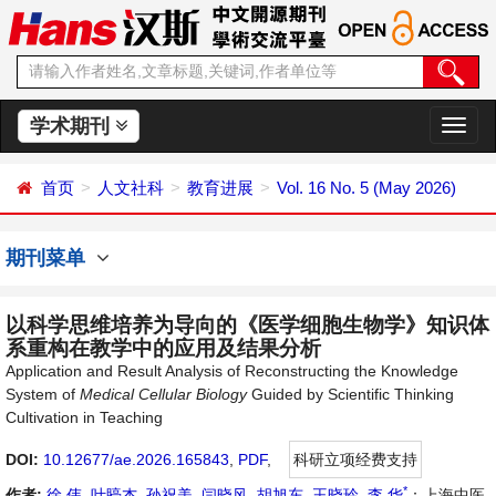
学术期刊
切
换
导
首页
人文社科
教育进展
Vol. 16 No. 5 (May 2026)
航
期刊菜单
以科学思维培养为导向的《医学细胞生物学》知识体
系重构在教学中的应用及结果分析
Application and Result Analysis of Reconstructing the Knowledge
System of
Medical Cellular Biology
Guided by Scientific Thinking
Cultivation in Teaching
DOI:
10.12677/ae.2026.165843
,
PDF
,
科研立项经费支持
*
作者:
徐 伟
,
叶䁎杰
,
孙祝美
,
闫晓风
,
胡旭东
,
王晓玲
,
李 华
：上海中医