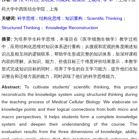
药大学中西医结合学院，上海
关键词:
科学思维
；
结构化思维
；
知识重构
；
Scientific Thinking
；
Structured Thinking
；
Knowledge Reconstruction
摘要:
为培养学生科学思维，本项目在《医学细胞生物学》教学过程
中，应用结构化思维对知识体系进行重构；从微观和宏观的角度阐述知
识点及相互间的逻辑联系，帮助学生形成完整的知识体系，加深对课程
内容的理解。从知识、能力、价值目标三个维度评价结果显示，本教学
形式完成知识目标的同时，培养了学生的自主学习能力，提升他们在知
识整合和迁移方面的能力，同时训练了他们的科学思维能力。
Abstract:
To cultivate students’ scientific thinking, this project
reconstructs the knowledge system using structured thinking during
the teaching process of
Medical Cellular Biology
. We elaborate on
knowledge points and their logical connections from both micro and
macro perspectives. It helps students form a complete knowledge
system and deepen their understanding of the course. The
evaluation results from the three dimensions of knowledge, ability,