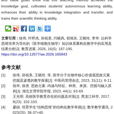
and value goals show that this teaching method achieves the
knowledge goal, cultivates students’ autonomous learning ability,
enhances their ability in knowledge integration and transfer, and
trains their scientific thinking ability.
文章引用：
徐伟, 叶䁎杰, 孙祝美, 闫晓风, 胡旭东, 王晓玲, 李华. 以科学
思维培养为导向的《医学细胞生物学》知识体系重构在教学中的应用及
结果分析[J]. 教育进展, 2026, 16(5): 187-195.
https://doi.org/10.12677/ae.2026.165843
参考文献
[1]
徐伟, 孙祝美, 王晓玲, 等. 医学分子生物学核心价值观思政元素
挖掘及渗透的教学探索[J]. 中医药管理杂志, 2023, 31(11): 8-11.
[2]
祝华, 保虎. 思政元素: 内涵与特征、种类、来源、挖掘与融入原
则[J]. 湖北文理学院学报, 2023, 44(1): 63-69.
[3]
王光明. 高校医学教育存在的问题及对策[J]. 黑龙江科学, 2017,
8(23): 102-103.
[4]
廖娟. 培育学生“结构思维”的结构化教学举措[J]. 数学教学通讯, 2
023(25): 36-37+40.