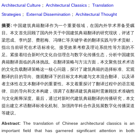
Architectural Culture
；
Architectural Classics
；
Translation
Strategies
；
External Dissemination
；
Architectural Thought
摘要:
中国建筑典籍翻译作为一个重要领域，在国内外学术界备受瞩
目。本文首先回顾了国内外关于中国建筑典籍翻译的研究现状，评述了
梁思成、李约瑟、费慰梅、冯继仁等关键学者的翻译实践与学术贡献，
指出当前研究在术语标准化、接受效果考察及理论系统性等方面的不
足。紧接着结合新时代文化自信理念与数字化传播生态，分析中国建筑
典籍翻译面临的具体挑战。在翻译策略与方法方面，本文聚焦技术术语
的文化负载翻译策略这一核心问题，探讨了建筑典籍的选择标准、宏观
翻译的目的导向、微观翻译下的目标文本构建与文本混合翻译、以及译
者主体性在文本翻译中的重要性。本文着重探讨了翻译过程中的语言规
律、目的导向和文本构建，强调了在翻译建筑典籍时需兼顾技术准确性
与文化阐释深度。最后，通过对新时代建筑典籍翻译的传播研究，本文
提出建立术语翻译标准化机制、加强跨学科合作及拓展数字化传播渠道
等建议。
Abstract:
The translation of Chinese architectural classics is an
important field that has garnered significant attention in both