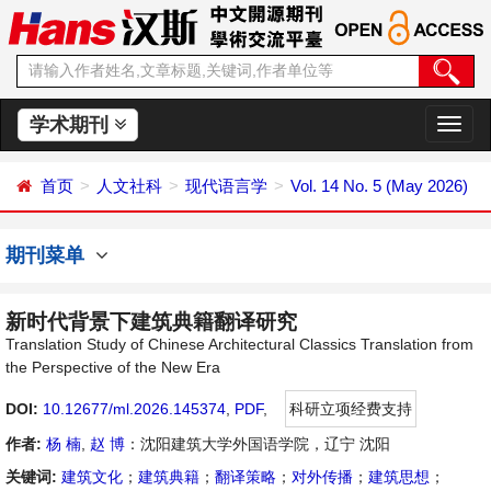
学术期刊
切
换
导
首页
人文社科
现代语言学
Vol. 14 No. 5 (May 2026)
航
期刊菜单
新时代背景下建筑典籍翻译研究
Translation Study of Chinese Architectural Classics Translation from
the Perspective of the New Era
DOI:
10.12677/ml.2026.145374
,
PDF
,
科研立项经费支持
作者:
杨 楠
,
赵 博
：沈阳建筑大学外国语学院，辽宁 沈阳
关键词:
建筑文化
；
建筑典籍
；
翻译策略
；
对外传播
；
建筑思想
；