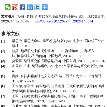
文章引用：
杨楠, 赵博. 新时代背景下建筑典籍翻译研究[J]. 现代语言学,
2026, 14(5): 63-67.
https://doi.org/10.12677/ml.2026.145374
参考文献
[1]
梁思成. 梁思成全集: 第五卷(修订版) [M]. 北京: 中国建筑工业出
版社, 2015.
[2]
熊兵. 翻译研究中的概念混淆——以“翻译策略”、“翻译方
法”和“翻译技巧”为例[J]. 中国翻译, 2014, 35(3): 82-88.
[3]
莫爱屏. 翻译研究的语用学路径[J]. 中国外语, 2011, 8(3): 88-94.
[4]
杰里米·芒迪. 翻译学导论[M]. 北京: 外语教学与研究出版社, 201
4.
[5]
肖娴. 科技典籍英译之文化迻译: 以《园冶》为例[J]. 上海翻译, 2
019(3): 55-60+95.
[6]
王宏印, 荣立宇. 典籍翻译, 任重道远: 王宏印教授访谈录[J]. 燕山
大学学报(哲学社会科学版), 2013, 14(3): 1-6.
[7]
王翠. 论新时代中国农学典籍的翻译与传播[J]. 南京工程学院学
报(社会科学版), 2019, 19(4): 18-23.
[8]
方梦之. 翻译策略的理据、要素与特征[J]. 上海翻译, 2013(2): 1-