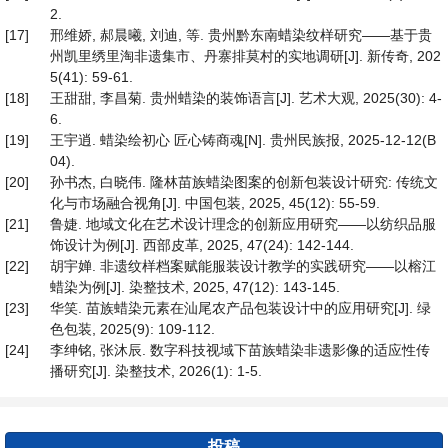
2.
[17]
邢维娇, 郝晨曦, 刘迪, 等. 贵州黔东南蜡染纹样研究——基于贵
州凯里绣里淘非遗集市、丹寨排莫村的实地调研[J]. 新传奇, 202
5(41): 59-61.
[18]
王甜甜, 李昌菊. 贵州蜡染的装饰语言[J]. 艺术大观, 2025(30): 4-
6.
[19]
王宇逍. 蜡染绘初心 匠心铸商魂[N]. 贵州民族报, 2025-12-12(B
04).
[20]
孙书杰, 白晓伟. 隆林苗族蜡染图案的创新包装设计研究: 传统文
化与市场融合视角[J]. 中国包装, 2025, 45(12): 55-59.
[21]
鲁婕. 地域文化在艺术设计理念的创新应用研究——以纺织品服
饰设计为例[J]. 西部皮革, 2025, 47(24): 142-144.
[22]
胡宇婵. 非遗纹样档案赋能服装设计教学的实践研究——以榕江
蜡染为例[J]. 染整技术, 2025, 47(12): 143-145.
[23]
华笑. 苗族蜡染元素在汕尾农产品包装设计中的应用研究[J]. 绿
色包装, 2025(9): 109-112.
[24]
李绅铭, 张沐辰. 数字科技视域下苗族蜡染非遗影像的适应性传
播研究[J]. 染整技术, 2026(1): 1-5.
投稿