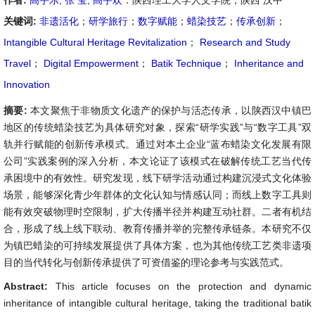
作者:
高宇乐
,
张 莹
,
高宇欢
：陕西理工大学人文学院，陕西 汉中
关键词:
非遗活化
；
研学旅行
；
数字赋能
；
蜡染技艺
；
传承创新
；
Intangible Cultural Heritage Revitalization
；
Research and Study
Travel
；
Digital Empowerment
；
Batik Technique
；
Inheritance and
Innovation
摘要:
本文聚焦于非物质文化遗产的保护与活态传承，以陕西汉中镇巴
地区的传统蜡染技艺为具体研究对象，探索“研学实践”与“数字工具”双
轨并行赋能的创新传承模式。通过对本土企业“蓝布蜡染文化发展有限
公司”实践案例的深入分析，本文论证了该模式在破解传统工艺当代传
承困境中的有效性。研究发现，线下研学活动通过构建沉浸式文化体验
场景，能够深化青少年群体的文化认知与情感认同；而线上数字工具则
能有效突破物理时空限制，扩大传播半径并构建互动社群。二者有机结
合，形成了线上线下联动、教育传播并举的完整传承链条。本研究不仅
为镇巴蜡染的可持续发展提供了具体方案，也为其他传统工艺类非遗项
目的当代转化与创新传承提供了可资借鉴的理论参考与实践范式。
Abstract:
This article focuses on the protection and dynamic
inheritance of intangible cultural heritage, taking the traditional batik