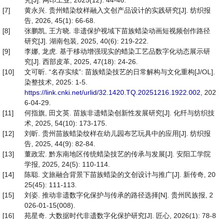
究[J]. 网印工业, 2025(12): 44-46.
[7]
黄永兴. 贵州蜡染纹样融入文创产品设计的实践研究[J]. 纺织报
告, 2026, 45(1): 66-68.
[8]
张鹏凯, 王方晓. 非遗保护视域下苗族蜡染动画短视频创作路径
研究[J]. 湖南包装, 2025, 40(6): 219-222.
[9]
李娜, 龙虎. 基于移动增强现实的蜡染工艺品数字化动态展示研
究[J]. 西部皮革, 2025, 47(18): 24-26.
[10]
文可昕. “名存实续”: 苗族蜡染技艺的日常解构与文化重构[J/OL].
染整技术, 2025: 1-5.
https://link.cnki.net/urlid/32.1420.TQ.20251216.1922.002
, 202
6-04-29.
[11]
何指旗, 田文英. 苗族非遗蜡染创新性发展研究[J]. 化纤与纺织技
术, 2025, 54(10): 173-175.
[12]
刘昕. 贵州苗族蜡染纹样在幼儿园布艺玩具中的应用[J]. 纺织报
告, 2025, 44(9): 82-84.
[13]
董政宏. 黔东南地区传统蜡染技艺的传承与发展[J]. 安阳工学院
学报, 2025, 24(5): 110-114.
[14]
陈聪. 文旅融合背景下苗族蜡染的文创设计与推广[J]. 新传奇, 20
25(45): 111-113.
[15]
刘姿. 推动非遗数字化保护与传承的路径选择[N]. 贵州民族报, 2
026-01-15(008).
[16]
苑星奇. 大数据时代非遗数字化保护研究[J]. 匠心, 2026(1): 78-8