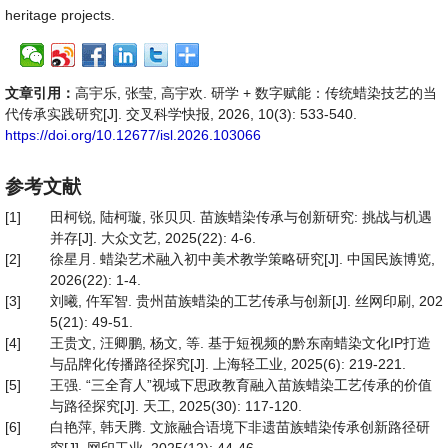
heritage projects.
文章引用：
高宇乐, 张莹, 高宇欢. 研学 + 数字赋能：传统蜡染技艺的当
代传承实践研究[J]. 交叉科学快报, 2026, 10(3): 533-540.
https://doi.org/10.12677/isl.2026.103066
参考文献
[1]
田柯锐, 陆柯璇, 张贝贝. 苗族蜡染传承与创新研究: 挑战与机遇
并存[J]. 大众文艺, 2025(22): 4-6.
[2]
徐星月. 蜡染艺术融入初中美术教学策略研究[J]. 中国民族博览,
2026(22): 1-4.
[3]
刘曦, 仵军智. 贵州苗族蜡染的工艺传承与创新[J]. 丝网印刷, 202
5(21): 49-51.
[4]
王贵文, 汪卿鹏, 杨文, 等. 基于短视频的黔东南蜡染文化IP打造
与品牌化传播路径探究[J]. 上海轻工业, 2025(6): 219-221.
[5]
王强. “三全育人”视域下思政教育融入苗族蜡染工艺传承的价值
与路径探究[J]. 天工, 2025(30): 117-120.
[6]
白艳萍, 韩天腾. 文旅融合语境下非遗苗族蜡染传承创新路径研