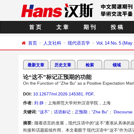
首 页
文 章
期 刊
投 稿
首页
人文社科
现代语言学
Vol. 14 No. 5 (May
最新文章
历史文章
检索
领域
论“这不”标记正预期的功能
On the Function of “Zhe Bu” as a Positive Expectation Mar
DOI:
10.12677/ml.2026.145381
,
PDF
,
作者:
刘 静
：上海师范大学对外汉语学院，上海
关键词:
“这不”
；
话语标记
；
正预期
；
“Zhe Bu”
；
Discourse
摘要:
随着语言的发展，现代汉语中的“这不”逐渐从具体
衔接和话题延续作用。本文着眼于现代汉语中“这不”作为话