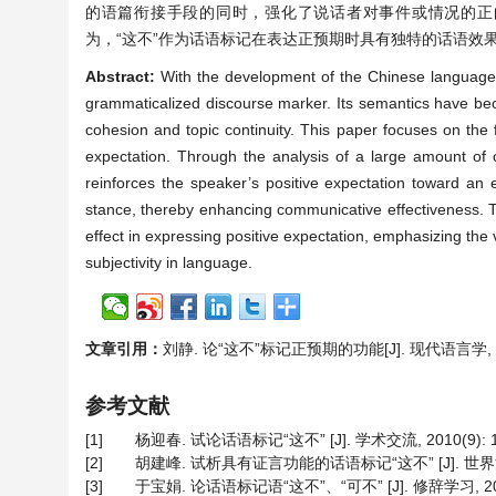
的语篇衔接手段的同时，强化了说话者对事件或情况的正
为，“这不”作为话语标记在表达正预期时具有独特的话语效
Abstract:
With the development of the Chinese language, 
grammaticalized discourse marker. Its semantics have bec
cohesion and topic continuity. This paper focuses on the 
expectation. Through the analysis of a large amount of c
reinforces the speaker’s positive expectation toward an 
stance, thereby enhancing communicative effectiveness. T
effect in expressing positive expectation, emphasizing the 
subjectivity in language.
文章引用：
刘静. 论“这不”标记正预期的功能[J]. 现代语言学, 2026
参考文献
[1]
杨迎春. 试论话语标记“这不” [J]. 学术交流, 2010(9): 1
[2]
胡建峰. 试析具有证言功能的话语标记“这不” [J]. 世界汉语教学,
[3]
于宝娟. 论话语标记语“这不”、“可不” [J]. 修辞学习, 2009(