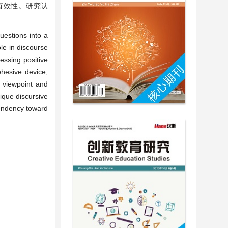
有效性。研究认
uestions into a
le in discourse
essing positive
ohesive device,
s viewpoint and
ique discursive
 tendency toward