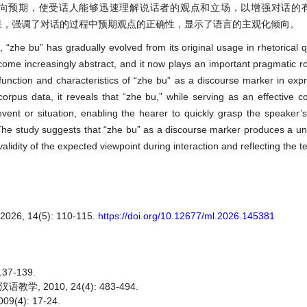
向预期，使受话人能够迅速理解说话者的观点和立场，以增强对话的
果，强调了对话的过程中预期观点的正确性，显示了语言的主观化倾向。
“zhe bu” has gradually evolved from its original usage in rhetorical q
ome increasingly abstract, and it now plays an important pragmatic ro
function and characteristics of “zhe bu” as a discourse marker in expr
orpus data, it reveals that “zhe bu,” while serving as an effective c
event or situation, enabling the hearer to quickly grasp the speaker’
he study suggests that “zhe bu” as a discourse marker produces a un
validity of the expected viewpoint during interaction and reflecting the
, 14(5): 110-115.
https://doi.org/10.12677/ml.2026.145381
37-139.
 2010, 24(4): 483-494.
4): 17-24.