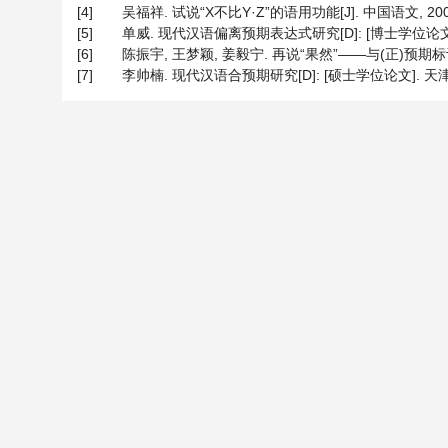
[4]
吴福祥. 试说“X不比Y·Z”的语用功能[J]. 中国语文, 2004(4
[5]
单威. 现代汉语偏离预期表达式研究[D]: [博士学位论文].
[6]
陈振宇, 王梦颖, 姜毅宁. 再说“果然”——与(正)预期标记有关
[7]
李帅楠. 现代汉语合预期研究[D]: [硕士学位论文]. 天津: