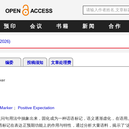
预 印
会 议
书 籍
新 闻
合 作
 2026)
编委
投稿须知
文章处理费
ker
 Marker
；
Positive Expectation
的反问句用法中抽象出来，固化成为一种话语标记，语义逐渐虚化，在语用
语标记在表达正预期功能上的作用与特性，通过分析大量语料，揭示了“这