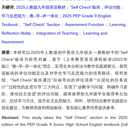
关键词:
2025人教版九年级英语教材
；
“Self Check”板块
；
评估功能
；
学习反思能力
；
教–学–评一体化
；
2025 PEP Grade 9 English
Textbook
；
“Self Check” Section
；
Assessment Function
；
Learning
Reflection Ability
；
Integration of Teaching
；
Learning and
Assessment
摘要:
本研究以2025年人教版初中英语九年级全一册教材中的“Self
Check”板块为研究对象，基于《义务教育英语课程标准(2022年
版)》“教–学–评一体化”理念，采用文本分析法与教学实践观察法，探究
该板块的评估功能定位及对学生学习反思能力的培养路径。研究发
现，“Self Check”板块通过“目标导向的评估清单”“分层化的任务设
计”“过程性的反思引导”三大特点，实现了“诊断学习问题、明确学习差
距、推动自主改进”的评估功能，能有效帮助九年级学生梳理单元知
识、总结学习方法、提升自主反思能力。同时，研究结合教学实践提出
优化建议，为教师高效利用该板块、落实核心素养培养提供参考。
Abstract:
This study takes the “Self Check” section in the 2025
edition of the PEP Grade 9 Junior High School English textbook (full