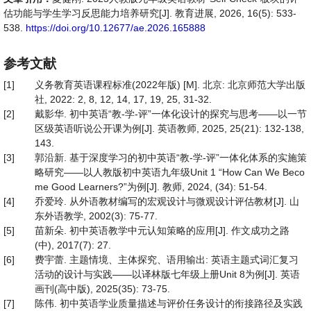
估功能与学生学习反思能力培养研究[J]. 教育进展, 2026, 16(5): 533-
538.
https://doi.org/10.12677/ae.2026.165888
参考文献
[1]
义务教育英语课程标准(2022年版) [M]. 北京: 北京师范大学出版
社, 2022: 2, 8, 12, 14, 17, 19, 25, 31-32.
[2]
戴影华. 初中英语“教-学-评”一体化设计的探究与思考——以一节
区级英语听说公开课为例[J]. 英语教师, 2025, 25(21): 132-138,
143.
[3]
郭沿新. 基于深度学习的初中英语“教-学-评”一体化体系的实施策
略研究——以人教版初中英语九年级Unit 1 “How Can We Beco
me Good Learners?”为例[J]. 教师, 2024, (34): 51-54.
[4]
乔爱玲. 从外语教材编写的宏观设计与微观设计评估教材[J]. 山
东外语教学, 2002(3): 75-77.
[5]
苗新朵. 初中英语教学中元认知策略的应用[J]. 作文成功之路
(中), 2017(7): 27.
[6]
费宇蕾. 主题情境、主体探究、语用输出: 英语主题式词汇复习
活动的设计与实践——以译林版七年级上册Unit 8为例[J]. 英语
画刊(高中版), 2025(35): 73-75.
[7]
陈伟. 初中英语学业质量描述与评价任务设计的衔接路径及实践