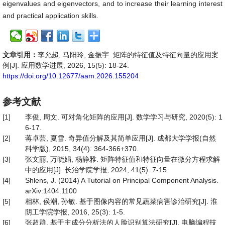
eigenvalues and eigenvectors, and to increase their learning interest
and practical application skills.
文章引用：
李允超, 马阳玲, 金振宇. 矩阵的特征值及特征向量的应用案
例[J]. 应用数学进展, 2026, 15(5): 18-24.
https://doi.org/10.12677/aam.2026.155204
参考文献
[1]
李俊, 周文. 可对角化矩阵的应用[J]. 数学学习与研究, 2020(5): 1
6-17.
[2]
蒋卓芸, 夏雪. 奇异值分解及其简单应用[J]. 成都大学学报(自然
科学版), 2015, 34(4): 364-366+370.
[3]
张文丽, 万晓娟, 杨静雅. 矩阵特征值和特征向量在微分方程求解
中的应用[J]. 长治学院学报, 2024, 41(5): 7-15.
[4]
Shlens, J. (2014) A Tutorial on Principal Component Analysis.
arXiv:1404.1100
[5]
相林, 侯潮, 孙敏. 基于图像内容的常见蔬菜病害诊治研究[J]. 淮
阴工学院学报, 2016, 25(3): 1-5.
[6]
张超群. 基于主成分分析法的人脸识别算法研究[J]. 电脑编程技