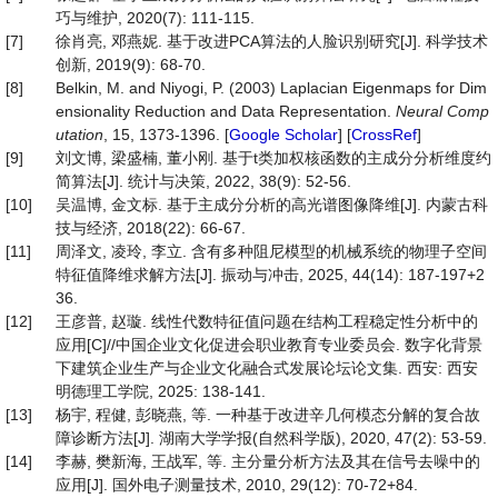
巧与维护, 2020(7): 111-115.
[7]
徐肖亮, 邓燕妮. 基于改进PCA算法的人脸识别研究[J]. 科学技术
创新, 2019(9): 68-70.
[8]
Belkin, M. and Niyogi, P. (2003) Laplacian Eigenmaps for Dim
ensionality Reduction and Data Representation.
Neural Comp
utation
, 15, 1373-1396. [
Google Scholar
] [
CrossRef
]
[9]
刘文博, 梁盛楠, 董小刚. 基于t类加权核函数的主成分分析维度约
简算法[J]. 统计与决策, 2022, 38(9): 52-56.
[10]
吴温博, 金文标. 基于主成分分析的高光谱图像降维[J]. 内蒙古科
技与经济, 2018(22): 66-67.
[11]
周泽文, 凌玲, 李立. 含有多种阻尼模型的机械系统的物理子空间
特征值降维求解方法[J]. 振动与冲击, 2025, 44(14): 187-197+2
36.
[12]
王彦普, 赵璇. 线性代数特征值问题在结构工程稳定性分析中的
应用[C]//中国企业文化促进会职业教育专业委员会. 数字化背景
下建筑企业生产与企业文化融合式发展论坛论文集. 西安: 西安
明德理工学院, 2025: 138-141.
[13]
杨宇, 程健, 彭晓燕, 等. 一种基于改进辛几何模态分解的复合故
障诊断方法[J]. 湖南大学学报(自然科学版), 2020, 47(2): 53-59.
[14]
李赫, 樊新海, 王战军, 等. 主分量分析方法及其在信号去噪中的
应用[J]. 国外电子测量技术, 2010, 29(12): 70-72+84.