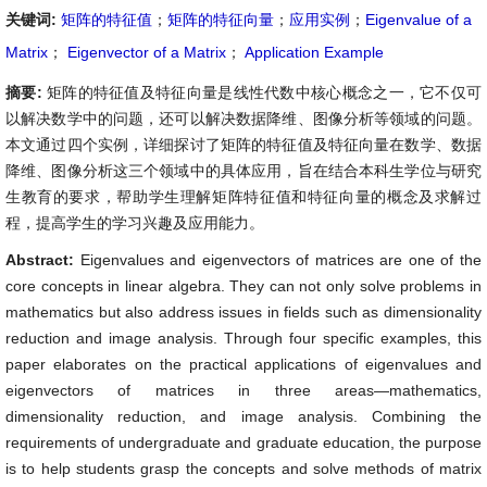
关键词:
矩阵的特征值
；
矩阵的特征向量
；
应用实例
；
Eigenvalue of a
Matrix
；
Eigenvector of a Matrix
；
Application Example
摘要:
矩阵的特征值及特征向量是线性代数中核心概念之一，它不仅可
以解决数学中的问题，还可以解决数据降维、图像分析等领域的问题。
本文通过四个实例，详细探讨了矩阵的特征值及特征向量在数学、数据
降维、图像分析这三个领域中的具体应用，旨在结合本科生学位与研究
生教育的要求，帮助学生理解矩阵特征值和特征向量的概念及求解过
程，提高学生的学习兴趣及应用能力。
Abstract:
Eigenvalues and eigenvectors of matrices are one of the
core concepts in linear algebra. They can not only solve problems in
mathematics but also address issues in fields such as dimensionality
reduction and image analysis. Through four specific examples, this
paper elaborates on the practical applications of eigenvalues and
eigenvectors of matrices in three areas—mathematics,
dimensionality reduction, and image analysis. Combining the
requirements of undergraduate and graduate education, the purpose
is to help students grasp the concepts and solve methods of matrix