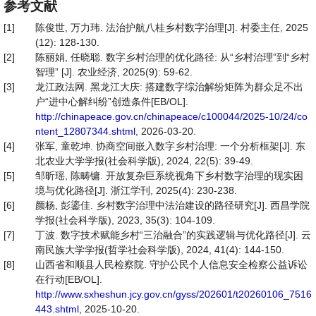
参考文献
[1]
陈俊世, 万力玮. 法治护航八桂乡村数字治理[J]. 村委主任, 2025
(12): 128-130.
[2]
陈丽娟, 任晓聪. 数字乡村治理的优化路径: 从“乡村治理”到“乡村
智理” [J]. 农业经济, 2025(9): 59-62.
[3]
龙江政法网. 黑龙江大庆: 搭建数字综治解纷矩阵为群众足不出
户“进中心解纠纷”创造条件[EB/OL].
http://chinapeace.gov.cn/chinapeace/c100044/2025-10/24/co
ntent_12807344.shtml
, 2026-03-20.
[4]
张军, 童乾坤. 协商空间嵌入数字乡村治理: 一个分析框架[J]. 东
北农业大学学报(社会科学版), 2024, 22(5): 39-49.
[5]
邹昕瑶, 陈畴镛. 开放复杂巨系统视角下乡村数字治理的现实困
境与优化路径[J]. 浙江学刊, 2025(4): 230-238.
[6]
颜杨, 彭鎏佳. 乡村数字治理中法治建设的路径研究[J]. 西昌学院
学报(社会科学版), 2023, 35(3): 104-109.
[7]
丁波. 数字技术赋能乡村“三治融合”的实践逻辑与优化路径[J]. 云
南民族大学学报(哲学社会科学版), 2024, 41(4): 144-150.
[8]
山西省和顺县人民检察院. 守护公民个人信息安全检察公益诉讼
在行动[EB/OL].
http://www.sxheshun.jcy.gov.cn/gyss/202601/t20260106_7516
443.shtml
, 2025-10-20.