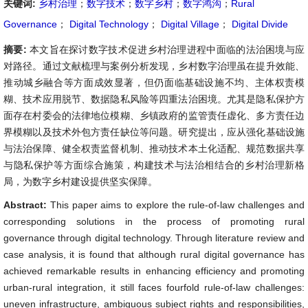
关键词:
乡村治理
；
数字技术
；
数字乡村
；
数字鸿沟
；
Rural
Governance
；
Digital Technology
；
Digital Village
；
Digital Divide
摘要:
本文旨在探讨数字技术促进乡村治理进程中面临的法治困境与应
对路径。通过文献梳理与案例分析发现，乡村数字治理虽在提升效能、
推动城乡融合等方面成效显著，但仍面临基础设施不均、主体权责模
糊、技术应用脱节、数据隐私风险等四重法治困境。尤其是隐私保护方
面存在村委会的法律地位模糊、乡镇政府的监管责任虚化、多方责任边
界模糊以及技术外包方责任缺位等问题。研究提出，应从强化基础设施
与法治保障、健全权责监督机制、推动技术本土化适配、规范数据共享
与隐私保护等方面综合施策，构建技术与法治相结合的乡村治理新格
局，为数字乡村建设提供坚实保障。
Abstract:
This paper aims to explore the rule-of-law challenges and
corresponding solutions in the process of promoting rural
governance through digital technology. Through literature review and
case analysis, it is found that although rural digital governance has
achieved remarkable results in enhancing efficiency and promoting
urban-rural integration, it still faces fourfold rule-of-law challenges:
uneven infrastructure, ambiguous subject rights and responsibilities,