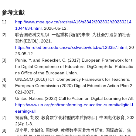
参考文献
[1]
http://www.moe.gov.cn/srcsite/A16/s3342/202302/t20230214_
1044634.html
, 2026-05-12.
[2]
联合国教科文组织. 一起重构我们的未来: 为社会打造新的社会
契约[EB/OL]. 2021.
https://inruled.bnu.edu.cn/zw/xxfw/cbw/qtcbw/128357.html
, 20
26-05-12.
[3]
Punie, Y. and Redecker, C. (2017) European Framework for t
he Digital Competence of Educators: DigCompEdu. Publicatio
ns Office of the European Union.
[4]
UNESCO (2018) ICT Competency Framework for Teachers.
[5]
European Commission (2020) Digital Education Action Plan 2
021-2027.
[6]
United Nations (2022) Call to Action on Digital Learning for All.
https://www.un.org/en/transforming-education-summit/digital-l
earning-all
[7]
祝智庭, 胡姣. 教育数字化转型的本质探析[J]. 中国电化教育, 202
2(4): 1-8.
[8]
胡小勇, 李婉怡, 周妍妮. 教师数字素养培养研究: 国际政策、焦