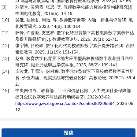
点问题与发展策略[J]. 国家教育行政学院学报, 2023(4): 47-56.
[9]
刘清堂, 吴莉霞, 张思, 等. 教师数字化能力标准模型构建研究[J].
中国电化教育, 2015(5): 14-19.
[10]
吴砥, 桂徐君, 周驰, 等. 教师数字素养: 内涵、标准与评价[J]. 电
化教育研究, 2023, 44(8): 108-114.
[11]
薛锋, 许香凝, 支艺桦. 数字化转型背景下高校教师数字素养评估
及提升路径研究[J]. 教师教育论坛, 2026, 39(1): 62-71.
[12]
张宇博, 吕晓峰. 数字化时代高校教师数字素养提升路径[J]. 西部
素质教育, 2025, 11(19): 151-154.
[13]
赵爽. 教育数字化背景下地方应用型高校教师数字素养提升路径
研究[J]. 湖北开放职业学院学报, 2025, 38(2): 139-141.
[14]
庄汝龙, 于雪洁, 宓科娜. 数字化转型背景下高校教师数字素养培
育: 价值内涵、现实挑战与突破路径[J]. 高教论坛, 2025(1): 39-4
2.
[15]
中央网信办、教育部、工业和信息化部、人力资源社会保障部.
提升全民数字素养与技能行动纲要[Z]. 2022-03-02.
https://www.gzwxb.gov.cn/context/contextId/205594
, 2026-05-
12.
投稿