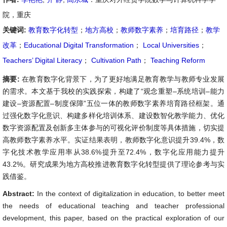
院，重庆
关键词:
教育数字化转型
；
地方高校
；
教师数字素养
；
培育路径
；
教学
改革
；
Educational Digital Transformation
；
Local Universities
；
Teachers’ Digital Literacy
；
Cultivation Path
；
Teaching Reform
摘要:
在教育数字化背景下，为了更好地满足教育教学与教师专业发展
的需求。本文基于我校的实践探索，构建了“观念重塑–系统培训–能力
建设–资源配置–制度保障”五位一体的教师数字素养培育路径框架。通
过强化数字化意识、构建多样化培训体系、建设数智化教学能力、优化
数字资源配置及创新多主体参与的可视化评价制度等具体措施，切实提
高教师数字素养水平。实证结果表明，教师数字化意识提升39.4%，数
字化技术教学应用率从38.6%提升至72.4%，数字化应用能力提升
43.2%。研究成果为地方高校推进教育数字化转型提供了理论参考与实
践借鉴。
Abstract:
In the context of digitalization in education, to better meet
the needs of educational teaching and teacher professional
development, this paper, based on the practical exploration of our