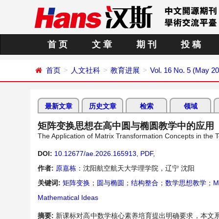
首 页
文 章
期 刊
投 稿
首页
人文社科
教育进展
Vol. 16 No. 5 (May 2
最新文章
历史文章
检索
领域
矩阵变换思想在高中圆与椭圆教学中的应用
The Application of Matrix Transformation Concepts in the T
DOI:
10.12677/ae.2026.165913
,
PDF
,
作者:
原嘉栋
：沈阳航空航天大学理学院，辽宁 沈阳
关键词:
矩阵变换
；
圆与椭圆
；
结构整合
；
数学思想教学
；
M
Mathematical Ideas
摘要:
新课标对高中数学核心素养培育提出明确要求，本文系