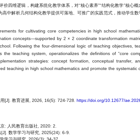
价四维逻辑，构建系统化教学体系，对“核心素养”“结构化教学”核心概
为高中解析几何结构化教学提供可落地、可推广的实践范式，推动学生数
rements for cultivating core competencies in high school mathemati
ormation concepts—supported by 2 × 2 coordinate transformation matr
chool. Following the four-dimensional logic of teaching objectives, te
es the teaching system, operationalizes the definitions of “core co
implementation strategies: concept formation, conceptual transfer, 
uctured teaching in high school mathematics and promote the systematic
育进展, 2026, 16(5): 724-728.
https://doi.org/10.12677/ae.20
: 人民教育出版社, 2020: 2.
学学习与研究, 2025(24): 6-9.
研究, 2026(3): 34-37.