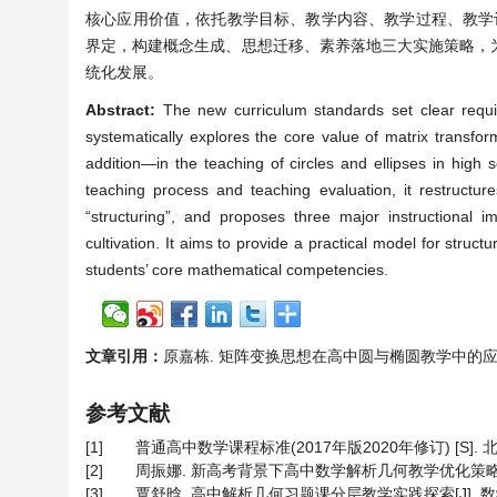
核心应用价值，依托教学目标、教学内容、教学过程、教学评
界定，构建概念生成、思想迁移、素养落地三大实施策略，
统化发展。
Abstract:
The new curriculum standards set clear requi
systematically explores the core value of matrix transf
addition—in the teaching of circles and ellipses in high s
teaching process and teaching evaluation, it restructur
“structuring”, and proposes three major instructional 
cultivation. It aims to provide a practical model for str
students’ core mathematical competencies.
文章引用：
原嘉栋. 矩阵变换思想在高中圆与椭圆教学中的应用[J]. 教
参考文献
[1]
普通高中数学课程标准(2017年版2020年修订) [S]. 北京
[2]
周振娜. 新高考背景下高中数学解析几何教学优化策略[J]. 数
[3]
覃舒晗. 高中解析几何习题课分层教学实践探索[J]. 数学学习与