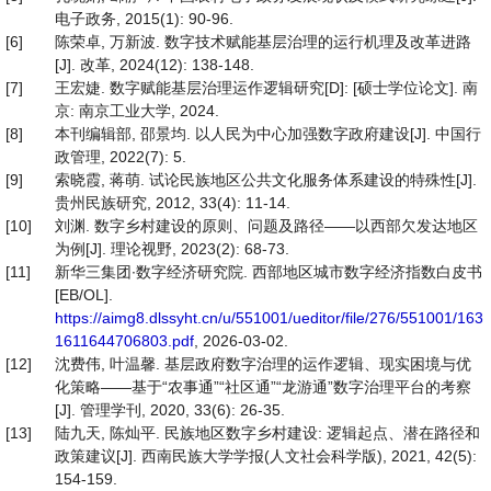
电子政务, 2015(1): 90-96.
[6]
陈荣卓, 万新波. 数字技术赋能基层治理的运行机理及改革进路
[J]. 改革, 2024(12): 138-148.
[7]
王宏婕. 数字赋能基层治理运作逻辑研究[D]: [硕士学位论文]. 南
京: 南京工业大学, 2024.
[8]
本刊编辑部, 邵景均. 以人民为中心加强数字政府建设[J]. 中国行
政管理, 2022(7): 5.
[9]
索晓霞, 蒋萌. 试论民族地区公共文化服务体系建设的特殊性[J].
贵州民族研究, 2012, 33(4): 11-14.
[10]
刘渊. 数字乡村建设的原则、问题及路径——以西部欠发达地区
为例[J]. 理论视野, 2023(2): 68-73.
[11]
新华三集团∙数字经济研究院. 西部地区城市数字经济指数白皮书
[EB/OL].
https://aimg8.dlssyht.cn/u/551001/ueditor/file/276/551001/163
1611644706803.pdf
, 2026-03-02.
[12]
沈费伟, 叶温馨. 基层政府数字治理的运作逻辑、现实困境与优
化策略——基于“农事通”“社区通”“龙游通”数字治理平台的考察
[J]. 管理学刊, 2020, 33(6): 26-35.
[13]
陆九天, 陈灿平. 民族地区数字乡村建设: 逻辑起点、潜在路径和
政策建议[J]. 西南民族大学学报(人文社会科学版), 2021, 42(5):
154-159.