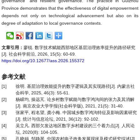
governance” and resilient governance. The practice in Guizhou
Province demonstrates that the effectiveness of digital empowerment
depends not only on technological advancement but also on its
degree of adaptation to local governance contexts.
文章引用：
廖锐. 数字技术赋能西部地区基层治理效率提升的路径研究
[J]. 社会科学前沿, 2026, 15(5): 60-69.
https://doi.org/10.12677/ass.2026.155372
参考文献
[1]
徐明. 基层治理效能提升的数字逻辑及其实现路径[J]. 内蒙古社
会科学, 2025, 46(3): 55-61.
[2]
杨嵘均, 操远芃. 论乡村数字赋能与数字鸿沟间的张力及其消解
[J]. 南京农业大学学报(社会科学版), 2021, 21(5): 31-40.
[3]
张家平, 程名望, 龚小梅. 中国城乡数字鸿沟特征及影响因素研究
[J]. 统计与信息论坛, 2021, 36(12): 92-102.
[4]
吴立凡. 西部欠发达地区数字乡村建设的三个着力点[J]. 人民论
坛, 2020(8): 104-105.
[5]
孔晓娟, 邹静琴. 中国农村电子政务发展现状及模式研究综述[J].