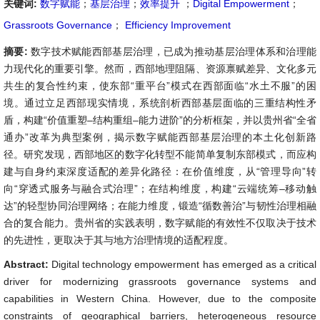
关键词:
数字赋能
；
基层治理
；
效率提升
；
Digital Empowerment
；
Grassroots Governance
；
Efficiency Improvement
摘要:
数字技术赋能西部基层治理，已成为推动基层治理体系和治理能
力现代化的重要引擎。然而，西部地理阻隔、资源禀赋差异、文化多元
共生的复合性约束，使东部“重平台”模式在西部面临“水土不服”的困
境。通过立足西部现实情境，系统剖析西部基层面临的三重结构性矛
盾，构建“价值重塑–结构重组–能力进阶”的分析框架，并以贵州省“全省
通办”改革为典型案例，揭示数字赋能西部基层治理的本土化创新路
径。研究发现，西部地区的数字化转型不能简单复制东部模式，而应构
建与自身约束深度适配的差异化路径：在价值维度，从“管理导向”转
向“穿透式服务与融合式治理”；在结构维度，构建“云端统筹–移动触
达”的轻型协同治理网络；在能力维度，锻造“循数善治”与韧性治理相融
合的复合能力。贵州省的实践表明，数字赋能的有效性不仅取决于技术
的先进性，更取决于其与地方治理情境的适配程度。
Abstract:
Digital technology empowerment has emerged as a critical
driver for modernizing grassroots governance systems and
capabilities in Western China. However, due to the composite
constraints of geographical barriers, heterogeneous resource