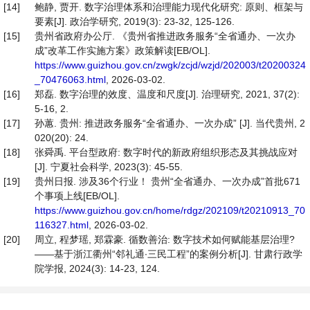
[14]
鲍静, 贾开. 数字治理体系和治理能力现代化研究: 原则、框架与
要素[J]. 政治学研究, 2019(3): 23-32, 125-126.
[15]
贵州省政府办公厅. 《贵州省推进政务服务“全省通办、一次办
成”改革工作实施方案》政策解读[EB/OL].
https://www.guizhou.gov.cn/zwgk/zcjd/wzjd/202003/t20200324
_70476063.html
, 2026-03-02.
[16]
郑磊. 数字治理的效度、温度和尺度[J]. 治理研究, 2021, 37(2):
5-16, 2.
[17]
孙蕙. 贵州: 推进政务服务“全省通办、一次办成” [J]. 当代贵州, 2
020(20): 24.
[18]
张舜禹. 平台型政府: 数字时代的新政府组织形态及其挑战应对
[J]. 宁夏社会科学, 2023(3): 45-55.
[19]
贵州日报. 涉及36个行业！ 贵州“全省通办、一次办成”首批671
个事项上线[EB/OL].
https://www.guizhou.gov.cn/home/rdgz/202109/t20210913_70
116327.html
, 2026-03-02.
[20]
周立, 程梦瑶, 郑霖豪. 循数善治: 数字技术如何赋能基层治理?
——基于浙江衢州“邻礼通∙三民工程”的案例分析[J]. 甘肃行政学
院学报, 2024(3): 14-23, 124.